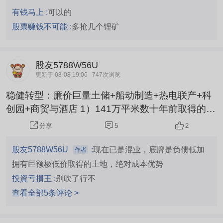
有钱马上 :
可以的
股票赚钱不可能 :
多抢几个锂矿
股友5788W56U
更新于 08-08 19:06
747次浏览
稳健转型：廉价巨量土储+船动制造+热电联产+科
创园+商贸与酒店 1）141万平米数十年前取得的廉
价土地，成本绝对优势。 2）近20%玉柴船动新能
5
2
分享
源动力船用发动机股权投资高分红。 3）与赣锋锂
业合资开展热电联产项目 与江西赣锋锂业股份有限
股友5788W56U
:
现在已是混业，底牌是负债低加
作者
公司合资成立的江西锋源热能有限公司（以下简
拥有巨额极低价取得的土地，绝对成本优势
称“江西锋源”），主营业务为工业园区集中供热服
投資亏損王 :
别吹了行不
务。当前，江西锋源正在积极开展南昌新建开发区
查看全部5条评论 >
集中供热项目、新余热动力供应项目...