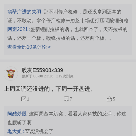
翡翠广进的关羽 :
那不叫停产检修，是还没拿到还拿的
证，不敢动。拿个停产检修来忽悠市场想打压碳酸锂价格
阿歪2021 :
盛新锂能拉板的话，也就回本了，天齐拉板的
话，还差一个板，赣锋拉板的话，还差两个板。。
查看全部10条评论 >
股友E55908z339
更新于 08-08 23:16
219次浏览
上周回调还没进的，下周一开盘进。
7
5
1
阿酷炒股 :
这两周基本趴窝，看看人家科技的反弹，你这
也腰斩了啊
熏大姐 :
应该没机会了