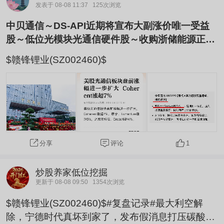
发表于 08-08 11:37
125次浏览
中贝通信～DS-API近期将宣布大副涨价唯一受益
股～低位光模块光通信硬件股～收购浙储能源正宗
锂电池～低位持续放量重点关注！
$赣锋锂业(SZ002460)$
评论
1
分享
炒股养家低位挖掘
更新于 08-08 09:50
1354次浏览
$赣锋锂业(SZ002460)$#复盘记录#最大利空解
除，宁德时代真坏到家了，发布假消息打压碳酸锂