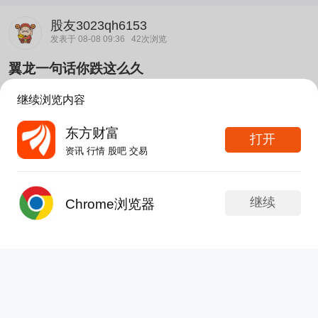
股友3023qh6153
发表于 08-08 09:36
42次浏览
翼龙一句话你跌这么久
4开头的电池未来只有三星和LG吧早点进去埋伏一
继续浏览内容
波
东方财富
打开
分享
评论
赞
资讯 行情 股吧 交易
股友636176hl85
发表于 08-08 09:22
56次浏览
继续
Chrome浏览器
只能放长线了，还有六个点利润，我是盯着51这个
发帖
APP内打开
位置，跌破了，我就走了，没有破就继续低吸高抛
分享
评论
1
股友2D5F521131