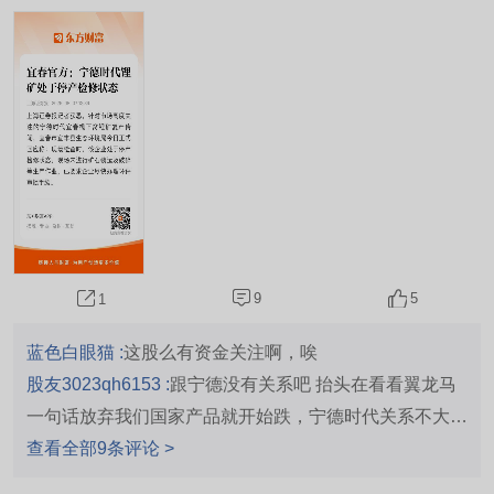
价格，坐收渔利$宁德时代(SZ300750)$坏Zh0ng
9
5
1
蓝色白眼猫 :
这股么有资金关注啊，唉
股友3023qh6153 :
跟宁德没有关系吧 抬头在看看翼龙马
一句话放弃我们国家产品就开始跌，宁德时代关系不大
个人看法不代表大众
查看全部9条评论 >