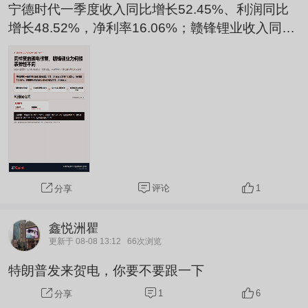
宁德时代一季度收入同比增长52.45%、利润同比
增长48.52%，净利率16.06%；赣锋锂业收入同比
增长143.81%、利润同比增长616.34%，净利率1
9.98%，当前赣锋锂业盈利转化更强。锂电材料方
向延续强势，但公司是否真正受益，不能停在涨幅
和概念标签，还要回到收入、利润率、负债与现金
回收。 从触发因素看，2026-08-08周末盘前东方
财富公司财务数据仍显示，宁德时代与赣锋锂业在
收入增速...
评论
1
分享
鑫悦洲瞿
更新于 08-08 13:12
66次浏览
特朗普发来贺电，你要不要跟一下
1
6
分享