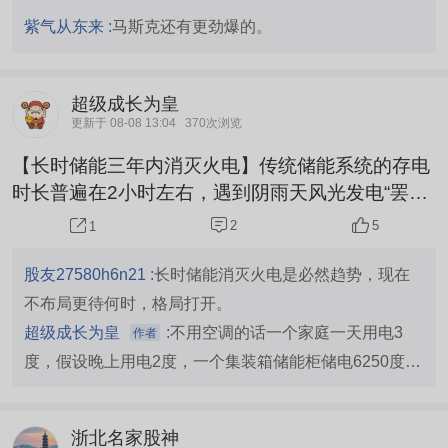
紫气从东来 :
马斯克还有更劲爆的。
超级成长为皇
更新于 08-08 13:04
370次浏览
【长时储能三年内消灭火电】传统储能系统的存电
时长普遍在2小时左右，遇到阴雨天风光发电“罢
工”，电力供应就容易捉襟见肘。海辰储能此次量产
2
5
1
的1175Ah长时储能专用电芯，以4小时为基础，向
上兼容至8小时，真正实现了长时储能的规模化落
股友27580h6n21 :
长时储能消灭火电是必然趋势，现在
地。[1]在中国北方区域，8小时足以覆盖全天光伏
不布局更待何时，格局打开。
发电转化效率高的时段，将宝贵的“绿电”有效储存
超级成长为皇
:
不用空调的话一个家庭一天用电3
作者
起来。[3]一个标准6.25MWh储能系统可储存6250
度，假设晚上用电2度，一个集装箱储能柜储电6250度，
度电，相当于一个普通家...
白天储满晚上放光，可以满足3000户的一个小区用电。
浙北名家股神