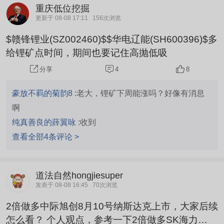
重庆低位挖掘
更新于 08-08 17:11
156次浏览
$赣锋锂业(SZ002460)$$华电辽能(SH600396)$多
给锂矿点时间，期间也要记住高抛低吸
4
8
分享
豪放不羁的菊韵8 :
老大，锂矿下周能涨吗？好像有消息
啊
纯真善良的薛翼咏 :
收到
查看全部4条评论 >
道法自然hongjiesuper
发表于 08-08 16:45
70次浏览
2倍做多中际旭创8月10号纳斯达克上市，大家后续
怎么看？ 个人观点，参考一下2倍做多SK海力