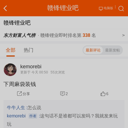
赣锋锂业吧
电脑版
赣锋锂业吧
东方财富人气榜
· 赣锋锂业即时排名第
338
名
>
全部
热门
最新评论
最新发帖
kemorebi
更新于 今天 00:50
55次浏览
下周麻袋装钱
2
6
分享
牛牛人生 :
怎么说
kemorebi
:
这句话不是谁都可以发吗？我就发来玩
作者
玩