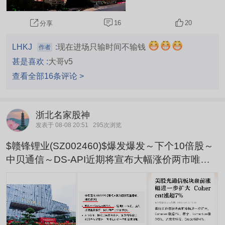
16
20
分享
LHKJ
:
现在进场只输时间不输钱
作者
甚是喜欢 :
大哥v5
查看全部16条评论 >
浙北名家股神
发表于 08-08 20:51
295次浏览
$赣锋锂业(SZ002460)$爆发爆发～下个10倍股～
中贝通信～DS-API近期将宣布大幅涨价两市唯一
受益股～低位光模块光通信硬件股～收购浙储能源
正宗锂电池～低位放量！