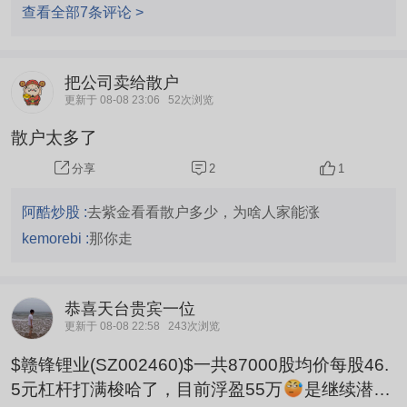
查看全部7条评论 >
把公司卖给散户
更新于 08-08 23:06
52次浏览
散户太多了
2
1
分享
阿酷炒股 :
去紫金看看散户多少，为啥人家能涨
kemorebi :
那你走
恭喜天台贵宾一位
更新于 08-08 22:58
243次浏览
$赣锋锂业(SZ002460)$一共87000股均价每股46.
5元杠杆打满梭哈了，目前浮盈55万
是继续潜