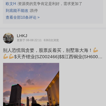
能源金属公司提供4亿美元有条件贷款；以及向磁
欧文H :
资源类的竞争肯定是利好，需求更加了
体开发商尼伦磁铁公司提供1.5亿美元有条件贷款
到底能不能改 :
跌停
等。
查看全部10条评论 >
LHKJ
更新于 08-08 22:11
6363次浏览
别人恐慌我贪婪，股票反着买，别墅靠大海！
$天齐锂业(SZ002466)$$江西铜业(SH60036
2)$$赣锋锂业(SZ002460)$