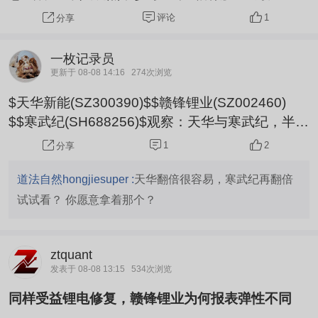
士。。。
评论
1
分享
一枚记录员
更新于 08-08 14:16
274次浏览
$天华新能(SZ300390)$$赣锋锂业(SZ002460)
$$寒武纪(SH688256)$观察：天华与寒武纪，半年
营收都是60亿左右，利润都在22亿上下，一个股价
1
2
分享
60左右，一个股价1200左右！ 没有对比，就没有
伤害！
道法自然hongjiesuper :
天华翻倍很容易，寒武纪再翻倍
试试看？ 你愿意拿着那个？
ztquant
发表于 08-08 13:15
534次浏览
同样受益锂电修复，赣锋锂业为何报表弹性不同