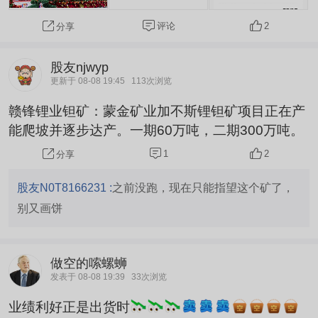
评论
2
分享
股友njwyp
更新于 08-08 19:45
113次浏览
赣锋锂业钽矿：蒙金矿业加不斯锂钽矿项目正在产
能爬坡并逐步达产。一期60万吨，二期300万吨。
1
2
分享
股友N0T8166231 :
之前没跑，现在只能指望这个矿了，
别又画饼
做空的嗦螺蛳
发表于 08-08 19:39
33次浏览
业绩利好正是出货时