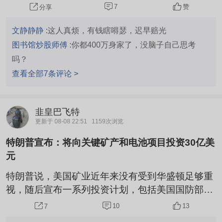
伏？还是出货半仓？还是获利了结呀？有大佬指点
7
赞
分享
一下吗？纠结中
文静静静 :
这人真烦，有钱瞎嘚瑟，迟早赔光
图书馆炒股师傅 :
你都400万身家了，没脑子自己思考
吗？
查看全部7条评论 >
韭皇巴飞特
更新于 08-08 22:51
1159次浏览
特朗普宣布：将向关键矿产和电池项目投资30亿美
元
特朗普说，美国矿业近年来没有受到华盛顿足够重
视，随后宣布一系列投资计划，包括美国国防部战
略资本办公室向锂离子电池零部件制造商西拉纳米
10
13
7
技术公司提供14亿美元有条件贷款；向钪矿商日昇