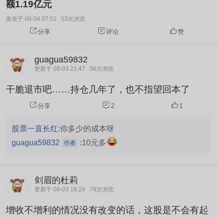
额1.19亿元
发表于 08-04 07:52
53次浏览
分享
评论
赞
guagua59832
更新于 08-03 21:47
56次浏览
干脆退市吧……持仓几年了，也不指望回本了
分享
2
1
股票一直长红:
你多少的成本呀
guagua59832
:
10元多
作者
剑眉的杜莉
更新于 08-03 18:24
79次浏览
增收不增利的情况没有改变的话，这股是不会有起