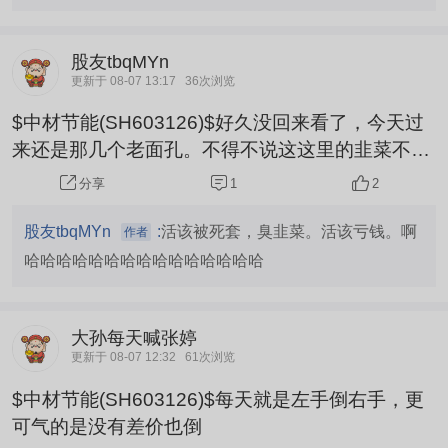
股友tbqMYn
更新于 08-07 13:17
36次浏览
$中材节能(SH603126)$好久没回来看了，今天过
来还是那几个老面孔。不得不说这这里的韭菜不是
一般差、菜。啊哈哈哈哈哈哈哈哈哈哈哈哈哈哈
1
2
分享
股友tbqMYn
:
活该被死套，臭韭菜。活该亏钱。啊
作者
哈哈哈哈哈哈哈哈哈哈哈哈哈哈哈
大孙每天喊张婷
更新于 08-07 12:32
61次浏览
$中材节能(SH603126)$每天就是左手倒右手，更
可气的是没有差价也倒