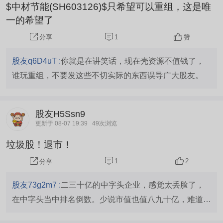
$中材节能(SH603126)$只希望可以重组，这是唯
一的希望了
1
赞
分享
股友q6D4uT :
你就是在讲笑话，现在壳资源不值钱了，
谁玩重组，不要发这些不切实际的东西误导广大股友。
股友H5Ssn9
更新于 08-07 19:39
49次浏览
垃圾股！退市！
1
2
分享
股友73g2m7 :
二三十亿的中字头企业，感觉太丢脸了，
在中字头当中排名倒数。少说市值也值八九十亿，难道真
的不如一个养猪企业，