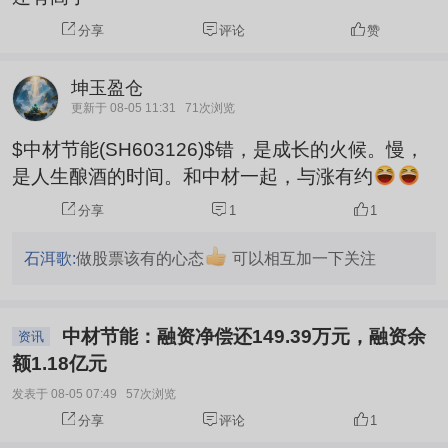
分享
评论
赞
坤玉盈仓
更新于 08-05 11:31
71次浏览
$中材节能(SH603126)$错，是成长的火候。慢，
是人生酿酒的时间。和中材一起，与涨有约
分享
1
1
石洱歌:
做股票该有的心态
可以相互加一下关注
中材节能：融资净偿还149.39万元，融资余
资讯
额1.18亿元
发表于 08-05 07:49
57次浏览
分享
评论
1