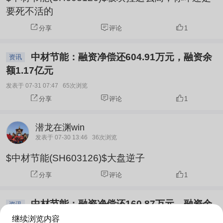
要死不活的
分享
评论
1
中材节能：融资净偿还604.91万元，融资余
资讯
额1.17亿元
发表于 07-31 07:47
65次浏览
分享
评论
1
潜龙在渊win
发表于 07-30 13:46
36次浏览
$中材节能(SH603126)$大盘逆子
分享
评论
1
中材节能：融资净偿还160.87万元，融资余
资讯
额1.23亿元
继续浏览内容