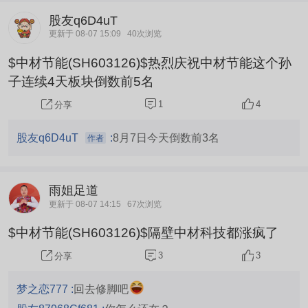
股友q6D4uT
更新于 08-07 15:09
40次浏览
$中材节能(SH603126)$热烈庆祝中材节能这个孙
子连续4天板块倒数前5名
1
4
分享
股友q6D4uT
:
8月7日今天倒数前3名
作者
雨姐足道
更新于 08-07 14:15
67次浏览
$中材节能(SH603126)$隔壁中材科技都涨疯了
3
3
分享
梦之恋777 :
回去修脚吧