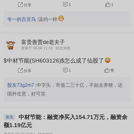
反弹才有力度
1
1
分享
专一的百灵鸟 :
温鸡一样
富贵善贾de老夫子
更新于 08-06 11:23
32次浏览
$中材节能(SH603126)$怎么成了仙股了
1
赞
分享
股友73g2m7 :
中字头，市值二三十亿，不如去养猪，还
国外生意，好可笑
中材节能：融资净买入154.71万元，融资余
资讯
额1.19亿元