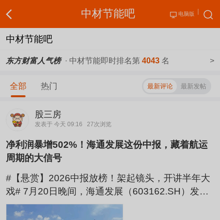
中材节能吧
电脑版
中材节能吧
东方财富人气榜
· 中材节能即时排名第
4043
名
>
全部
热门
最新评论
最新发帖
股三房
发表于 今天 09:16
27次浏览
净利润暴增502%！海通发展这份中报，藏着航运
周期的大信号
#【悬赏】2026中报放榜！架起镜头，开讲半年大
戏# 7月20日晚间，海通发展（603162.SH）发布2
026年半年度报告，业绩直接炸场——上半年营收3
4.71亿元，同比增长92.78%；归母净利润5.23亿