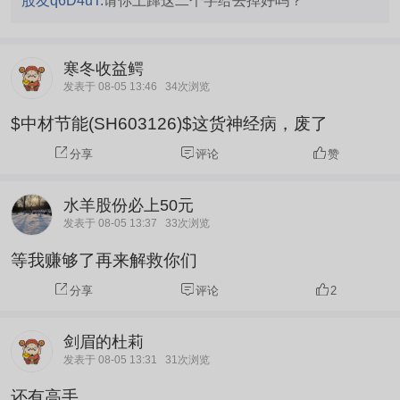
股友q6D4uT:
请你上蹿这二个字给去掉好吗？
寒冬收益鳄
发表于 08-05 13:46
34次浏览
$中材节能(SH603126)$这货神经病，废了
分享
评论
赞
水羊股份必上50元
发表于 08-05 13:37
33次浏览
等我赚够了再来解救你们
分享
评论
2
剑眉的杜莉
发表于 08-05 13:31
31次浏览
还有高手