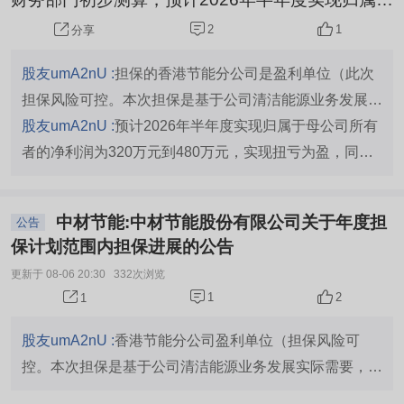
母公司所有者的净利润为320万元到480万元，实
关注公司中报业绩兑现情况。 （以上内容由AI生成）
2
1
分享
现扭亏为盈，同比上升115.66%到123.48%。实现
归属于母公司所有者的扣除非经常性损益的净利润
股友umA2nU :
担保的香港节能分公司是盈利单位（此次
为200万元到300万元，同比上升107.79%到111.6
担保风险可控。本次担保是基于公司清洁能源业务发展实
9%。 2026年上半年，公司着力打造增长“第二曲
际需要，是公司推进国际化发展战略、保障境外项目融资
股友umA2nU :
预计2026年半年度实现归属于母公司所有
线”，清洁能源业务加快落地实施，工程服...
落地的合理安排，不会损害公司及全体股东利益）
者的净利润为320万元到480万元，实现扭亏为盈，同比
上升115.66%到123.48%
中材节能:中材节能股份有限公司关于年度担
公告
保计划范围内担保进展的公告
更新于 08-06 20:30
332次浏览
1
2
1
股友umA2nU :
香港节能分公司盈利单位（担保风险可
控。本次担保是基于公司清洁能源业务发展实际需要，是
公司推进国际化发展战略、保障境外项目融资落地的合理