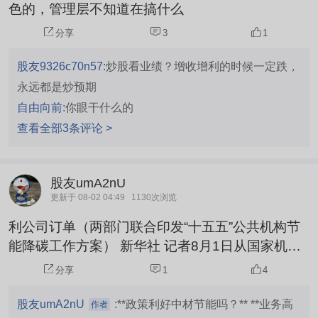
色的，管理层不知道在搞什么
分享
3
1
股友9326c70n57:
炒股看业绩？增收增利的时候一定跌，
永远都是炒预期
自由向前:
你眼干什么的
查看全部3条评论 >
股友umA2nU
更新于 08-02 04:49
1130次浏览
利公司订单（两部门联合印发“十五五”公共机构节
能降碳工作方案） 新华社 记者8月1日从国家机关
事务管理局获悉，国管局、国家发展改革委日前联
分享
1
4
合印发《“十五五”公共机构节能降碳工作方案》，
从推进和实现公共机构碳达峰、促进资源节约集约
股友umA2nU
:
**政策利好中材节能吗？** **业务高
作者