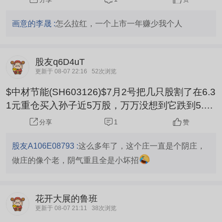
画意的李晟 :
怎么拉红，一个上市一年赚少我个人
股友q6D4uT
更新于 08-07 22:16
52次浏览
$中材节能(SH603126)$7月2号把几只股割了在6.3
1元重仓买入孙子近5万股，万万没想到它跌到5.4
元，割掉的股都在7月2号筑底成功并反弹了十几个
1
赞
分享
点，这个孙子还套近2万，牙根气得发痒，本人发
誓在这个股上不赚钱不走，亏钱走是孙子。
股友A106E08793 :
这么多年了，这个庄一直是个阴庄，
做庄的像个老，阴气重且全是小坏招
花开大展的鲁班
更新于 08-07 21:11
38次浏览