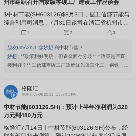
州市组织召开国家级零碳工厂建设工作座谈会
$中材节能(SH603126)$8月3日，据工信部节能与
综合利用司消息，7月31日该司在浙江省杭州市组
织召开国家级零碳工厂建设工作座谈会，解读《关
2
3
1
于组织开展国家级零碳工厂建设工作的通知》有关
要求。会上系统介绍了国家级零碳工厂、零碳算力
股友umA2nU :
@妙想
利中材节能？
设施建设工作有关考虑及下一步重点工作，提出将
妙想 :
**政策利好明确，但资金面存分歧** **政策是否直
通过制定方案、年度报告、抽查核验、验收评估和
接利好？** 工信部零碳工厂政策优先覆盖化工、钢铁、建
持续披露等举措，形成申报、建设、验收、持续提
材、数据中心四大高耗能行业，中材节能的**清洁能源
升的全过程管理机制，引导企业科学开...
（占比40.37%）**和**建筑节能材料（占比5.45%）**业
格隆汇
务直接契合政策方向。公司聚焦的“余热+”综合能源场景
更新于 08-06 20:31
1337次浏览
与政策推动的“物理绿电”“工业微电网”技术路径高度匹
中材节能(603126.SH)：预计上半年净利润为320
配。 **市场反应如何？** 事件后（7月31日-8月6日）中
万元到480万元
材节能股价上涨**2.901%**，但主力资金持续净流出，累
计约**-1324.9万元**，显示短期资金存在分歧。 **总结
格隆汇7月14日丨中材节能(603126.SH)公布，经
财务部门初步测算，预计2026年半年度实现归属于
**：政策面中长期利好明确，但短期资金面偏谨慎，建议