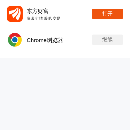
发表于 07-30 07:56
62次浏览
东方财富
打开
分享
评论
1
资讯 行情 股吧 交易
中材节能股友
更新于 07-30 07:39
259次浏览
继续
Chrome浏览器
公司的业绩这么不好，有没有裁员计划，公
问董秘
发帖
APP内打开
司的高管有没有降薪控制成本的计划请董秘回复
【问】公司的业绩这么不好，有没有裁员计划，公
司的高管有没有降薪控制成本的计划请董秘回复
【答】中材节能：感谢您的关注。在清洁能源业务
中材节能：感谢您的关注。在清洁能源业务加快
加快落地、工程服务与装备国际业务持续增长因素
落地、工程服务与装备国际业务持续增长因素的
的带动下，公司经营情况稳步向好，2026年半年
度，预计实现归母净利320万元至480万元，同比
带动下，公司经营情况稳步向好，2026年半年
2
2
2
增长115.66%至123.48%，但受行业竞争加剧等综
度，预计实现归母净利320万元至480万元，同
合因素影响，收入增长对利润增长的带动效应尚未
比增长115.66%至123.48%，但受行业竞争加
有主见的建兰:
一个上市公司就给董事长 一个人挣钱养家