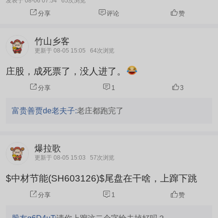
发表于 08-06 07:54
65次浏览
分享
评论
赞
竹山乡客
更新于 08-05 15:05
64次浏览
庄股，成死票了，没人进了。
分享
1
3
富贵善贾de老夫子:
老庄都跑完了
爆拉歌
更新于 08-05 15:03
57次浏览
$中材节能(SH603126)$尾盘在干啥，上蹿下跳
分享
1
赞