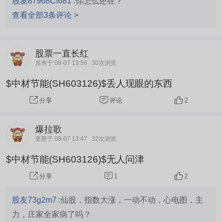
股友87968Cf681 :
你怎么还在？
查看全部3条评论 >
股票一直长红
发表于 08-07 13:56
30次浏览
$中材节能(SH603126)$丢人现眼的东西
评论
2
分享
爆拉歌
更新于 08-07 13:47
32次浏览
$中材节能(SH603126)$无人问津
1
2
分享
股友73g2m7 :
仙股，指数大涨，一动不动，心电图，主
力，庄家全家病了吗？