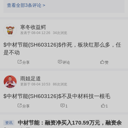
查看全部3条评论 >
寒冬收益鳄
发表于 08-04 12:26
34次浏览
$中材节能(SH603126)$作死，板块红那么多，任
是不动
分享
评论
赞
雨姐足道
更新于 08-04 10:53
86次浏览
$中材节能(SH603126)$不及中材科技一根毛
分享
1
1
中材节能：融资净买入170.59万元，融资余
资讯