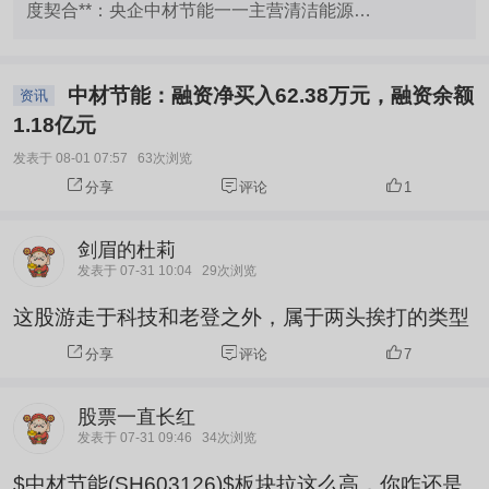
利用、加快形成绿色生产生活方式三个方面对“十五
度契合**：央企中材节能一一主营清洁能源
五”时期公共机构节能降碳工作作出部署。 方案提
（40.37%）、工程装备（53.71%）和建筑节能材料
出，以2025年碳排放、能源资源消费为基数，到2
（5.45%），与方案中推广的合同能源管理、智慧能耗监
中材节能：融资净买入62.38万元，融资余额
030年，统计范围内公共机构单位...
资讯
测、绿色建材等方向高度一致匹配。 **技术储备扎实**：
1.18亿元
公司第四代水泥余热发电技术入选国家推荐目录，建成节
发表于 08-01 07:57
63次浏览
能环保行业首个工业互联网标识解析节点，具备全生命周
分享
评论
1
期一站式节能降碳服务能力。 **业绩已现拐点**：2026年
中报预告归母净利润320万-480万元，同比扭亏增长
剑眉的杜莉
115.66%-123.48%，清洁能源业务加快落地是主因！ **
发表于 07-31 10:04
29次浏览
但需注意**：公司境外收入占比近60%，公共机构节能改
这股游走于科技和老登之外，属于两头挨打的类型
造订单占比尚不明确，政策红利转化为业绩仍需时间验
分享
评论
7
证。 整体来看，政策对中材节能属中长期利好，但短期
股价受行业竞争加剧、毛利率承压等因素影响，建议关注
股票一直长红
后续订单落地情况。
发表于 07-31 09:46
34次浏览
$中材节能(SH603126)$板块拉这么高，你咋还是