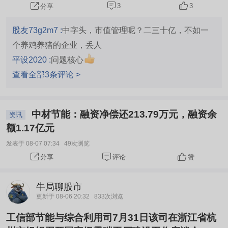
3
3
分享
股友73g2m7 :
中字头，市值管理呢？二三十亿，不如一
个养鸡养猪的企业，丢人
平设2020 :
问题核心
查看全部3条评论 >
中材节能：融资净偿还213.79万元，融资余
资讯
额1.17亿元
发表于 08-07 07:34
49次浏览
评论
赞
分享
牛局聊股市
更新于 08-06 20:32
833次浏览
工信部节能与综合利用司7月31日该司在浙江省杭