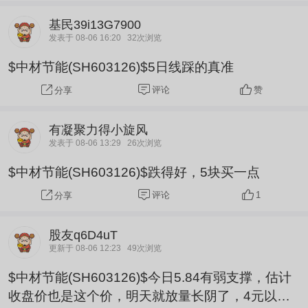
安排，不会损害公司及全体股东利益）
基民39i13G7900
发表于 08-06 16:20
32次浏览
$中材节能(SH603126)$5日线踩的真准
评论
赞
分享
有凝聚力得小旋风
发表于 08-06 13:29
26次浏览
$中材节能(SH603126)$跌得好，5块买一点
评论
1
分享
股友q6D4uT
更新于 08-06 12:23
49次浏览
$中材节能(SH603126)$今日5.84有弱支撑，估计
收盘价也是这个价，明天就放量长阴了，4元以下