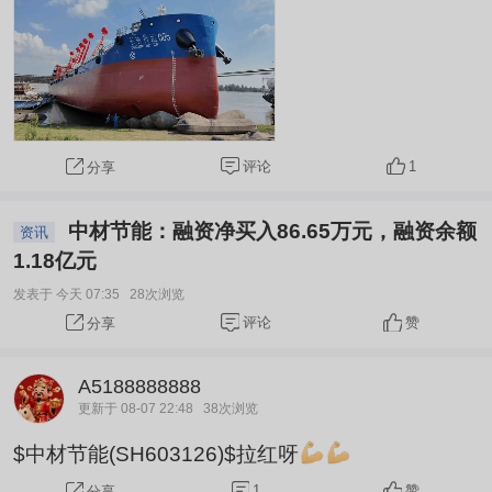
元，同比暴增502.60%。 这不是小幅回暖，而是业
绩全面起飞。 分季度看，一季度净利润2.1亿元，
二季度进一步攀升至3.13亿元，环比增长48%。利
润增速逐季加快，说明海通发展的...
评论
1
分享
中材节能：融资净买入86.65万元，融资余额
资讯
1.18亿元
发表于 今天 07:35
28次浏览
评论
赞
分享
A5188888888
更新于 08-07 22:48
38次浏览
$中材节能(SH603126)$拉红呀
1
赞
分享