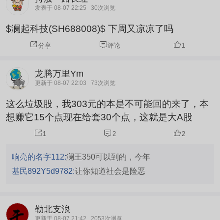
发表于 08-07 22:25
30次浏览
$澜起科技(SH688008)$ 下周又凉凉了吗
分享
评论
1
龙腾万里Ym
更新于 08-07 22:03
73次浏览
这么垃圾股，我303元的本是不可能回的来了，本
想赚它15个点现在给套30个点，这就是大A股
1
2
2
响亮的名字112:
澜王350可以到的，今年
基民892Y5d9782:
让你知道社会是险恶
勒北支浪
更新于 08-07 21:42
2053次浏览