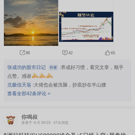
长逻辑。 2、情绪催化...
42
65
88
张成功的股市日记
:
养成好习惯，看完文章，顺手
作者
点赞。感谢
北极信天翁 :
大佬也会被洗脑，抄底抄在半山腰
查看全部42条评论 >
你鳴叔
发表于 今天 06:03
47次浏览