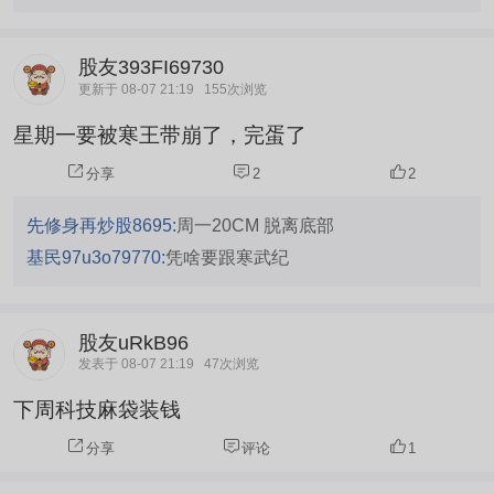
股友393FI69730
更新于 08-07 21:19
155次浏览
星期一要被寒王带崩了，完蛋了
分享
2
2
先修身再炒股8695:
周一20CM 脱离底部
基民97u3o79770:
凭啥要跟寒武纪
股友uRkB96
发表于 08-07 21:19
47次浏览
下周科技麻袋装钱
分享
评论
1