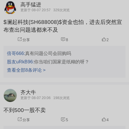
高手猛进
更新于 08-07 20:57
329次浏览
$澜起科技(SH688008)$资金也怕，进去后突然宣
布查出问题逃都来不及
分享
8
2
倍哥666:
真有问题公司会回购吗
股友uRkB96:
你当咱们国家是纸糊的呀？
查看全部8条评论 >
齐大牛
更新于 08-07 20:06
198次浏览
不到500一股不卖
分享
5
4