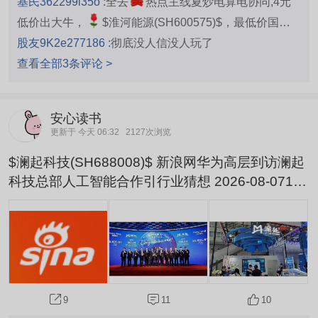
基民362299l35o :
全去
热点主线夏炒电算电协同,4元
低价出大牛，
$淮河能源(SH600575)$，最低价国企
高分红电力股，有煤碳资源火电绿电风光电安徽国家级芜
股友9K2e277186 :
彻底没人信没人玩了
湖&淮南中移动电信华为电算集群中心一体化龙头潜力，
查看全部3条评论 >
接力大唐发电
安心读书
更新于 今天 06:32
2127次浏览
$澜起科技(SH688008)$ 新浪网华为高层到访澜起
科技总部人工智能合作引行业猜想 2026-08-0718:
54来源：中寻网近期,一则消息在科技圈引发震动
——华为多位高层现身澜起科技位于上海的总部,这
一动态迅速吸引了行业目光,两大在各自领域颇具影
响力的企业,或即将在技术创新与业务拓展等层面展
开深入探讨。 当日上午,在澜起高层领导陪同下,华
为方面一行参观了该公司展示中心,对其在人工智能
11
10
9
服务器领...