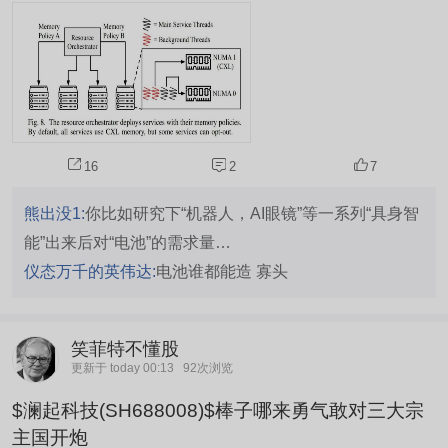
打在HBM身上——AI大模型训练催生的海量需求，
让高带宽内存成了半导体行业最炙手可热的赛道，
价格一路攀升，产能供不应求。但进入2026年，另
一个技术概念正从行业边缘走向舞台中央：CXL。
那么，什么是CXL，它又如何在巨头林立的存储市
场中撕开一道新的口子？ CXL，走到舞台中央任何
技术的规模爆发，首...
16
2
7
熊出没1:
你比如研究下“机器人，AI眼镜”等一系列“具身智
能”出来后对“电池”的需求量…
仪态万千的英伟达:
电池谁都能造 寡头
笑菲特不懂股
更新于 today 00:13
92次浏览
$澜起科技(SH688008)$棒子哪来勇气敢对三大宗
主国开炮