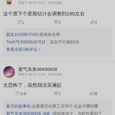
面的事件摆在面前，有道是君子不立危墙之下。
更新于 08-07 23:14
165次浏览
这个票下个星期估计会调整到180左右
1
3
3
股友10338K2V02:
那就加仓呀
Tse676:
到80给你可好，实在不行就到18
查看全部3条评论 >
紫气东来36936936
更新于 08-07 22:44
153次浏览
太恐怖了，虽然我没买澜起
分享
3
赞
春天的故事哈:
去看看托伦斯三天50个点这才哪到哪
紫气东来36936936
:
我知道这个，当时也看到了
作者