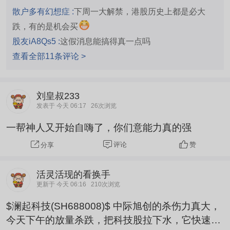
散户多有幻想症 :
下周一大解禁，港股历史上都是必大
跌，有的是机会买
股友iA8Qs5 :
这假消息能搞得真一点吗
查看全部11条评论 >
刘皇叔233
发表于 今天 06:17
26次浏览
一帮神人又开始自嗨了，你们意能力真的强
评论
赞
分享
活灵活现的看换手
更新于 今天 06:16
210次浏览
$澜起科技(SH688008)$ 中际旭创的杀伤力真大，
今天下午的放量杀跌，把科技股拉下水，它快速反