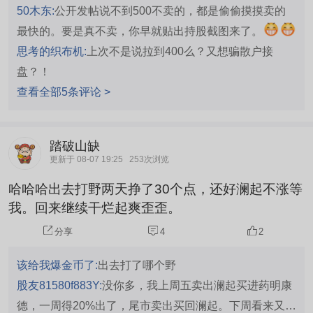
50木东:
公开发帖说不到500不卖的，都是偷偷摸摸卖的
最快的。要是真不卖，你早就贴出持股截图来了。
思考的织布机:
上次不是说拉到400么？又想骗散户接
盘？！
查看全部5条评论 >
踏破山缺
更新于 08-07 19:25
253次浏览
哈哈哈出去打野两天挣了30个点，还好澜起不涨等
我。回来继续干烂起爽歪歪。
分享
4
2
该给我爆金币了:
出去打了哪个野
股友81580f883Y:
没你多，我上周五卖出澜起买进药明康
德，一周得20%出了，尾市卖出买回澜起。下周看来又要