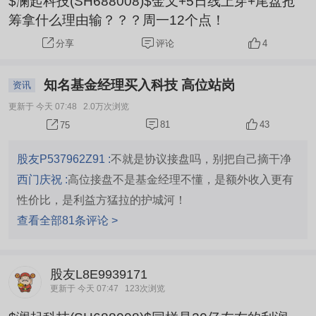
$澜起科技(SH688008)$金叉+5日线上穿+尾盘抢
筹拿什么理由输？？？周一12个点！
评论
4
分享
知名基金经理买入科技 高位站岗
资讯
更新于 今天 07:48
2.0万次浏览
81
43
75
股友P537962Z91 :
不就是协议接盘吗，别把自己摘干净
西门庆祝 :
高位接盘不是基金经理不懂，是额外收入更有
性价比，是利益方猛拉的护城河！
查看全部81条评论 >
股友L8E9939171
更新于 今天 07:47
123次浏览