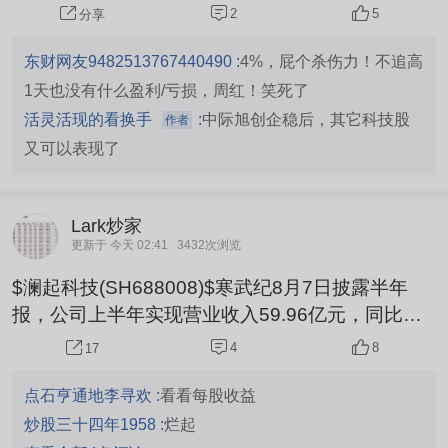
弹，科技股马上跟着快速反弹。
2
5
分享
东财网友9482513767440490 :
4%，屁个杀伤力！不追高
1天也没有什么盈利/亏损，周红！笑死了
活灵活现的看换手
:
中际旭创企稳后，其它科技股
作者
又可以表现了
Lark炒家
更新于 今天 02:41
3432次浏览
$澜起科技(SH688008)$寒武纪8月7日披露半年
报，公司上半年实现营业收入59.96亿元，同比增
长108.13%；归属于上市公司股东的净利润23.11
4
8
17
亿元，上年同期10.38亿元，同比增长122.61%；
基本每股收益3.68元/股。报告期内，公司业绩主要
点石亨通地李寻欢 :
看看每股收益
受益于持续拓展市场及助力人工智能应用落地，带
炒股三十四年1958 :
烂起