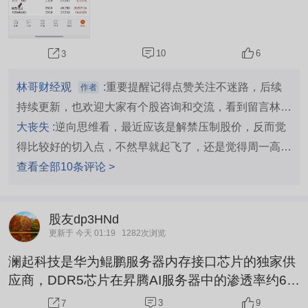
10
6
3
林哥财经观
:
重要提醒记得点赞关注不迷路，后续
作者
持续更新，也欢迎大家有个股咨询和交流，看到留言林哥
都会回复
大丧失 :
逆向思维看，最近应该是解禁压制股价，反而觉
得比较好的切入点，不然早就起飞了，还是觉得周一高开
高走
查看全部10条评论 >
股友dp3HNd
更新于 今天 01:19
1282次浏览
澜起科技是华为鲲鹏服务器内存接口芯片的独家供
应商，DDR5芯片在昇腾AI服务器中的渗透率约6
5%。同时提供PCleRetimer芯片解决高速信号传输
3
9
7