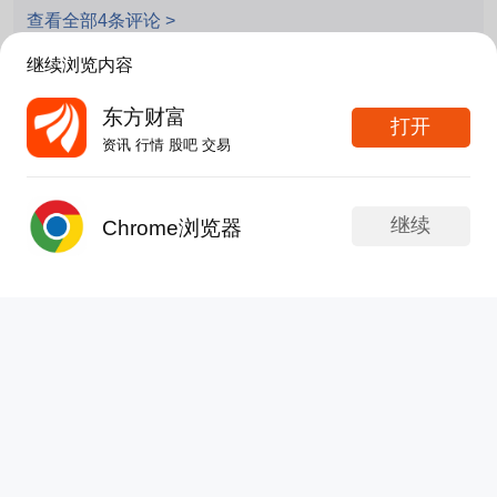
被澜起套住了，好运不会长久保持
查看全部4条评论 >
继续浏览内容
刘皇叔233
东方财富
打开
发表于 08-07 19:23
38次浏览
资讯 行情 股吧 交易
$澜起科技(SH688008)$还在自嗨，永远陶醉，永
远自我感动，跌懵了你们
继续
Chrome浏览器
分享
评论
3
发帖
APP内打开
可爱的锦华宝宝
更新于 08-07 19:11
319次浏览
$澜起科技(SH688008)$好消息在科技，坏消息在
澜起科技
分享
5
5
仁者无敌沉默是金:
嗯嗯