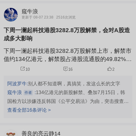
窥牛浪
更新于 08-07 23:38
2516次浏览
下周一澜起科技港股3282.8万股解禁，会对A股造
成多大影响
下周一澜起科技港股3282.8万股解禁上市，解禁市
值约134亿港元，解禁股占港股流通股的49.82%，
如此大规模的解禁，对港股的压力不言而喻，会对
10
16
2
A股的澜起科技造成多大影响值得高度关注。
阿波罗牛:
别人都不知道啊，真搞笑，发这么长的文字
窥牛浪
:
134亿港元的新股解禁、叠加7月15日，韩
作者
国检方以涉嫌违反韩国《公平交易法》为由，突击搜查澜
起科技、日本瑞萨电子和美国Rambus在韩国的办公室，
查看全部16条评论 >
调查三家公司涉嫌半导体零部件价格操纵的行为，此时目
前还没有出调查结论，存在较大不确定因素。以上极具负
善良的亮云静14