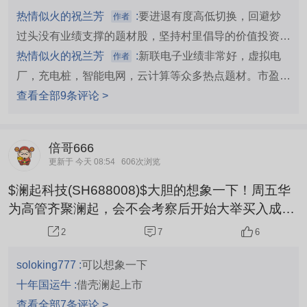
坚决抛千万别入为上策。 财报周期，要坚持管理层
热情似火的祝兰芳
:
要进退有度高低切换，回避炒
作者
倡导价值投资，进退有度高低切换，坚决抛弃炒过
过头没有业绩支撑的题材股，坚持村里倡导的价值投资，
头了没有业绩支撑的题材股，选择像新联电子这样
选择像新联电子这样业绩持续高增长非常好，挖黄金坑调
热情似火的祝兰芳
:
新联电子业绩非常好，虚拟电
作者
的业绩持续高增长，挖黄金坑洗盘调整充分的价值
整充分的成长股中长线潜伏，收益稳，
厂，充电桩，智能电网，云计算等众多热点题材。市盈率
潜力股潜伏 请仔...
仅十几，流通市值60多亿元，减出第一，二大股东占比
查看全部9条评论 >
近43%后（一致行动人）实际流通市值30多亿元，每股
净资产，公积金，未分配利润都非常高，典型的小盘绩优
倍哥666
势优股，挖黄金坑洗盘之后，近期持续振荡攀升蓄势待发
更新于 今天 08:54
606次浏览
随时都可启动创新高迹象明显，又是很好的介入潜伏良
$澜起科技(SH688008)$大胆的想象一下！周五华
机，珍惜并加仓耐心的持有，必有厚报，后市验证
为高管齐聚澜起，会不会考察后开始大举买入成为
第一实控人？为全产业链打下基础！
7
6
2
soloking777 :
可以想象一下
十年国运牛 :
借壳澜起上市
查看全部7条评论 >