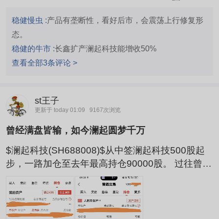
损耗问题，适配华为昇腾超节点。 关系有多铁 华
为通过旗下哈勃科技创业投资有限公司持有澜起科
稳健慢虫 :
产品有垄断性，看好后市，会震荡上行修复形
技股份，属于战略投资关系，但没有收购澜起科
态。
技。来自华为生态的收入占澜起科技总营收比例约
稳健的牛市 :
长鑫扩产澜起科技能增收50%
30%-35%。
查看全部3条评论 >
st王子
更新于 today 01:09
9167次浏览
曾经满盘皆输，如今澜起圆梦千万
$澜起科技(SH688008)$从中签澜起科技500股起
步，一路加仓至去年最高持仓90000股。 过往曾在
多只个股上大亏：华信国际亏损170多万（退
市）、吉恩镍业（退市）亏60多万、国民技术亏50
多万、辉丰股份（st)亏65多万。 如今仅凭一只澜
起科技，已盈利近900万，目标冲刺赚够1000万。