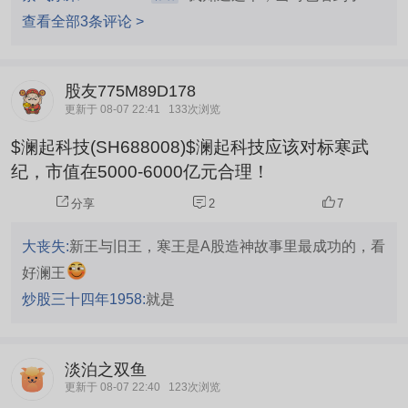
查看全部3条评论 >
股友775M89D178
更新于 08-07 22:41
133次浏览
$澜起科技(SH688008)$澜起科技应该对标寒武
纪，市值在5000-6000亿元合理！
分享
2
7
大丧失:
新王与旧王，寒王是A股造神故事里最成功的，看
好澜王
炒股三十四年1958:
就是
淡泊之双鱼
更新于 08-07 22:40
123次浏览