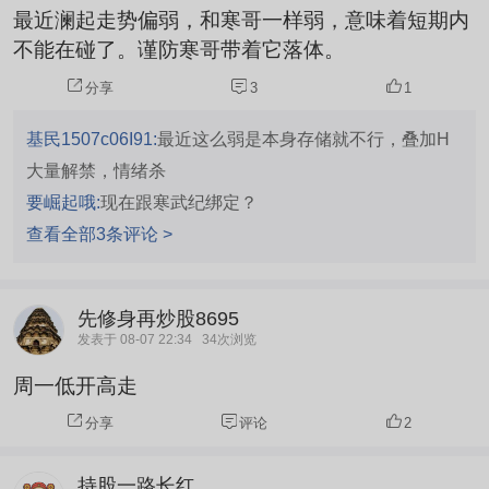
最近澜起走势偏弱，和寒哥一样弱，意味着短期内
不能在碰了。谨防寒哥带着它落体。
分享
3
1
基民1507c06I91:
最近这么弱是本身存储就不行，叠加H
大量解禁，情绪杀
要崛起哦:
现在跟寒武纪绑定？
查看全部3条评论 >
先修身再炒股8695
发表于 08-07 22:34
34次浏览
周一低开高走
分享
评论
2
持股一路长红