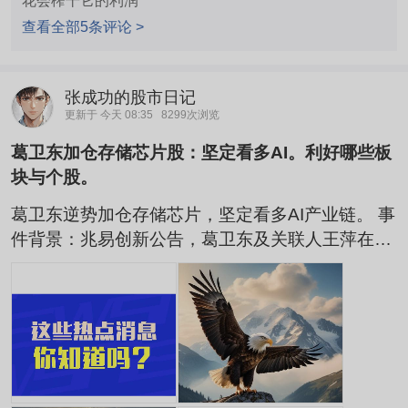
花会榨干它的利润
查看全部5条评论 >
张成功的股市日记
更新于 今天 08:35
8299次浏览
葛卫东加仓存储芯片股：坚定看多AI。利好哪些板
块与个股。
葛卫东逆势加仓存储芯片，坚定看多AI产业链。 事
件背景：兆易创新公告，葛卫东及关联人王萍在股
价大幅回调后逆势加仓兆易创新，二人合计增持超
121万股，合计持仓接近百亿元。同时其公开表
态，AI产业行情没有结束，看好下半年AI、算力、
半导体硬科技方向。 逻辑: 1、行业周期反转：AI服
务器大幅拉动DRAM、HBM、Flash存储需求，高
端存储紧缺，存储行业从传统消费周期切换为AI成