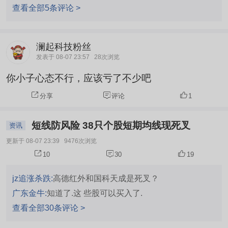
查看全部5条评论 >
澜起科技粉丝
发表于 08-07 23:57
28次浏览
你小子心态不行，应该亏了不少吧
分享
评论
1
短线防风险 38只个股短期均线现死叉
资讯
更新于 08-07 23:39
9476次浏览
10
30
19
jz追涨杀跌:
高德红外和国科天成是死叉？
广东金牛:
知道了.这 些股可以买入了.
查看全部30条评论 >