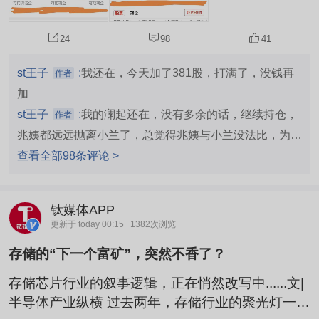
希望这一天早点到来！以下为普通账户、信用账户
持仓澜起科技情况！
24
98
41
st王子
:
我还在，今天加了381股，打满了，没钱再
作者
加
st王子
:
我的澜起还在，没有多余的话，继续持仓，
作者
兆姨都远远抛离小兰了，总觉得兆姨与小兰没法比，为什
么股价高小兰那么多？昨天公布小兰又纳入新指数，又会
查看全部98条评论 >
有不少指数基金被动买入。
钛媒体APP
更新于 today 00:15
1382次浏览
存储的“下一个富矿”，突然不香了？
存储芯片行业的叙事逻辑，正在悄然改写中......文|
半导体产业纵横 过去两年，存储行业的聚光灯一直