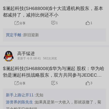
性：港股与A股是两个独立的市场，且澜起科技的
$澜起科技(SH688008)$十大流通机构股东，基本
A股流通盘（约11.45亿股）远大于H股（约7577万
都减持了，减持比例还不小
股）。港股解禁...
1
1
分享
買定手離 :
辞旧迎新
高手猛进
更新于 今天 08:41
582次浏览
$澜起科技(SH688008)$华为与澜起 股权：华为哈
勃是澜起科技战略股东，双方共同参与JEDEC等
国际硬件标准制定。 收入：华为是澜起第一大算力
5
3
分享
客户，2025年华为相关收入占澜起总营收30%‑3
5%。
新手上路让开11 :
无知
游资界的陈先生 :
如果真是第一大收入，那就该撤了，菊