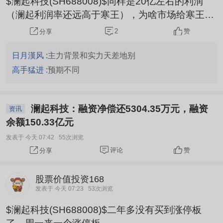
$澜起科技(SH688008)$同样是20亿左右的利润
（澜起利润率还远高于寒王），为啥市场给寒王的
定价是澜起2.9倍呢...
2
赞
分享
日月漢风 :
主力背景和实力天差地别
高手猛进 :
预期不同
澜起科技：融资净偿还5304.35万元，融资
资讯
余额150.33亿元
发表于 今天 07:42
55次浏览
评论
赞
分享
股票价值投资168
发表于 今天 07:23
53次浏览
$澜起科技(SH688008)$二年多没有买到涨停板