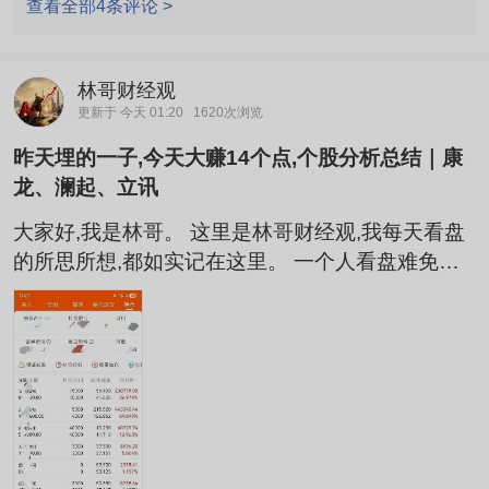
动收入大幅增长。，人家一千多快也是赚20亿
查看全部4条评论 >
林哥财经观
更新于 今天 01:20
1620次浏览
昨天埋的一子,今天大赚14个点,个股分析总结｜康
龙、澜起、立讯
大家好,我是林哥。 这里是林哥财经观,我每天看盘
的所思所想,都如实记在这里。 一个人看盘难免有
疏漏,点个关注,咱们一起慢慢观察这个市场。 (以下
都是个人观察记录和走势讨论,仅供参考)
—————————— 今天是个普涨的好日子。上
证涨了一个多点,科创50更是涨了两个半点,半导体
这波反弹继续往上走,量能也还在。一周下来,市场
从周一的血洗,到周中的放量反攻,再到今天的普涨,
算是把前面那个大坑慢慢往回填...