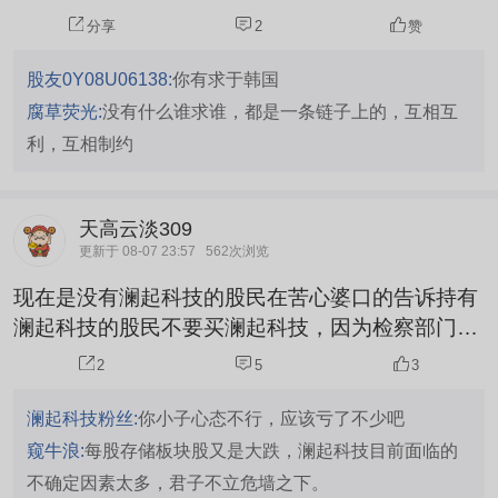
分享
2
赞
股友0Y08U06138:
你有求于韩国
腐草荧光:
没有什么谁求谁，都是一条链子上的，互相互
利，互相制约
天高云淡309
更新于 08-07 23:57
562次浏览
现在是没有澜起科技的股民在苦心婆口的告诉持有
澜起科技的股民不要买澜起科技，因为检察部门的
检查还没有出来。
2
5
3
澜起科技粉丝:
你小子心态不行，应该亏了不少吧
窥牛浪:
每股存储板块股又是大跌，澜起科技目前面临的
不确定因素太多，君子不立危墙之下。