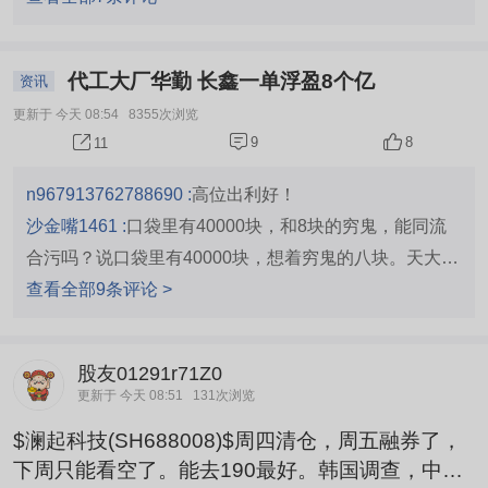
代工大厂华勤 长鑫一单浮盈8个亿
资讯
更新于 今天 08:54
8355次浏览
9
8
11
n967913762788690 :
高位出利好！
沙金嘴1461 :
口袋里有40000块，和8块的穷鬼，能同流
合污吗？说口袋里有40000块，想着穷鬼的八块。天大的
笑话
查看全部9条评论 >
股友01291r71Z0
更新于 今天 08:51
131次浏览
$澜起科技(SH688008)$周四清仓，周五融券了，
下周只能看空了。能去190最好。韩国调查，中期