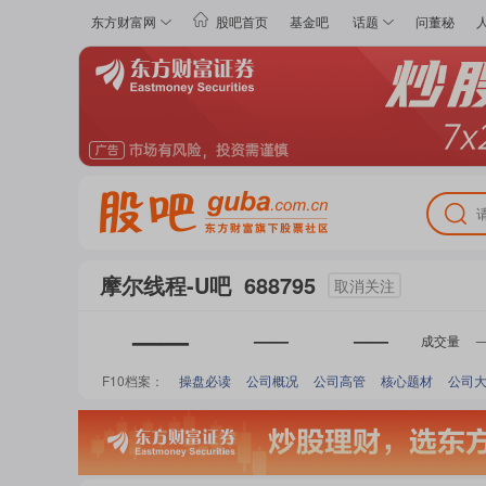
东方财富网
股吧首页
基金吧
话题
问董秘
摩尔线程-U
吧
688795
取消关注
——
——
——
成交量
F10档案：
操盘必读
公司概况
公司高管
核心题材
公司