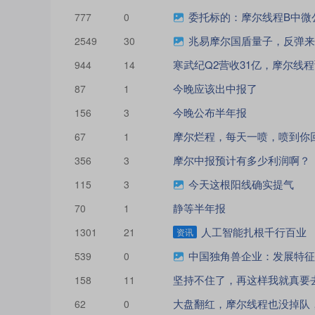
委托标的：摩尔线程B中微公司S半导体
777
0
兆易摩尔国盾量子，反弹来
2549
30
944
14
今晚应该出中报了
87
1
今晚公布半年报
156
3
摩尔烂程，每天一喷，喷到你
67
1
摩尔中报预计有多少利润啊？
356
3
今天这根阳线确实提气
115
3
静等半年报
70
1
人工智能扎根千行百业
1301
21
资讯
中国独角兽企业：发展特征
539
0
坚持不住了，再这样我就真要
158
11
大盘翻红，摩尔线程也没掉队
62
0