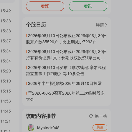
看涨
看跌
门
 15:42
 15:38
个股日历
详情
 15:38
概
2026年08月10日公布截止2026年06月30日
 15:37
股东户数35520户，比上期减少7293户
 15:34
2026年08月10日公布截止2026年06月30日
念
持有有价证券1只；长期股权投资1家公司，
 15:34
共计2478.66万元，本报告期内损益-81.37万
2026年08月10日发布《摩尔线程:摩尔线程
元
 15:29
独立董事工作制度》等10条公告
吧
 15:19
2026年半年报预约2026年08月10日披露
 15:15
于2026-08-28召开2026年第二次临时股东
大会
 14:56
我
 14:45
该吧内容推荐
换一换
 11:21
关
Mystock948
关注
 10:31