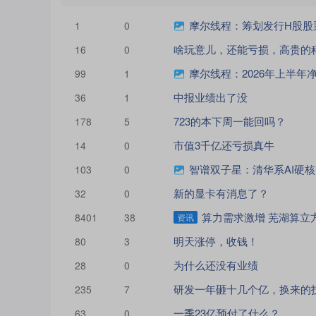
摩尔线程：筹划发行H股股
1
0
啥玩意儿，还能亏损，高贵的
16
0
摩尔线程：2026年上半年净利
99
1
中报业绩出了没
36
1
723的本下周一能回吗？
178
5
市值3千亿还亏损真牛
14
0
智谱双子星：清华系AI硬
103
0
新的显卡有消息了？
32
0
算力需求激增 芜湖算立方
8401
38
资讯
明天涨停，收钱！
80
3
为什么还没有业绩
28
0
235
7
一季23亿预付了什么？
63
0