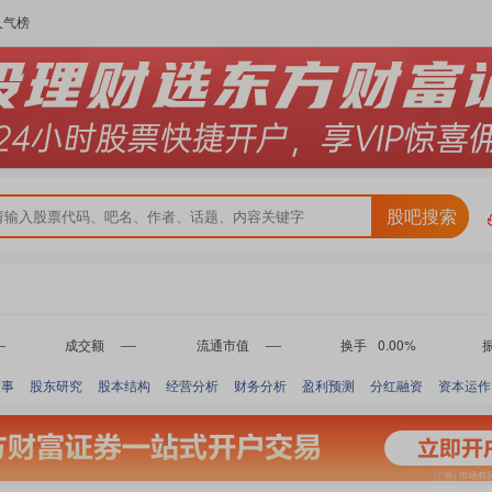
人气榜
股吧搜索
成交额
流通市值
换手
0.00%
-
-
-
大事
股东研究
股本结构
经营分析
财务分析
盈利预测
分红融资
资本运作