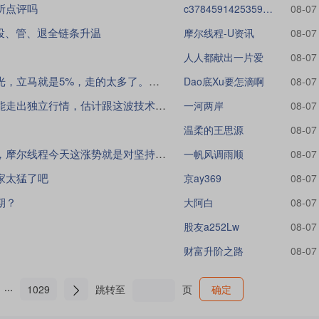
所点评吗
c3784591425359948
08-07
投、管、退全链条升温
摩尔线程-U资讯
08-07
人人都献出一片爱
08-07
拿了你一星期，昨天去了太辰光，立马就是5%，走的太多了。点cao主力，纯S呵呵B
Dao底Xu要怎滴啊
08-07
大盘今天不算强，但摩尔线程能走出独立行情，估计跟这波技术进展有关，顶会论文加持
一河两岸
08-07
温柔的王思源
08-07
还是对咱们的国产算力有信心，摩尔线程今天这涨势就是对坚持最好的回报，继续格局着，
一帆风调雨顺
08-07
家太猛了吧
京ay369
08-07
期？
大阿白
08-07
股友a252Lw
08-07
财富升阶之路
08-07
1029
跳转至
页
确定