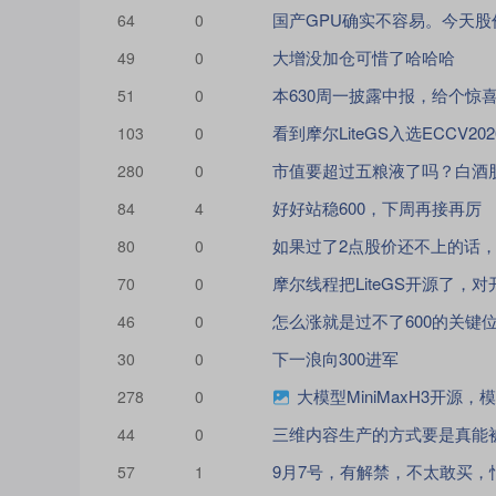
64
0
大增没加仓可惜了哈哈哈
49
0
本630周一披露中报，给个惊
51
0
103
0
280
0
好好站稳600，下周再接再厉
84
4
80
0
70
0
怎么涨就是过不了600的关键
46
0
下一浪向300进军
30
0
大模型MiniMaxH3开源
278
0
44
0
9月7号，有解禁，不太敢买，
57
1