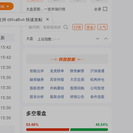
热
面
新帖
大盘星图，一览市场行情
全屏
支持 ctrl+alt+n 快速发帖
门
行情
资金
人气
加
更新
大盘
上证指数
：
-
-
深证成指
：
-
-
 15:42
主
沪深300
：
-
-
载
中小100
：
-
-
 15:42
创业板指
：
-
-
 15:30
题
智能点评
龙虎榜单
限售解禁
沪深港通
中...
 15:30
融资融券
高管持股
大宗交易
机构持仓
 15:30
股权质押
并购重组
股票回购
公司投资
吧
股东分析
最新业绩
研报公告
条件选股
 15:30
 15:30
多空看盘
 15:30
热
53.46
%
46.54
%