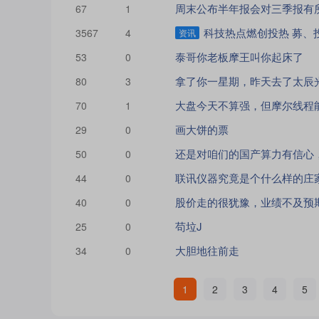
周末公布半年报会对三季报有
67
1
科技热点燃创投热 募、
3567
4
资讯
泰哥你老板摩王叫你起床了
53
0
80
3
70
1
画大饼的票
29
0
50
0
联讯仪器究竟是个什么样的庄
44
0
股价走的很犹豫，业绩不及预
40
0
苟垃J
25
0
大胆地往前走
34
0
1
2
3
4
5