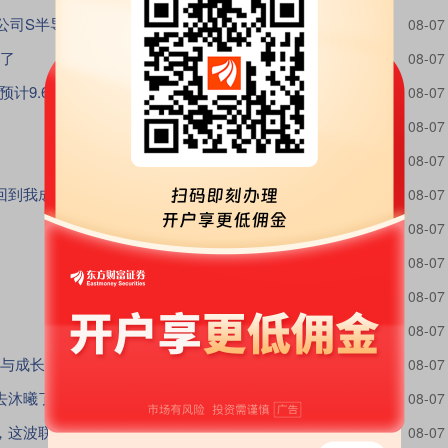
设备连着反弹很多天今天走势有点不及预期，前面
您没错都是我的错
08-07
了
广东佛山系
08-07
寒武纪Q2营收31亿，摩尔线程预计9.6亿左右。比较一下，摩尔进步大一些
涨不停哥Ge
08-07
jwg720214
08-07
GGGCCC业绩为王
08-07
回到我成本价清仓，就永不再见。
股友7e2682P132
08-07
幸福的飞扬中
08-07
沪上大叔论股
08-07
c3784591425359948
08-07
中国移动资讯
08-07
与成长趋势
财富在线
08-07
去沐曦了
叔某某哈
08-07
，这波联动看着舒服
电子股徐林
08-07