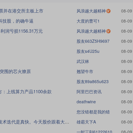
票并在港交所主板上市
风浪越大越精神
08-09
科技股，的确牛逼
大度的曹可1
08-09
润亏损1156.31万元
风浪越大越精神
08-09
股友663Z5H9697
08-09
股友s4U25u
08-09
武汉林
08-09
核突围的芯火燎原
翘望牛市
08-09
股友89a865u623
08-09
：上线算力产品1100余款
阿里巴巴资讯
08-09
deathwine
08-09
您没错都是我的错
08-09
研发一年砸十几个亿，换来的技术迭代是真快。今天股价跟着大盘回暖，说明好公司终究会
雄霸天下A
08-09
一时三刻61222610
08-09