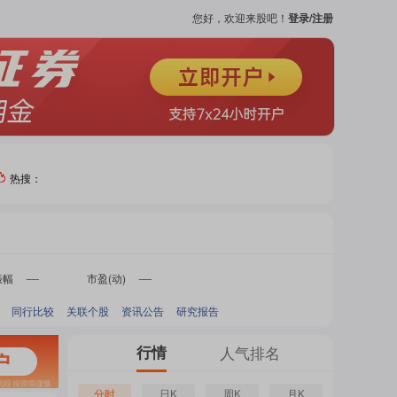
您好，欢迎来股吧！
登录/注册
热搜：
热门
个股
振幅
市盈(动)
-
-
同行比较
关联个股
资讯公告
研究报告
吧
页
行情
人气排名
分时
日K
周K
月K