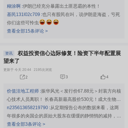
糊涂啊 :
伊朗已经充分暴露出土匪恶霸的本性！
基民131l02c709 :
也只有股民在叫，说伊朗是海盗，亏死
你们这些可怜虫
查看全部15条评论 >
权益投资信心边际修复！险资下半年配置展
资讯
望来了
更新于 今天 20:44
2195次浏览
3
4
2
价值洼地工程师 :
振华风光＜发行价67.88元＞封装方向核
心技术人员离职！ 长春高新最高股价530元！成大生物发
行价110.00元！ 五粮液上市以来都融资几亿分红几百
n235613658219790 :
从定期报告公布的数据来看，这两
亿，今年又130亿增持加回购注销！ 天津砺思星灵创业投
年很多的央国企的原始大股东在缓缓的静悄悄的减持，减
资合伙企业：汤臣倍健出资1.3亿元参与该基金，资金专
持量还比较大，这些减持的股都需要韭菜接盘，所以看着
查看全部3条评论 >