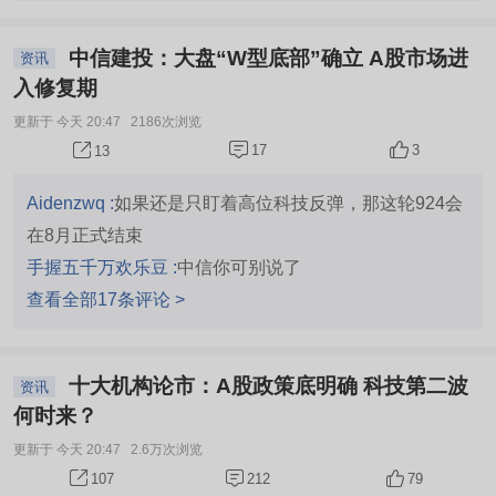
中信建投：大盘“W型底部”确立 A股市场进
资讯
入修复期
更新于 今天 20:47
2186次浏览
17
3
13
Aidenzwq :
如果还是只盯着高位科技反弹，那这轮924会
在8月正式结束
手握五千万欢乐豆 :
中信你可别说了
查看全部17条评论 >
十大机构论市：A股政策底明确 科技第二波
资讯
何时来？
更新于 今天 20:47
2.6万次浏览
212
79
107