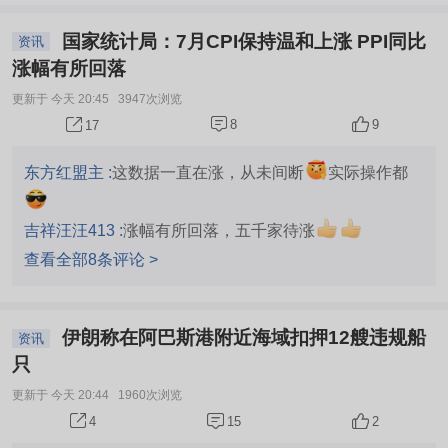
国家统计局：7月CPI保持温和上涨 PPI同比
资讯
涨幅有所回落
更新于 今天 20:45
3947次浏览
8
9
17
东方红盟主 :
这数据一直在涨，从未间断
实际操作都
吉祥汪汪413 :
涨幅有所回落，五千家待涨
查看全部8条评论 >
伊朗称在阿巴斯港附近海域扣押12艘违规船
资讯
只
更新于 今天 20:44
1960次浏览
15
2
4