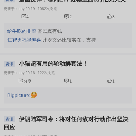
更新于 today 20:19
1082次浏览
4
2
3
给牛吃的韭菜:
基民真有钱
仁智勇福禄寿喜:
此次文还比较实在，支持
小猫超有用的轮动解套法！
资讯
更新于 today 20:16
122次浏览
分享
1
1
Bigpicture:
伊朗陆军司令：将对任何敌对行动作出坚决
资讯
回应