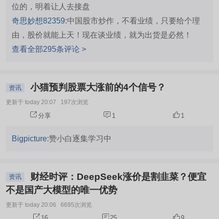
位的，明着让人去接盘
奇思妙想82359:
中国股市炒作，不看业绩，只要给个理
由，股价就能上天！现在谈业绩，就为出货是必然！
查看全部295条评论 >
小猫预判股票大涨前的4个信号？
资讯
更新于 today 20:07
197次浏览
分享
1
1
Bigpicture:
赞小白逐集学习中
财经时评：DeepSeek涨价是割韭菜？便宜
资讯
不是国产大模型的唯一优势
更新于 today 20:06
6695次浏览
16
25
9