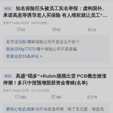
知名保险巨头被员工实名举报：虚构国补、
资讯
承诺高息等诱导老人买保险 有人维权就让员工“背
锅”
更新于 today 20:09
9443次浏览
53
33
21
名字没法取:
哪家保险公司不是这么干的？
股友I200g77072:
哪个保险公司不是靠骗
查看全部33条评论 >
高盛“唱多”+Rubin规模出货 PCB概念掀涨
资讯
停潮！多只中报预增股获资金青睐(名单)
更新于 today 20:08
12.2万次浏览
1261
295
279
磨练心智必成佛:
动不动就涨停潮，除了百元股，都是高