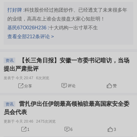
打好牌 :
科技股价经过抱团炒作、已经透支了未来很多年
的业绩，高高在上谁会去接盘大家心知肚明！
基民67O026H236 :
十大鸡构一出寸草不生
查看全部212条评论 >
【长三角日报】安徽一市委书记暗访，当场
资讯
提出严肃批评
发表于 今天 20:47
6次浏览
评论
赞
分享
雷扎伊出任伊朗最高领袖驻最高国家安全委
资讯
员会代表
更新于 今天 20:46
2475次浏览
6
3
1