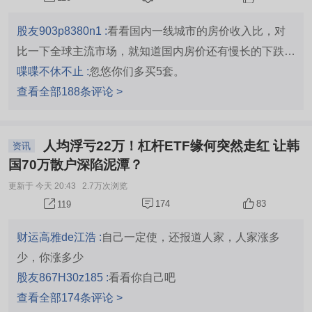
署的算力刚需赛道，首款芯片流片成功后，后续如果能顺
利导入下游边缘设备厂商供应链，有望在细分赛道实现差
股友903p8380n1 :
看看国内一线城市的房价收入比，对
异化突围，但目前仍处于未盈利状态，面临英伟达、华为
比一下全球主流市场，就知道国内房价还有慢长的下跌空
等巨头的激烈竞争，商业化不确定性相对更高。 坚决卖
间
喋喋不休不止 :
忽悠你们多买5套。
掉旅游酒店食品饮料等消费股，继续拥抱科技股！ 也有
查看全部188条评论 >
可能掩护科技股撤退！但可能性极小。 不出意外，明天
又科技大涨，老登跌； 持续两三天， 然后又券商保险大
涨，科技大跌。 如此反复N次，科技股就完成了高抛，都
人均浮亏22万！杠杆ETF缘何突然走红 让韩
资讯
涨2～50倍了，赚的盆满钵满！
国70万散户深陷泥潭？
更新于 今天 20:43
2.7万次浏览
174
83
119
财运高雅de江浩 :
自己一定使，还报道人家，人家涨多
少，你涨多少
股友867H30z185 :
看看你自己吧
查看全部174条评论 >