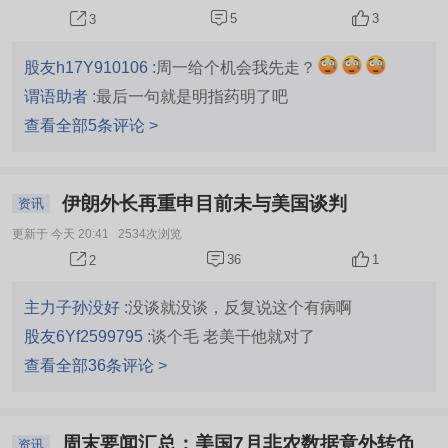
5
3
3
股友h17Y910106 :
周一给个机会我先走？
谓语助者 :
最后一句就是明指药明了吧
查看全部5条评论 >
伊朗外长再重申目前未与美国谈判
资讯
更新于 今天 20:41
2534次浏览
36
1
2
主力子孙没好 :
没谈就没谈，反复说这个有病啊
股友6Yf2599795 :
谈个毛 老美干他就对了
查看全部36条评论 >
周末要闻汇总：美国7月非农数据意外转负
资讯