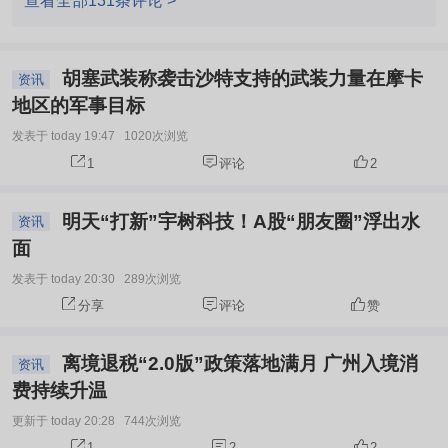
查看全部131条评论 >
胡塞武装称袭击沙特支持的武装力量在摩卡
资讯
地区的军事目标
发表于 today 19:47
1020次浏览
1
评论
2
明天“打新”宇树科技！A股“朋友圈”浮出水
资讯
面
发表于 today 20:30
289次浏览
分享
评论
赞
离境退税“2.0版”政策落地满月 广州入境消
资讯
费持续升温
更新于 today 20:28
744次浏览
1
2
2