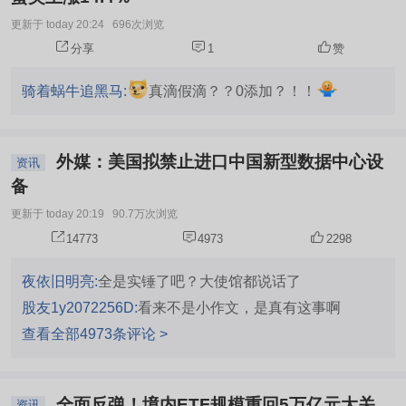
更新于 today 20:24
696次浏览
分享
1
赞
骑着蜗牛追黑马:
真滴假滴？？0添加？！！
外媒：美国拟禁止进口中国新型数据中心设
资讯
备
更新于 today 20:19
90.7万次浏览
14773
4973
2298
夜依旧明亮:
全是实锤了吧？大使馆都说话了
股友1y2072256D:
看来不是小作文，是真有这事啊
查看全部4973条评论 >
全面反弹！境内ETF规模重回5万亿元大关
资讯