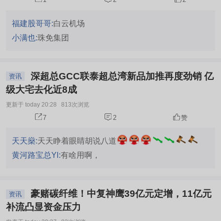
福建股哥哥:
白云机场
小满也:
珠免集团
深超总GCC联泰超总湾新品加推再度劲销 亿
资讯
级大宅去化近8成
更新于 today 20:28
813次浏览
7
2
赞
天天燊:
天天睁着眼睛胡说八道
黄河路宝总Yl:
有啥用啊，
豪赌碳纤维！中复神鹰39亿元定增，11亿元
资讯
补流凸显资金压力