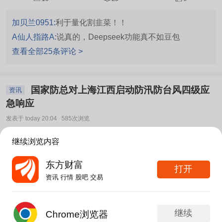
加贝兰0951:
利于量化割韭菜！！
A仙人指路A:
说真的，Deepseek功能真不如豆包
查看全部25条评论 >
国家防总对上海江西启动防汛防台风四级应
资讯
急响应
发表于 today 20:04
585次浏览
2
评论
1
继续浏览内容
伊朗：美军使用磷弹实施轰炸 美军：已迫使
资讯
东方财富
打开
53艘商船改变航线！“美爱国者导弹库存不足1700
资讯 行情 股吧 交易
枚”
更新于 today 20:02
7.2万次浏览
72
215
168
继续
Chrome浏览器