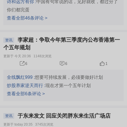
诗和远方有你 :
中国有句常说的话，见好就收，都过分了
你们都完蛋
查看全部46条评论 >
李家超：争取今年第三季度内公布香港第一
资讯
个五年规划
更新于 今天 20:36
1148次浏览
6
1
6
全线飘红999 :
想要可持续发展，必须要做好计划
炒股养家逆天而行 :
现在才第一个五年计划
查看全部6条评论 >
于东来发文 回应关闭胖东来生活广场店
资讯
更新于 today 20:35
3745次浏览