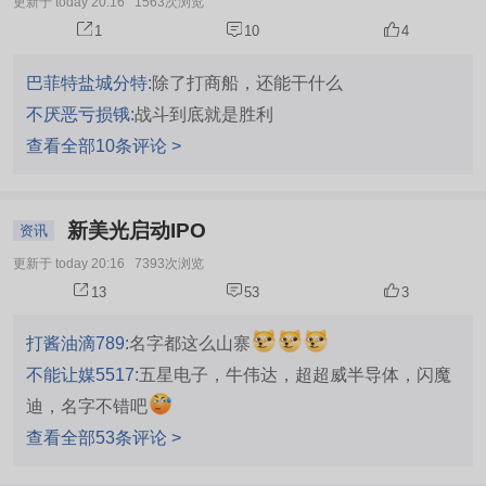
更新于 today 20:16
1563次浏览
1
10
4
巴菲特盐城分特:
除了打商船，还能干什么
不厌恶亏损锇:
战斗到底就是胜利
查看全部10条评论 >
新美光启动IPO
资讯
更新于 today 20:16
7393次浏览
13
53
3
打酱油滴789:
名字都这么山寨
不能让媒5517:
五星电子，牛伟达，超超威半导体，闪魔
迪，名字不错吧
查看全部53条评论 >