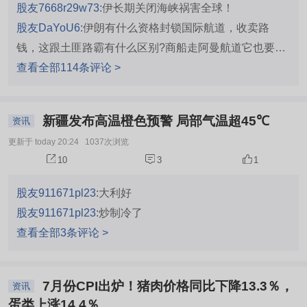
股友7668r29w73:
伊长期关闭海峡祸害全球！
股友DaYoU6:
伊朗有什么资格封锁国际航道，收卖路
钱，这跟土匪路霸有什么区别?商船走阿曼航道它也要阻
拦，这伊朗也不是好货。
查看全部114条评论 >
新疆发布高温橙色预警 局部气温超45℃
资讯
更新于 today 20:24
1037次浏览
10
3
1
股友911671pl23:
大利好
股友911671pl23:
炒制冷了
查看全部3条评论 >
7月份CPI出炉！猪肉价格同比下降13.3％，
资讯
蛋类上涨14.4％