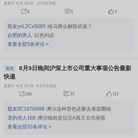
更新于 今天 20:45
1076次浏览
5
3
6
股友ynL2Co5085 :
哈马斯会解除武装？
合肥的男人 :
以色列必
查看全部5条评论 >
8月9日晚间沪深上市公司重大事项公告最新
资讯
快递
更新于 今天 20:45
6.6万次浏览
33
113
180
股友0C197i0098 :
摩尔这种货色还要去港股圈钱
龙的传人168 :
摩尔线程是坑完A股又去坑港股
查看全部33条评论 >