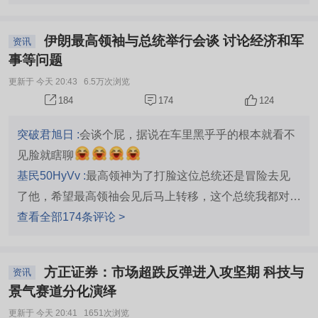
伊朗最高领袖与总统举行会谈 讨论经济和军
资讯
事等问题
更新于 今天 20:43
6.5万次浏览
174
124
184
突破君旭日 :
会谈个屁，据说在车里黑乎乎的根本就看不
见脸就瞎聊
基民50HyVv :
最高领神为了打脸这位总统还是冒险去见
了他，希望最高领䄂会见后马上转移，这个总统我都对他
不放心。
查看全部174条评论 >
方正证券：市场超跌反弹进入攻坚期 科技与
资讯
景气赛道分化演绎
更新于 今天 20:41
1651次浏览