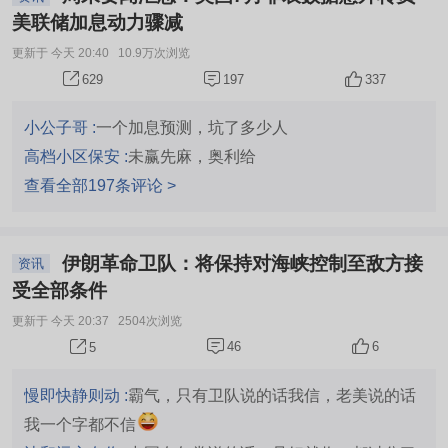
美联储加息动力骤减
更新于 今天 20:40
10.9万次浏览
197
337
629
小公子哥 :
一个加息预测，坑了多少人
高档小区保安 :
未赢先麻，奥利给
查看全部197条评论 >
伊朗革命卫队：将保持对海峡控制至敌方接
资讯
受全部条件
更新于 今天 20:37
2504次浏览
46
6
5
慢即快静则动 :
霸气，只有卫队说的话我信，老美说的话
我一个字都不信