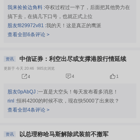
我来捡捡边角料 :
夺权过程过一半了，后面把其他势力在
搞下去，在搞几下口号，也就正式上位
股友f829972v81 :
我的天！这是真正的鹰派
查看全部6条评论 >
中信证券：利空出尽或支撑港股行情延续
资讯
更新于 今天 20:46
985次浏览
4
1
4
股友0pAbQJ :
一直是大空头！每天发布看多消息！
rinl :
恒科4200的时候不吹，现在快5000了出来吹？
查看全部4条评论 >
以总理称哈马斯解除武装前不撤军
资讯