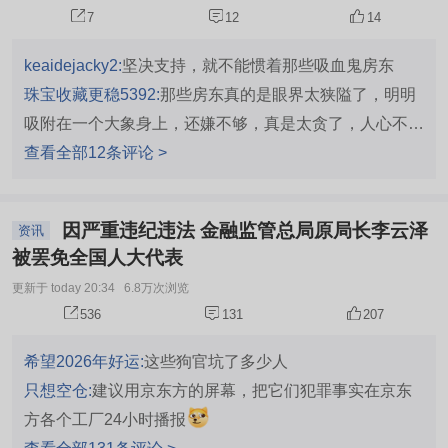
7
12
14
keaidejacky2:
坚决支持，就不能惯着那些吸血鬼房东
珠宝收藏更稳5392:
那些房东真的是眼界太狭隘了，明明
吸附在一个大象身上，还嫌不够，真是太贪了，人心不足
蛇吞象，待胖东来宣布退租，看他房子还能租得出去不，
查看全部12条评论 >
估计他们不会坚持涨租，估计他们会跪着求胖东来回来
因严重违纪违法 金融监管总局原局长李云泽
资讯
被罢免全国人大代表
更新于 today 20:34
6.8万次浏览
536
131
207
希望2026年好运:
这些狗官坑了多少人
只想空仓:
建议用京东方的屏幕，把它们犯罪事实在京东
方各个工厂24小时播报