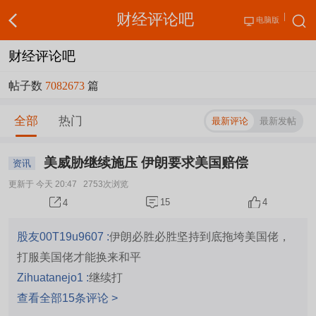
财经评论吧
电脑版
财经评论吧
帖子数
7082673
篇
全部
热门
最新评论
最新发帖
美威胁继续施压 伊朗要求美国赔偿
资讯
更新于 今天 20:47
2753次浏览
15
4
4
股友00T19u9607 :
伊朗必胜必胜坚持到底拖垮美国佬，
打服美国佬才能换来和平
Zihuatanejo1 :
继续打
查看全部15条评论 >