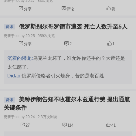
发表于 today 20:27
83次浏览
分享
评论
赞
俄罗斯别尔哥罗德市遭袭 死亡人数升至5人
资讯
更新于 today 20:25
959次浏览
分享
2
1
沉着的潜龙:
乌克兰太坏了，谁允许你还手的？大帝还是
太仁慈了。
Didao:
俄罗斯侵略者引火烧身，苦的是老百姓
美称伊朗告知不收霍尔木兹通行费 提出通航
资讯
关键条件
更新于 today 20:24
2.3万次浏览
27
114
41