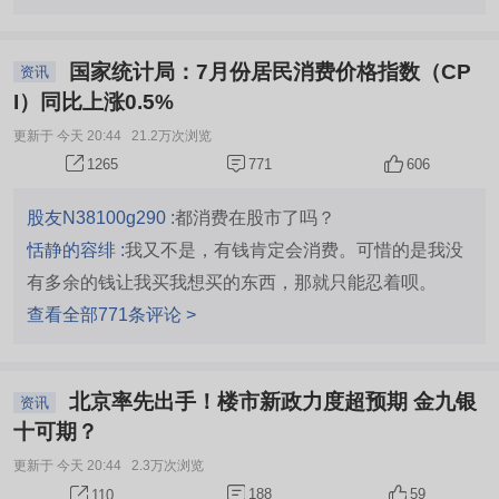
项用于前沿科技领域项目投资，以财务投资方式分享科技
指数好像还在3900但很多韭菜其实亏损很大了
企业成长收益。砺思资本投大模型企业DeepSeek的510
国家统计局：7月份居民消费价格指数（CP
资讯
亿元首轮融资，该笔融资刷新国内AI公司单笔融资纪录，
I）同比上涨0.5%
DeepSeek投后估值接近4000亿元，砺思资本在本轮中出
更新于 今天 20:44
21.2万次浏览
资约30亿元。结合2026年7月的公开信息，汤臣倍健参股
771
606
1265
的多家企业分属不同赛道，综合技术壁垒、商业化进度和
行业空间来看，月之暗面（Moonshot AI）是当前潜力相
股友N38100g290 :
都消费在股市了吗？
对突出的标的，核心潜力标的详细说明 月之暗面
恬静的容绯 :
我又不是，有钱肯定会消费。可惜的是我没
（Moonshot AI） 它是国内AI大模型第一梯队的创业公
有多余的钱让我买我想买的东西，那就只能忍着呗。
司，2026年已经完成多轮大额融资，Kimi产品在长文本
查看全部771条评论 >
处理领域拥有极高的用户口碑，商业化落地覆盖了企业服
务、内容创作等多个高价值场景，年化营收突破2亿美
北京率先出手！楼市新政力度超预期 金九银
资讯
元，是所有参股企业中唯一已经实现规模化正向营收的标
十可期？
的，抗风险能力和成长确定性相对最高。 原粒半导体 作
更新于 今天 20:44
2.3万次浏览
为边缘端AI推理芯片的初创企业，它卡位了大模型本地部
188
59
110