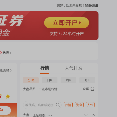
您好，欢迎来股吧！
登录/注册
热搜：
热门
行情
人气排名
能源
吧
个股
分时
日K
周K
月K
大盘星图，一览市场行情
全屏
吧
页
行情
资金
人气
大盘
上证指数
：
-
-