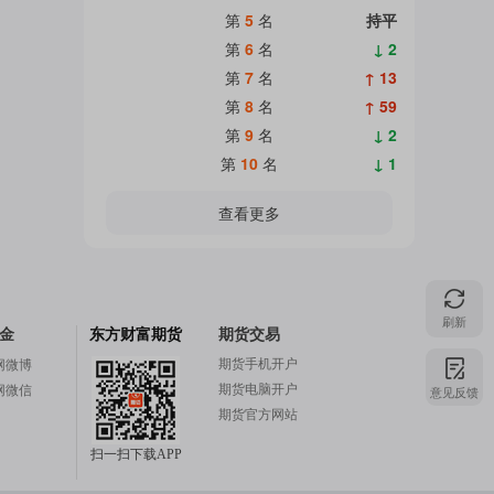
第
5
名
持平
第
6
名
↓ 2
第
7
名
↑ 13
第
8
名
↑ 59
第
9
名
↓ 2
第
10
名
↓ 1
查看更多
刷新
金
东方财富期货
期货交易
期货手机开户
网微博
期货电脑开户
网微信
意见反馈
期货官方网站
扫一扫下载APP