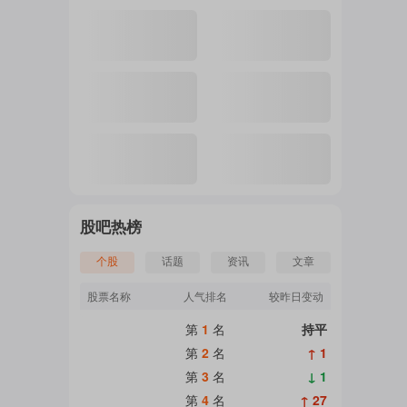
注
的
吧
股吧热榜
个股
话题
资讯
文章
更
股票名称
人气排名
较昨日变动
第
1
名
持平
多
第
2
名
↑ 1
第
3
名
↓ 1
第
4
名
↑ 27