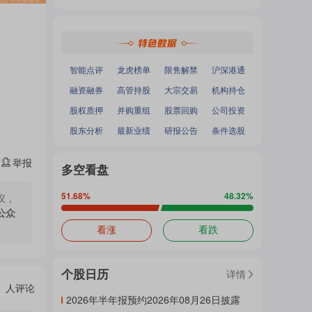
热
深证成指
：
-
-
面
沪深300
：
-
-
中小100
：
-
-
创业板指
：
-
-
门
加
智能点评
龙虎榜单
限售解禁
沪深港通
融资融券
高管持股
大宗交易
机构持仓
主
股权质押
并购重组
股票回购
公司投资
载
股东分析
最新业绩
研报公告
条件选股
举报
题
多空看盘
中...
51.68
%
48.32
%
议，
公众
吧
看涨
看跌
个股日历
详情
热
人评论
2026年半年报预约2026年08月26日披露