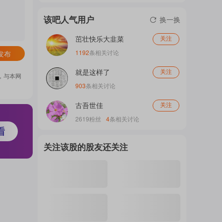
门
该吧人气用户
换一换
茁壮快乐大韭菜
关注
概
1192
条相关讨论
发布
就是这样了
关注
，与本网
903
条相关讨论
念
古吾世佳
关注
2619
粉丝
4
条相关讨论
吧
关注该股的股友还关注
我
关