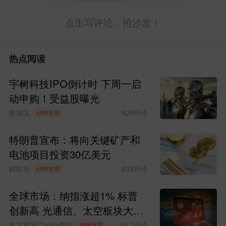
点击写评论，抢沙发！
热点阅读
宇树科技IPO倒计时 下周一启
动申购！受益股曝光
数据宝
829
评论
APP专享
特朗普宣布：将向关键矿产和
电池项目投资30亿美元
财联社
833
评论
APP专享
全球市场：纳指涨超1% 标普
创新高 光通信、太空板块大涨
SpaceX涨超15%
东方财富Choice数据
517
评论
APP专享