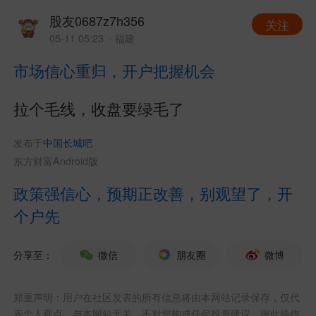
股友0687z7h356
关注
05-11 05:23
· 福建
市场信心重归，开户把握机会
拉个毛线，收盘要绿毛了
发布于
中国长城吧
东方财富Android版
政策强信心，预期正改善，别观望了，开
个户先
分享至：
微信
朋友圈
微博
郑重声明：用户在社区发表的所有信息将由本网站记录保存，仅代
表个人观点，与本网站无关，不对您构成任何投资建议，据此操作