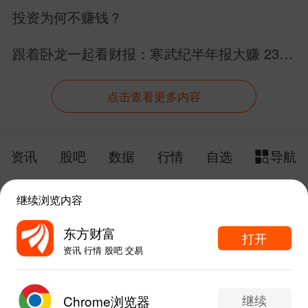
物科技板块完成价值跃迁
投资为何不赚钱？
跟着卧龙一起看财报：寒武纪半年报大赚 23
亿！内资跑路外资抄底，我们散户怎么办？
点击查看更多内容
资讯
股吧
数据
行情
自选
导航
触屏版
电脑版
继续浏览内容
给网站提点意见
下载APP
东方财富
打开
资讯 行情 股吧 交易
手机东方财富网 eastmoney.com
东方财富APP内打开
网站备案号:沪ICP备05006054号-11
继续
Chrome浏览器