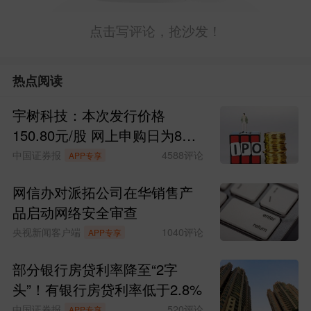
点击写评论，抢沙发！
热点阅读
宇树科技：本次发行价格
150.80元/股 网上申购日为8月
10日
中国证券报
4588
评论
APP专享
网信办对派拓公司在华销售产
品启动网络安全审查
央视新闻客户端
1040
评论
APP专享
部分银行房贷利率降至“2字
头”！有银行房贷利率低于2.8%
中国证券报
520
评论
APP专享