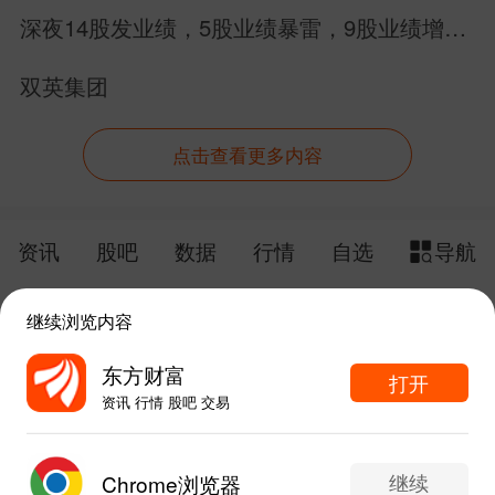
购日为8月10日！
深夜14股发业绩，5股业绩暴雷，9股业绩增
长，别搞错方向
双英集团
点击查看更多内容
资讯
股吧
数据
行情
自选
导航
触屏版
电脑版
继续浏览内容
给网站提点意见
下载APP
东方财富
打开
资讯 行情 股吧 交易
手机东方财富网 eastmoney.com
东方财富APP内打开
网站备案号:沪ICP备05006054号-11
继续
Chrome浏览器