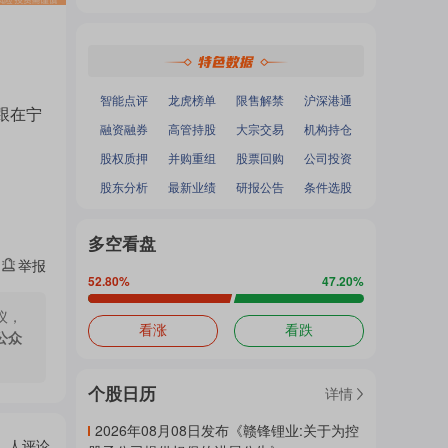
热
深证成指
：
-
-
面
沪深300
：
-
-
中小100
：
-
-
创业板指
：
-
-
门
加
智能点评
龙虎榜单
限售解禁
沪深港通
跟在宁
融资融券
高管持股
大宗交易
机构持仓
主
股权质押
并购重组
股票回购
公司投资
载
股东分析
最新业绩
研报公告
条件选股
题
多空看盘
中...
举报
52.80
%
47.20
%
吧
议，
看涨
看跌
公众
个股日历
详情
热
2026年08月08日发布《赣锋锂业:关于为控
人评论