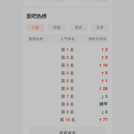
股吧热榜
个股
话题
资讯
文章
股票名称
人气排名
较昨日变动
第
1
名
↑ 2
第
2
名
↑ 2
第
3
名
↑ 10
第
4
名
↑ 5
第
5
名
↑ 1
第
6
名
↑ 26
第
7
名
↓ 5
第
8
名
持平
第
9
名
↓ 8
第
10
名
↑ 77
查看更多