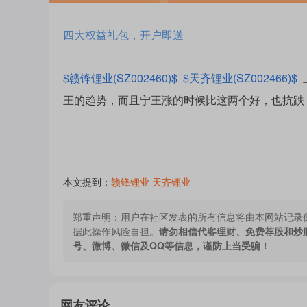
四大权益礼包，开户即送
$赣锋锂业(SZ002460)$
$天齐锂业(SZ002466)$
王的趋势，而且宁王涨的时候比这两个好，也抗跌
本文提到：
赣锋锂业
天齐锂业
郑重声明：
用户在社区发表的所有信息将由本网站记录
据此操作风险自担。
请勿相信代客理财、免费荐股和炒
号、微博、微信及QQ等信息，谨防上当受骗！
网友评论