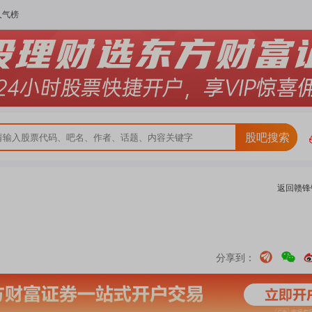
人气榜
股吧搜索
返回
赣锋
分享到：