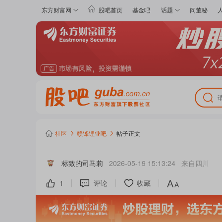
东方财富网
股吧首页
基金吧
话题
问董秘
社区
赣锋锂业
吧
帖子正文
标致的司马莉
2026-05-19 15:13:24
来自
四川
1
评论
收藏