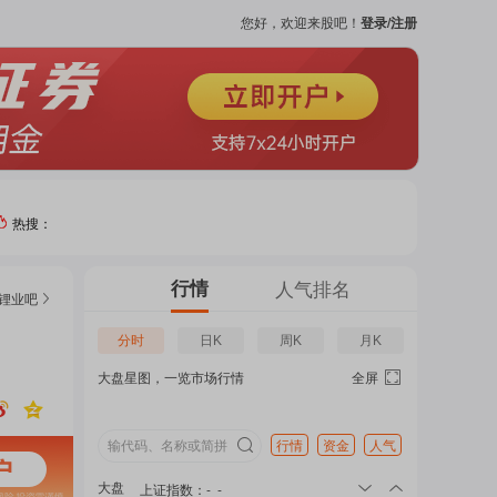
您好，欢迎来股吧！
登录/注册
热搜：
热门
行情
人气排名
锂业
吧
个股
分时
日K
周K
月K
大盘星图，一览市场行情
全屏
吧
页
行情
资金
人气
大盘
上证指数
：
-
-