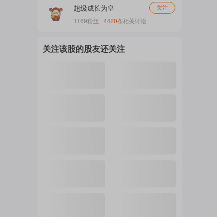
超级成长为皇
关注
1169
粉丝
4420
条相关讨论
注
关注该股的股友还关注
的
吧
更
多