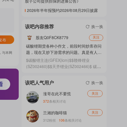
股子公司提供担保的进展公告》
门
2026年半年报预约2026年08月29日披露
该吧内容推荐
换一换
概
股友Q0F8CK8779
关注
发布
碳酸锂期货各种小作文，前段时间炒库存问
念
题，现在又炒下游需求的问题。真是有人见
，与本网
不得
$碳酸锂主连(GFEX|lcm)$$赣锋锂业
(SZ002460)$$天齐锂业(SZ002466)$ 碳酸
锂期货各种小作文，前段时间炒库存问题，
吧
现在又炒下游需求的问题。 真是有人见不
该吧人气用户
换一换
得价格上涨。
涨哥在此不要慌
关注
我
372
条相关讨论
兰湘的咖啡猫
关注
关
312
粉丝
106
条相关讨论