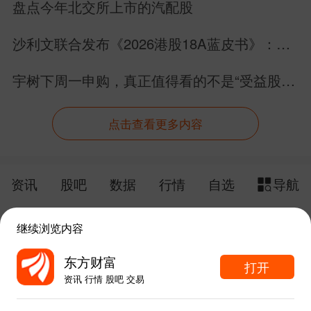
盘点今年北交所上市的汽配股
沙利文联合发布《2026港股18A蓝皮书》：生
物科技板块完成价值跃迁
宇树下周一申购，真正值得看的不是“受益股名
单”
点击查看更多内容
资讯
股吧
数据
行情
自选
导航
触屏版
电脑版
继续浏览内容
给网站提点意见
下载APP
东方财富
打开
资讯 行情 股吧 交易
手机东方财富网 eastmoney.com
东方财富APP内打开
网站备案号:沪ICP备05006054号-11