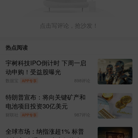
点击写评论，抢沙发！
热点阅读
宇树科技IPO倒计时 下周一启
动申购！受益股曝光
数据宝
898
评论
APP专享
特朗普宣布：将向关键矿产和
电池项目投资30亿美元
财联社
987
评论
APP专享
全球市场：纳指涨超1% 标普