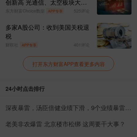
创新高 光通信、太空板块大涨
SpaceX涨超15%
东方财富Choice数据
525
评论
APP专享
多家A股公司：收到美国关税退
税
财联社
401
评论
APP专享
打开东方财富APP查看更多内容
24小时点击排行
深夜暴雷，汤臣倍健业绩下滑，9个业绩暴雷，
22个业绩增长
老美非农爆雷 北京楼市松绑 这周要干大事？