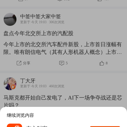
上，随后四个交易日连拉阳线，其中有三天是中阳
线。热点轮动比电风扇还快，周一光伏发威；周二
中签中签大家中签
CXO、创新药；周三煤炭老汉抡大锤，周四、周五
更新于 今天 19:03
306次浏览
芯片、半导体、创新药直接起飞。这当中，最猛的
盘点今年北交所上市的汽配股
还是大家的“老情人”芯片、半导体，很多个股从底
部起来都反弹超过了30%，所谓跌幅大，反弹强就
今年上市的北交所汽车配件新股，上市首日涨幅有
是这个道理。我们从3780点附近建议大家抄底做
限。唯有朗信电气（其有人形机器人概念）上市首
多，目标看到3940点附近，昨天大盘正好收
日涨幅较大，但上周五收盘价相对于发行价涨幅仅
分享
5
8
为51.82%，其余标的上周五收盘价相比等效除权后
发行价涨幅均低于20%，当中还出现破发品种，代
丁大牙
表为通领科技。以下为今年发行的汽配股上周五收
更新于 今天 19:03
460次浏览
盘价对比等效除权后发行价涨跌幅：通领科
马斯克都开始自己发电了，AI下一场争夺战还是芯
技：‑0.40%（10转4.5派5，破发）通宝光电：
片吗？
+0.89%（10派5）乔路铭：+3.41%（无除权）永励
精密：+12.97%（无除权）隆源股份：
继续浏览内容
董事长们，你有没有想过一个问题：现在全世界都
+15.20%（10派5.5）恒道科技：
在抢GPU、建芯片厂，可芯片真的造出来以后，靠