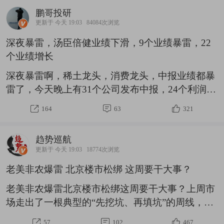
鹏哥投研
更新于 今天 19:03
84084次浏览
深夜暴雷，汤臣倍健业绩下滑，9个业绩暴雷，22
个业绩增长
深夜暴雷啊，稀土龙头，消费龙头，中报业绩都暴
雷了，今天晚上有31个公司发布中报，24个利润增
长，7个业绩下滑，汤臣倍健利润下滑18%，中国
164
63
321
稀土第二季度收入竟然下滑3成，利润金额超过5
亿，还有不错增长的只有3个，拉卡拉，寒武纪和
趋势巡航
广合科技。不过拉卡拉二季度利润是下滑的，寒武
更新于 今天 19:03
18774次浏览
纪的业绩增速也是下滑的，只有广合科技是加速高
老美非农爆雷 北京楼市松绑 这周要干大事？
增长的。8月7日晚上发布中报利润增速的公司名
单：朗科科技，收入增102%到9.66亿，利润增
老美非农爆雷北京楼市松绑这周要干大事？上周市
632%到0.95亿冠豪高新，收入增7%到36.39亿，利
场走出了一根典型的“先挖坑、再填坑”的周线，上
润增467%到2.13亿ST嘉澳，收
证指数周一跌破3800点、科创50单日重挫5%以
57
102
467