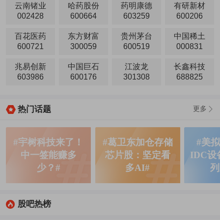
云南锗业
哈药股份
药明康德
有研新材
002428
600664
603259
600206
百花医药
东方财富
贵州茅台
中国稀土
600721
300059
600519
000831
兆易创新
中国巨石
江波龙
长鑫科技
603986
600176
301308
688825
热门话题
更多
#宇树科技来了！
#葛卫东加仓存储
#美
中一签能赚多
芯片股：坚定看
IDC
少？#
多AI#
列
股吧热榜