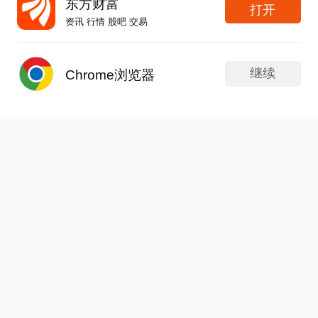
东方财富
打开
什么让这些庞然大物24小时不停运转？马斯克给出
2
评论
12
资讯 行情 股吧 交易
的答案很直接——电不够，我自己建电厂。SpaceX
和特斯拉正在得州建设大型半导体工厂，首期投资
APP内打开
郭施亮财经评论
就达到168亿美元。最新细节是，他们不仅要自己
继续
Chrome浏览器
更新于 今天 19:03
127次浏览
造芯片，还准备自建燃气发电厂，再配上巨型电池
沙利文联合发布《2026港股18A蓝皮书》：生物科
阵列储能。大牙觉得，这件事真正暴露出来的，是
技板块完成价值跃迁
AI产业竞争正在出现一个非常重要的变化：过去大
家抢的是算力，现在开始连能源都要一起抢。为什
日前，“第二十届沙利文全球增长、科创与领导力
么？因为未来不管是AI数据中心、芯片工厂、人形
峰会暨第五届新投资大会”在上海圆满落幕，会上
弗若斯特沙利文联合捷利交易宝、头豹及中诚信绿
分享
2
赞
金，正式发布了《2026港股18A生物科技行业发展
蓝皮书》（完整版）。这份报告系统梳理了香港交
丁大牙
易所《主板上市规则》第18A章生效八年来，生物
更新于 今天 19:03
67次浏览
科技板块从“制度破冰”到“生态成形”的完整演进历
宇树下周一申购，真正值得看的不是“受益股名单”
程，并首次以全链条数据框架，捕捉到板块正在经
历的一次关键跃迁。未盈利企业融资通道正在加速
董事长们，宇树科技下周一正式启动申购，市场上