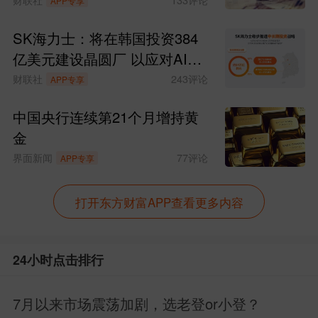
APP专享
SK海力士：将在韩国投资384
亿美元建设晶圆厂 以应对AI时
代持续增长的存储芯片需求
财联社
243
评论
APP专享
中国央行连续第21个月增持黄
金
界面新闻
77
评论
APP专享
打开东方财富APP查看更多内容
24小时点击排行
7月以来市场震荡加剧，选老登or小登？