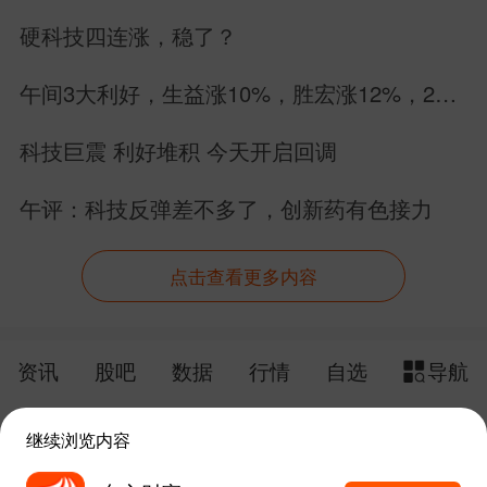
硬科技四连涨，稳了？
午间3大利好，生益涨10%，胜宏涨12%，26
个PCB股集体涨停
科技巨震 利好堆积 今天开启回调
午评：科技反弹差不多了，创新药有色接力
点击查看更多内容
资讯
股吧
数据
行情
自选
导航
触屏版
电脑版
继续浏览内容
给网站提点意见
下载APP