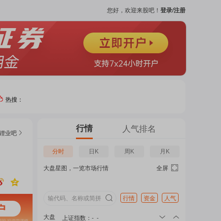
您好，欢迎来股吧！
登录/注册
热搜：
热门
行情
人气排名
锂业
吧
个股
分时
日K
周K
月K
大盘星图，一览市场行情
全屏
吧
页
行情
资金
人气
大盘
上证指数
：
-
-