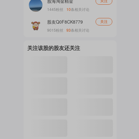
股海淘金精金
关注
1445
粉丝
10
条相关讨论
注
股友Q0F8CK8779
关注
9015
粉丝
93
条相关讨论
的
关注该股的股友还关注
吧
更
多