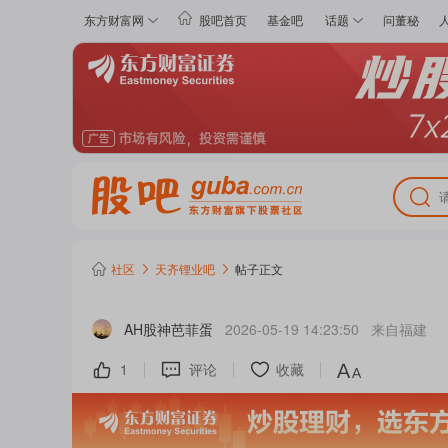
东方财富网
股吧首页
基金吧
话题
问董秘
社区
天齐锂业
吧
帖子正文
AH股神芭菲蛋
2026-05-19 14:23:50
来自
福建
1
评论
收藏