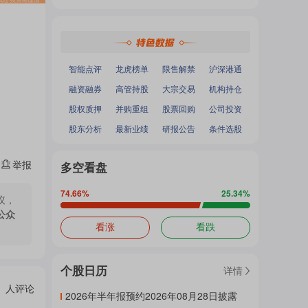
热
深证成指
：
-
-
面
沪深300
：
-
-
中小100
：
-
-
创业板指
：
-
-
门
加
智能点评
龙虎榜单
限售解禁
沪深港通
融资融券
高管持股
大宗交易
机构持仓
主
股权质押
并购重组
股票回购
公司投资
载
股东分析
最新业绩
研报公告
条件选股
题
举报
多空看盘
中...
74.66
%
25.34
%
议，
公众
吧
看涨
看跌
个股日历
详情
热
人评论
2026年半年报预约2026年08月28日披露