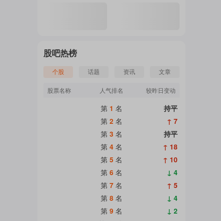
股吧热榜
个股
话题
资讯
文章
股票名称
人气排名
较昨日变动
第
1
名
持平
第
2
名
↑ 7
第
3
名
持平
第
4
名
↑ 18
第
5
名
↑ 10
第
6
名
↓ 4
第
7
名
↑ 5
第
8
名
↓ 4
第
9
名
↓ 2