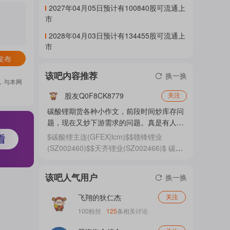
2027年04月05日预计有100840股可流通上
门
市
2028年04月03日预计有134455股可流通上
市
概
发布
该吧内容推荐
换一换
，与本网
念
股友Q0F8CK8779
关注
碳酸锂期货各种小作文，前段时间炒库存问
题，现在又炒下游需求的问题。真是有人见
不得
吧
$碳酸锂主连(GFEX|lcm)$$赣锋锂业
(SZ002460)$$天齐锂业(SZ002466)$ 碳酸
锂期货各种小作文，前段时间炒库存问题，
现在又炒下游需求的问题。 真是有人见不
该吧人气用户
我
换一换
得价格上涨。
飞翔的狄仁杰
关注
100
粉丝
125
条相关讨论
关