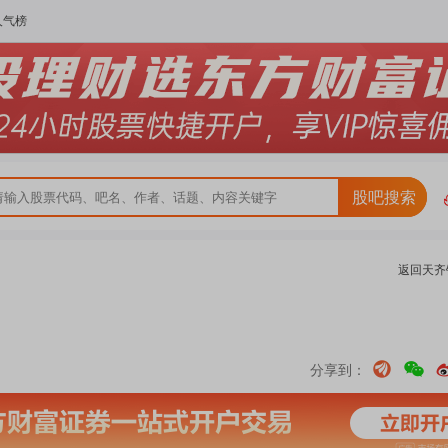
人气榜
股吧搜索
返回
天齐
分享到：