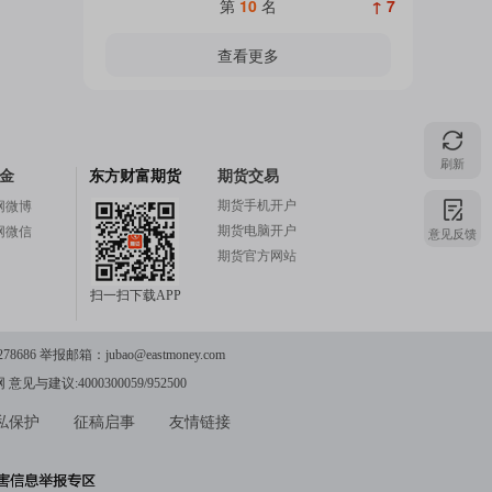
第
10
名
↑ 7
查看更多
刷新
金
东方财富期货
期货交易
期货手机开户
网微博
期货电脑开户
意见反馈
网微信
期货官方网站
扫一扫下载APP
78686 举报邮箱：
jubao@eastmoney.com
网
意见与建议:4000300059/952500
私保护
征稿启事
友情链接