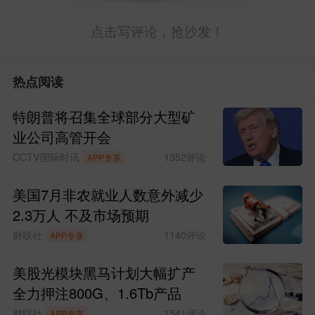
点击写评论，抢沙发！
热点阅读
特朗普将召集全球部分大型矿
业公司高管开会
CCTV国际时讯
1352
评论
APP专享
美国7月非农就业人数意外减少
2.3万人 不及市场预期
财联社
1140
评论
APP专享
美股光模块黑马计划大幅扩产
全力押注800G、1.6Tb产品
财联社
1541
评论
APP专享