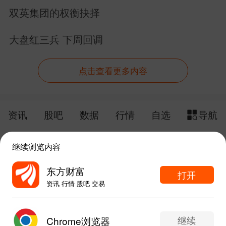
22个业绩增长
双英集团的权衡抉择
大盘红三兵 下周回调
点击查看更多内容
资讯
股吧
数据
行情
自选
导航
触屏版
电脑版
继续浏览内容
给网站提点意见
下载APP
东方财富
打开
资讯 行情 股吧 交易
手机东方财富网 eastmoney.com
东方财富APP内打开
网站备案号:沪ICP备05006054号-11
继续
Chrome浏览器