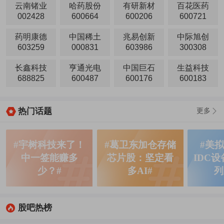
云南锗业
哈药股份
有研新材
百花医药
002428
600664
600206
600721
药明康德
中国稀土
兆易创新
中际旭创
603259
000831
603986
300308
长鑫科技
亨通光电
中国巨石
生益科技
688825
600487
600176
600183
热门话题
更多
#宇树科技来了！
#葛卫东加仓存储
#美
中一签能赚多
芯片股：坚定看
IDC
少？#
多AI#
列
股吧热榜