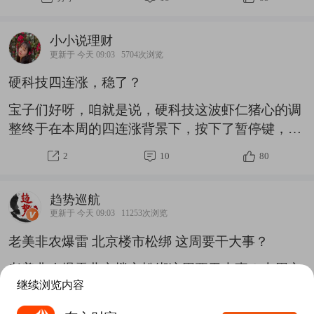
小小还是继续看好小登的，毕竟赛道的成长性更
高。但是你要说非要选，那还是没必要，毕竟老登
小小说理财
虽然锐度不高，但胜在位置性价比高，安全边际
更新于 今天 09:03
5704次浏览
高。所以，纠结老登or小登没什么意思，直接搭配
硬科技四连涨，稳了？
起来不就行了，进攻看小登，防守看老登，当然，
老登的话，小小也不会选传统的白酒啥的，主要看
宝子们好呀，咱就是说，硬科技这波虾仁猪心的调
新消费。$富国民裕进取沪港深成长
整终于在本周的四连涨背景下，按下了暂停键，上
C(OTCFUND|011556)$$云南锗业(SZ002428)$$有
周的失地收复了不少回来。其实周一小小就说过
2
10
80
研
了，硬科技阶段性的超跌已经是相当过度的了，随
时都有可能有剧烈反弹。毕竟，单轮下跌的力度、
趋势巡航
速度来说，直接跟2007年的周期股、2021年的核心
更新于 今天 09:03
11253次浏览
资产见顶后的幅度差不多，算是已经达到了历史上
老美非农爆雷 北京楼市松绑 这周要干大事？
主线阶段调整的上限，不管2021年的双头，还是
2015年杀杠杆之后的8-11月的暴力反弹，总会有反
老美非农爆雷北京楼市松绑这周要干大事？上周市
弹的。历史不会简单的重复，但总会惊人的相似，
继续浏览内容
场走出了一根典型的“先挖坑、再填坑”的周线，上
现在就是在走正常的修复路径。从技术面来说，国
证指数周一跌破3800点、科创50单日重挫5%以