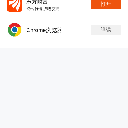
43
76
255
东方财富
打开
上，随后四个交易日连拉阳线，其中有三天是中阳
资讯 行情 股吧 交易
线。热点轮动比电风扇还快，周一光伏发威；周二
布衣书生走天下
CXO、创新药；周三煤炭老汉抡大锤，周四、周五
APP内打开
更新于 今天 09:03
1062次浏览
芯片、半导体、创新药直接起飞。这当中，最猛的
继续
Chrome浏览器
投资为何不赚钱？
还是大家的“老情人”芯片、半导体，很多个股从底
部起来都反弹超过了30%，所谓跌幅大，反弹强就
一个做了五年投资，却始终无法稳定盈利的人，通
是这个道理。我们从3780点附近建议大家抄底做
常会把原因归结为：技术不过关、指标不够准、复
多，目标看到3940点附近，昨天大盘正好收
盘不够勤。但这种归因本身，就值得怀疑。大量投
20
11
64
资者的困境，并不发生在盘面之内，而是发生在开
盘之前、收盘之后，发生在日常生活的安排里。许
卧龙说股到金
多书籍和培训一上来就讲独门技巧，这其实是舍本
更新于 今天 09:03
256次浏览
逐末。对散户而言，投资真正应该上的第一课，是
开开心心过周末，赶快花钱，下周报销!
从生活里规划投资。比如，《孙子兵法》开篇不急
于谈排兵布阵，而是先谈死生之地、存亡之道，强
#宇树科技来了！中一签能赚多少？#$宇树科技
调全盘的战略筹算。所谓“胜者先胜而后求战”，意
(SH688836)$$上证指数(SH000001)$朋友们早上好
思是，胜负往往在交锋之前就已经由准备决定，战
，昨天晚上睡个懒觉，今天起来晚一点，一看外