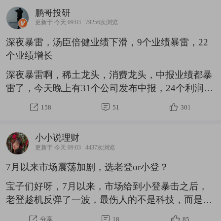
鹏哥投研
更新于 今天 09:03
79256次浏览
深夜暴雷，汤臣倍健业绩下滑，9个业绩暴雷，22
个业绩增长
深夜暴雷啊，稀土龙头，消费龙头，中报业绩都暴
雷了，今天晚上有31个公司发布中报，24个利润增
长，7个业绩下滑，汤臣倍健利润下滑18%，中国
158
51
301
稀土第二季度收入竟然下滑3成，利润金额超过5
亿，还有不错增长的只有3个，拉卡拉，寒武纪和
小小说理财
广合科技。不过拉卡拉二季度利润是下滑的，寒武
更新于 今天 09:03
4437次浏览
纪的业绩增速也是下滑的，只有广合科技是加速高
7月以来市场震荡加剧，选老登or小登？
增长的。8月7日晚上发布中报利润增速的公司名
单：朗科科技，收入增102%到9.66亿，利润增
宝子们好呀，7月以来，市场给到小登暴击之后，
632%到0.95亿冠豪高新，收入增7%到36.39亿，利
老登趁机反弹了一波，最伤人的不是科技，而是6
润增467%到2.13亿ST嘉澳，收
月底斩老登追小登的选手们，那才是真伤。其实，
分享
18
85