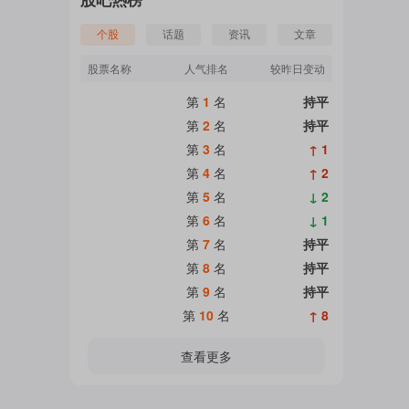
个股
话题
资讯
文章
股票名称
人气排名
较昨日变动
第
1
名
持平
第
2
名
持平
第
3
名
↑ 1
第
4
名
↑ 2
第
5
名
↓ 2
第
6
名
↓ 1
第
7
名
持平
第
8
名
持平
第
9
名
持平
第
10
名
↑ 8
查看更多