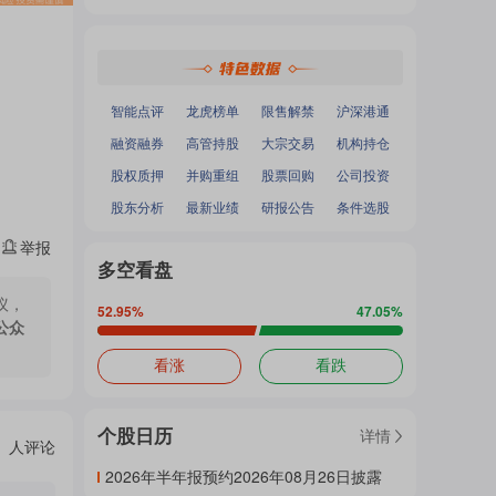
热
深证成指
：
-
-
面
沪深300
：
-
-
中小100
：
-
-
创业板指
：
-
-
门
加
智能点评
龙虎榜单
限售解禁
沪深港通
融资融券
高管持股
大宗交易
机构持仓
主
股权质押
并购重组
股票回购
公司投资
载
股东分析
最新业绩
研报公告
条件选股
举报
题
多空看盘
中...
议，
52.95
%
47.05
%
公众
吧
看涨
看跌
个股日历
详情
热
人评论
2026年半年报预约2026年08月26日披露