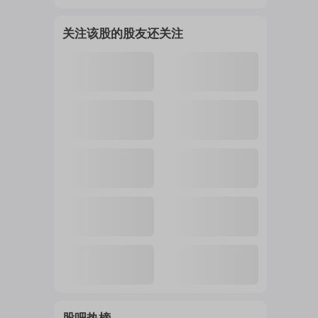
关注该股的股友还关注
注
的
吧
更
多
股吧热榜