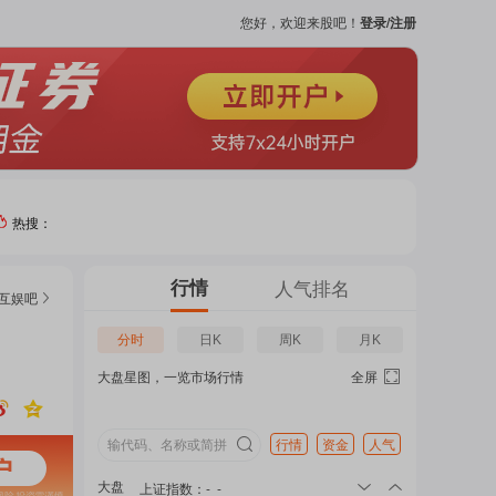
您好，欢迎来股吧！
登录/注册
热搜：
热门
行情
人气排名
互娱
吧
个股
分时
日K
周K
月K
大盘星图，一览市场行情
全屏
吧
页
行情
资金
人气
大盘
上证指数
：
-
-