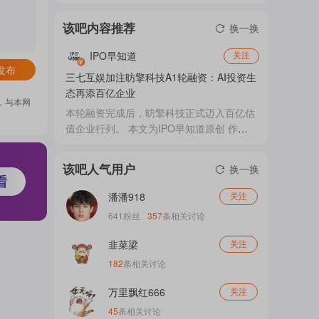
门
该吧内容推荐
换一换
IPO早知道
关注
发布
概
三七互娱加注昉擎科技A1轮融资：AI投资生
态再添百亿企业
，与本网
本轮融资完成后，昉擎科技正式迈入百亿估
值企业行列。 本文为IPO早知道原创 作者
念
｜苏打 据IPO早知道消息，近日，国产新一
代人工智能计算系统企业昉擎科技宣布完成
该吧人气用户
换一换
A1轮融资。三七互娱（002555.SZ）作为
吧
老股东继续加码，参与本轮投资。 随着本
潘潘918
关注
轮融资完成，昉擎科技正式迈入百亿估值企
641
粉丝
357
条相关讨论
业行列，也成为三七互娱AI投资生态中的又
一家百亿级企业。 业内认为，此次加注昉
韭菜梁
关注
我
擎科技，既是三七互娱对其核心技术实力与
182
条相关讨论
长...
万里飘红666
关注
关
45
条相关讨论