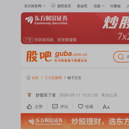
东方财富网
股吧首页
基金吧
话题
问董秘
社区
三七互娱
吧
帖子正文
炒股富了谁
2026-05-11 13:21:20
来自
山东
点赞
评论
收藏