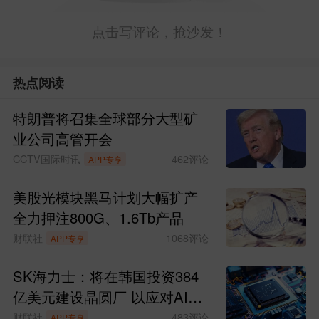
点击写评论，抢沙发！
热点阅读
特朗普将召集全球部分大型矿
业公司高管开会
CCTV国际时讯
462
评论
APP专享
美股光模块黑马计划大幅扩产
全力押注800G、1.6Tb产品
财联社
1068
评论
APP专享
SK海力士：将在韩国投资384
亿美元建设晶圆厂 以应对AI时
代持续增长的存储芯片需求
财联社
483
评论
APP专享