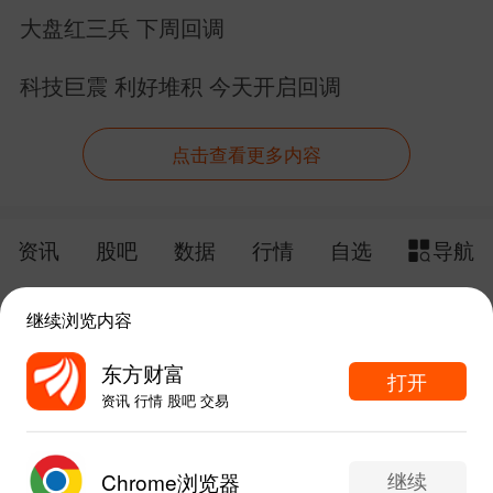
个PCB股集体涨停
大盘红三兵 下周回调
科技巨震 利好堆积 今天开启回调
点击查看更多内容
资讯
股吧
数据
行情
自选
导航
触屏版
电脑版
继续浏览内容
给网站提点意见
下载APP
东方财富
打开
资讯 行情 股吧 交易
手机东方财富网 eastmoney.com
东方财富APP内打开
网站备案号:沪ICP备05006054号-11
继续
Chrome浏览器