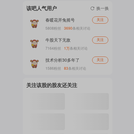
级月”，多项重磅事件密集落地，涵盖新品
觉应该是官方在做一个尝试，因为腾势之前
该吧人气用户
发布、资本上市、国际盛会及政...
换一换
的整体品牌风格，给我个人感觉跟德系豪华
注
更为接近，它更多主打的是家庭和商务兼顾
春暖花开兔摇号
关注
之外，会追求极限操控和性能。 这也是技
5808
粉丝
3690
条相关讨论
术上比亚迪最擅长的。 但到Z9S这儿就不太
一样了。 这个“灵动”的调性，加上新的
的
牛股天下无敌
关注
词“悦己”，其实跟其他腾势的车定位有很大
7164
粉丝
1万
条相关讨论
不同了。它...
技术分析30多年了
关注
吧
1586
粉丝
83
条相关讨论
关注该股的股友还关注
更
多