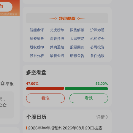
热
深证成指
：
-
-
面
沪深300
：
-
-
中小100
：
-
-
创业板指
：
-
-
门
加
智能点评
龙虎榜单
限售解禁
沪深港通
融资融券
高管持股
大宗交易
机构持仓
主
股权质押
并购重组
股票回购
公司投资
载
股东分析
最新业绩
研报公告
条件选股
题
多空看盘
中...
举报
47.00
%
53.00
%
吧
议，
看涨
看跌
公众
个股日历
详情
热
2026年半年报预约2026年08月29日披露