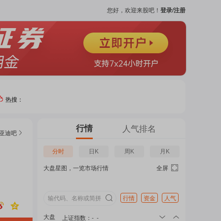
您好，欢迎来股吧！
登录/注册
热搜：
热门
行情
人气排名
亚迪
吧
个股
分时
日K
周K
月K
大盘星图，一览市场行情
全屏
吧
页
行情
资金
人气
大盘
上证指数
：
-
-