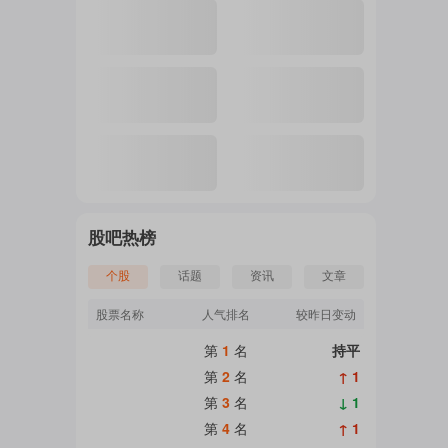
股吧热榜
个股
话题
资讯
文章
股票名称
人气排名
较昨日变动
第
1
名
持平
第
2
名
↑ 1
第
3
名
↓ 1
第
4
名
↑ 1