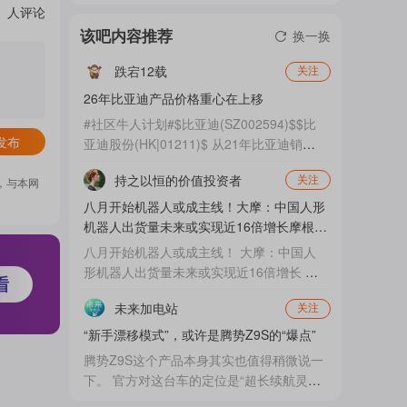
人评论
门
该吧内容推荐
换一换
跌宕12载
关注
概
26年比亚迪产品价格重心在上移
#社区牛人计划#$比亚迪(SZ002594)$$比
发布
亚迪股份(HK|01211)$ 从21年比亚迪销量
爆发以来，就一直在20万元以下主流车市场
念
持之以恒的价值投资者
关注
卷合资车。实质上20万元以上高端车比亚迪
，与本网
份额比较低。这也拉低了比亚迪总体营收、
八月开始机器人或成主线！大摩：中国人形
盈利水平。 今年可以说是比亚迪高端车元
机器人出货量未来或实现近16倍增长摩根士
吧
年。为此比亚迪围绕20万元以上推出好几款
丹
八月开始机器人或成主线！ 大摩：中国人
新车。并且还出了好几款爆款车。 方程豹
形机器人出货量未来或实现近16倍增长 摩
钛7、大唐、海豹08已经确定是今年爆款
根士丹利认为，将2026年中国市场出货预
车。同时即将上市的新车还有海...
未来加电站
关注
测从2.8万台上调至5万台，并预期2030年
我
达44.6万台，对应年复合增长率106%。按
“新手漂移模式”，或许是腾势Z9S的“爆点”
照这一预测，2025到2030年中国人形机器
腾势Z9S这个产品本身其实也值得稍微说一
人出货量将实现近16倍增长，复合增速超过
下。 官方对这台车的定位是“超长续航灵动
关
一倍。 2026年8月是人形机器人产业的“超
轿跑”，这个调性上定位的变化，我个人感