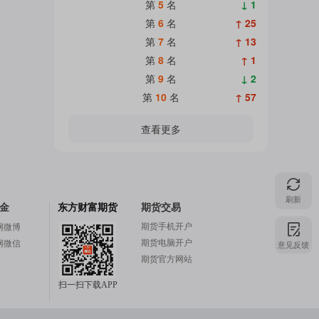
第
5
名
↓ 1
第
6
名
↑ 25
第
7
名
↑ 13
第
8
名
↑ 1
第
9
名
↓ 2
第
10
名
↑ 57
查看更多
刷新
金
东方财富期货
期货交易
期货手机开户
网微博
期货电脑开户
网微信
意见反馈
期货官方网站
扫一扫下载APP