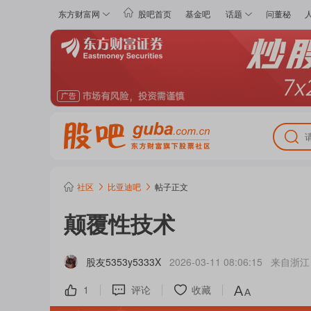
东方财富网
股吧首页
基金吧
话题
问董秘
社区
比亚迪
吧
帖子正文
颠覆性技术
股友5353y5333X
2026-03-11 08:06:15
来自
浙江
1
评论
收藏