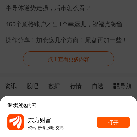
行情分析！
半导体逆势走强，后市怎么看？
460个顶格账户才出1个幸运儿，祝福点赞留言
的朋友们宇树科技中签吃肉
操作分享！加仓这几个方向！尾盘再加一些！
点击查看更多内容
资讯
股吧
数据
行情
自选
导航
触屏版
电脑版
继续浏览内容
给网站提点意见
下载APP
东方财富
打开
资讯 行情 股吧 交易
手机东方财富网 eastmoney.com
东方财富APP内打开