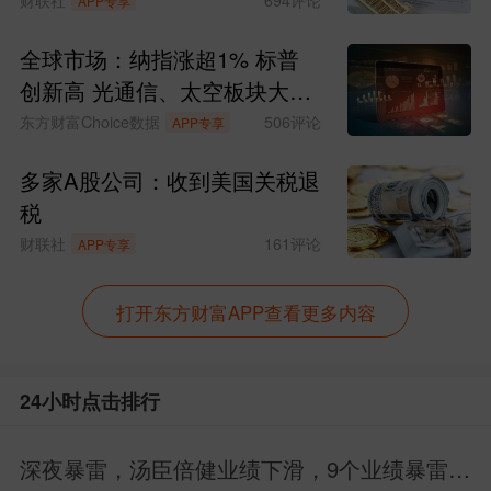
APP专享
全球市场：纳指涨超1% 标普
创新高 光通信、太空板块大涨
SpaceX涨超15%
东方财富Choice数据
506
评论
APP专享
多家A股公司：收到美国关税退
税
财联社
161
评论
APP专享
打开东方财富APP查看更多内容
24小时点击排行
深夜暴雷，汤臣倍健业绩下滑，9个业绩暴雷，