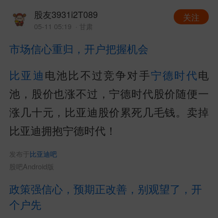
股友3931i2T089
关注
05-11 05:19
· 甘肃
市场信心重归，开户把握机会
比亚迪
电池比不过竞争对手
宁德时代
电
池，股价也涨不过，宁德时代股价随便一
涨几十元，比亚迪股价累死几毛钱。卖掉
比亚迪拥抱宁德时代！
发布于
比亚迪吧
股吧Android版
政策强信心，预期正改善，别观望了，开
个户先