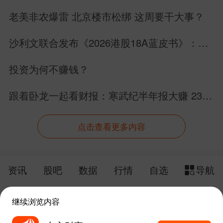
22个业绩增长
老美非农爆雷 北京楼市松绑 这周要干大事？
沙利文联合发布《2026港股18A蓝皮书》：生
物科技板块完成价值跃迁
投资为何不赚钱？
跟着卧龙一起看财报：寒武纪半年报大赚 23
亿！内资跑路外资抄底，我们散户怎么办？
点击查看更多内容
资讯
股吧
数据
行情
自选
导航
触屏版
电脑版
继续浏览内容
给网站提点意见
下载APP