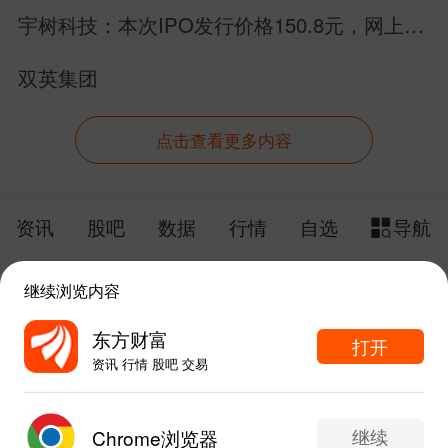
宇树科技：本次IPO发行价格150.8元，网上申
购日为8月10日！
双英集团
点击查看更多内容
资讯
股吧
数据
行情
自选
导航
触屏版
电脑版
继续浏览内容
给网站提点意见
下载APP
东方财富
打开
资讯 行情 股吧 交易
手机东方财富网 eastmoney.com
东方财富APP内打开
网站备案号:沪ICP备05006054号-11
继续
Chrome浏览器