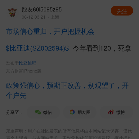
股友60i5095z95
关注
06-12 03:21
· 上海
市场信心重归，开户把握机会
$比亚迪(SZ002594)$
今年看到120，死拿
发布于
比亚迪吧
东方财富iPhone版
政策强信心，预期正改善，别观望了，开
个户先
分享至：
微信
朋友圈
微博
郑重声明：用户在社区发表的所有信息将由本网站记录保存，仅代
表个人观点，与本网站无关，不对您构成任何投资建议，据此操作