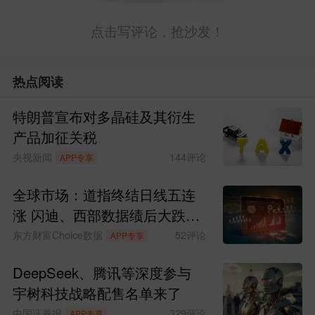
点击写评论，抢沙发！
热点阅读
特朗普宣布对多晶硅及其衍生
产品加征关税
央视新闻
144
评论
APP专享
全球市场：道指终结日线五连
涨 闪迪、西部数据绩后大跌
SpaceX涨超6%
东方财富Choice数据
52
评论
APP专享
DeepSeek、腾讯等深度参与
宇树科技战略配售名单来了
中国证券报
329
评论
APP专享