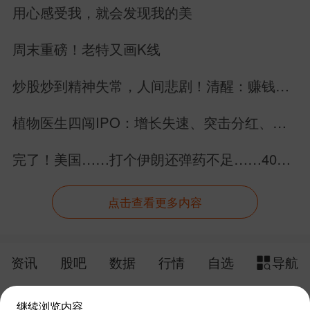
用心感受我，就会发现我的美
周末重磅！老特又画K线
炒股炒到精神失常，人间悲剧！清醒：赚钱永
远是为了生活，不是毁掉生活！
植物医生四闯IPO：增长失速、突击分红、内
控缺陷曝光
完了！美国……打个伊朗还弹药不足……40万
亿美元美债拿什么还？
点击查看更多内容
资讯
股吧
数据
行情
自选
导航
触屏版
电脑版
继续浏览内容