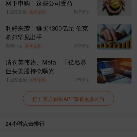
网下申购！这些公司受益
中国证券报
547
评论
APP专享
利好来袭！爆买1300亿元 伯克
希尔罕见出手
券商中国
282
评论
APP专享
清仓英伟达、Meta！千亿私募
巨头美股持仓曝光
中国基金报
135
评论
APP专享
打开东方财富APP查看更多内容
24小时点击排行