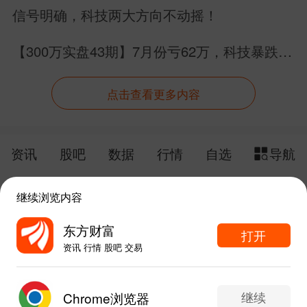
信号明确，科技两大方向不动摇！
【300万实盘43期】7月份亏62万，科技暴跌的
深度思考（无鸡汤）
点击查看更多内容
资讯
股吧
数据
行情
自选
导航
触屏版
电脑版
继续浏览内容
给网站提点意见
下载APP
东方财富
打开
资讯 行情 股吧 交易
手机东方财富网 eastmoney.com
东方财富APP内打开
网站备案号:沪ICP备05006054号-11
继续
Chrome浏览器
1
5