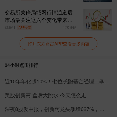
交易所关停局域网行情通道后
市场最关注这六个变化带来的
影响
财联社
170
评论
APP专享
打开东方财富APP查看更多内容
24小时点击排行
近10年年化超10%！七位长跑基金经理二季报
深度解读
美股创新高 盘后大跳水 今天怎么走
深夜8股发中报，创新药龙头暴增627%，
MLCC暴雷，6股增长2股下滑