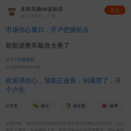
多财高雅de蓝银皇
关注
06-17 05:31
· 广东
市场信心重归，开户把握机会
新能源整车板块太卷了
发布于
比亚迪吧
东方财富Android版
政策强信心，预期正改善，别观望了，开
个户先
分享至：
微信
朋友圈
微博
郑重声明：用户在社区发表的所有信息将由本网站记录保存，仅代
表个人观点，与本网站无关，不对您构成任何投资建议，据此操作