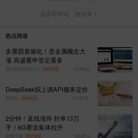
点击写评论，抢沙发！
热点阅读
多重因素催化！贵金属概念大
涨 高盛重申坚定看多
东方财富研究中心
274
评论
APP专享
DeepSeek拟上调API服务定价
财联社
272
评论
APP专享
2分钟！直线涨停 封单13万
手！6G赛道集体拉升
券商中国
366
评论
APP专享