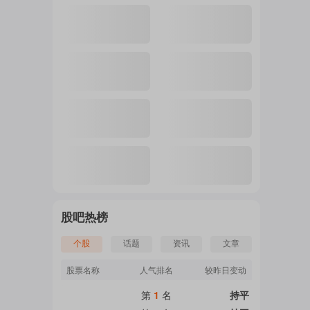
股吧热榜
个股
话题
资讯
文章
股票名称
人气排名
较昨日变动
第
1
名
持平