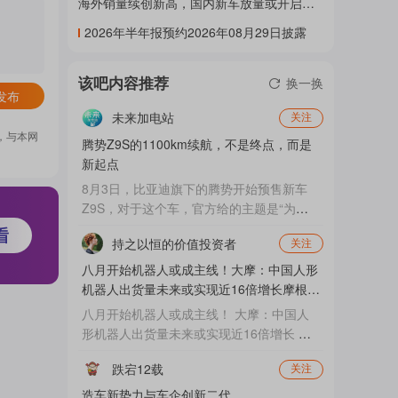
海外销量续创新高，国内新车放量或开启》
研报
门
2026年半年报预约2026年08月29日披露
该吧内容推荐
换一换
概
发布
未来加电站
关注
，与本网
腾势Z9S的1100km续航，不是终点，而是
念
新起点
8月3日，比亚迪旗下的腾势开始预售新车
Z9S，对于这个车，官方给的主题是“为悦
己生活而来”。 这次预售，我觉得与其说是
吧
持之以恒的价值投资者
关注
一台车的预售，不如说是二代刀片电池，以
及能力的展示——在预售上官方已经发布了
八月开始机器人或成主线！大摩：中国人形
价格，三台车的价格区间是31.98-38,98万
机器人出货量未来或实现近16倍增长摩根士
元，而其中34.98万元的中配车型，CLTC续
我
丹
八月开始机器人或成主线！ 大摩：中国人
航里程达到了1100km。 这不是1000出
形机器人出货量未来或实现近16倍增长 摩
头，而是突破到了1100km，它才是真正意
根士丹利认为，将2026年中国市场出货预
义上第一次，突破了蔚来原先...
跌宕12载
关注
测从2.8万台上调至5万台，并预期2030年
关
达44.6万台，对应年复合增长率106%。按
造车新势力与车企创新二代