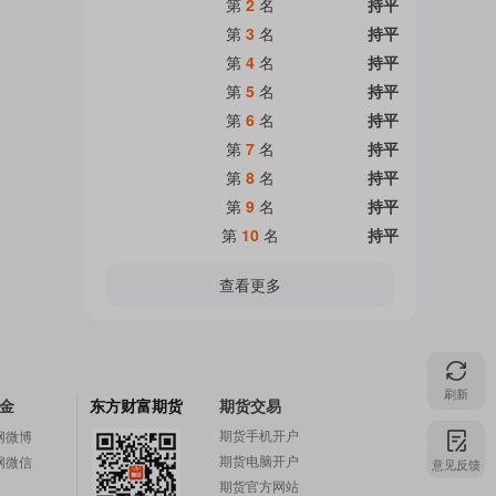
第
2
名
持平
第
3
名
持平
第
4
名
持平
第
5
名
持平
第
6
名
持平
第
7
名
持平
第
8
名
持平
第
9
名
持平
第
10
名
持平
查看更多
刷新
金
东方财富期货
期货交易
期货手机开户
网微博
期货电脑开户
网微信
意见反馈
期货官方网站