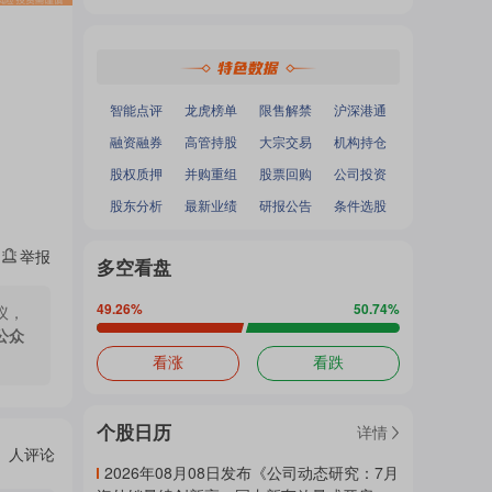
热
深证成指
：
-
-
面
沪深300
：
-
-
中小100
：
-
-
创业板指
：
-
-
门
加
智能点评
龙虎榜单
限售解禁
沪深港通
融资融券
高管持股
大宗交易
机构持仓
主
股权质押
并购重组
股票回购
公司投资
载
股东分析
最新业绩
研报公告
条件选股
举报
题
多空看盘
中...
49.26
%
50.74
%
议，
公众
吧
看涨
看跌
个股日历
详情
热
人评论
2026年08月08日发布《公司动态研究：7月