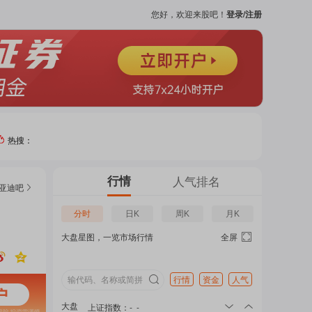
您好，欢迎来股吧！
登录/注册
热搜：
热门
行情
人气排名
亚迪
吧
个股
分时
日K
周K
月K
大盘星图，一览市场行情
全屏
吧
页
行情
资金
人气
大盘
上证指数
：
-
-