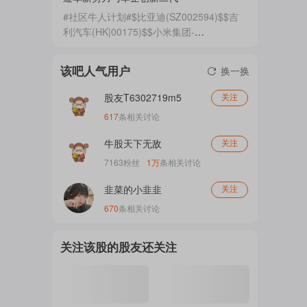
照这一预测，2025到2030年中国人形机器
#社区牛人计划#$比亚迪(SZ002594)$$吉
人出货量将实现近16倍增长，复合增速超过
利汽车(HK|00175)$$小米集团-
注
一倍。 2026年8月是人形机器人产业的“超
WR(HK|81810)$ 造车新势力是这几年备受
级月”，多项重磅事件密集落地，涵盖新品
港股资本关注的股票。因为他们都在那儿上
该吧人气用户
发布、资本上市、国际盛会及政...
换一换
市了。当新科技创新崛起时，从历史经验来
的
看必定有新兴公司崛起并做大做强。汽车的
股友T6302719m5
关注
电气化及智能化就是汽车新科技创新。因此
617
条相关讨论
造车新势力们值得资本关注。资本逻辑就是
新势力中有可能出现汽车产...
吧
牛股天下无敌
关注
7163
粉丝
1万
条相关讨论
韭菜的小韭韭
关注
更
670
条相关讨论
关注该股的股友还关注
多