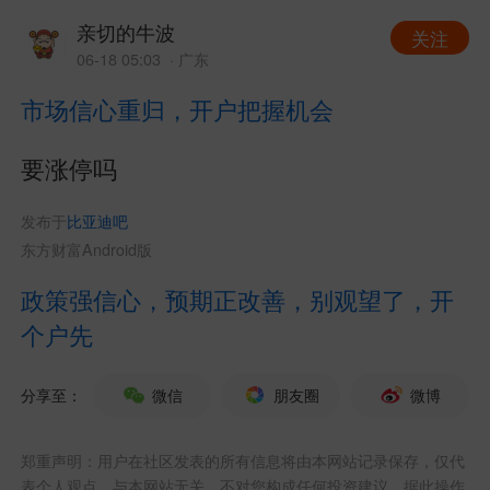
亲切的牛波
关注
06-18 05:03
· 广东
市场信心重归，开户把握机会
要涨停吗
发布于
比亚迪吧
东方财富Android版
政策强信心，预期正改善，别观望了，开
个户先
分享至：
微信
朋友圈
微博
郑重声明：用户在社区发表的所有信息将由本网站记录保存，仅代
表个人观点，与本网站无关，不对您构成任何投资建议，据此操作