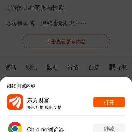
亿美元美债拿什么还？
上涨的几种形势与性质。
会卖是师傅，揭秘卖股技巧~~~
点击查看更多内容
资讯
股吧
数据
行情
自选
导航
触屏版
电脑版
继续浏览内容
给网站提点意见
下载APP
东方财富
打开
资讯 行情 股吧 交易
手机东方财富网 eastmoney.com
东方财富APP内打开
网站备案号:沪ICP备05006054号-11
继续
Chrome浏览器