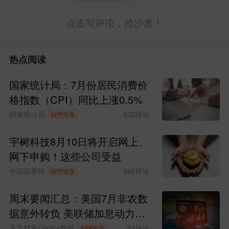
点击写评论，抢沙发！
热点阅读
国家统计局：7月份居民消费价
格指数（CPI）同比上涨0.5%
国家统计局
632
评论
APP专享
宇树科技8月10日将开启网上、
网下申购！这些公司受益
中国证券报
646
评论
APP专享
周末要闻汇总：美国7月非农数
据意外转负 美联储加息动力骤
减
东方财富Choice数据
82
评论
APP专享