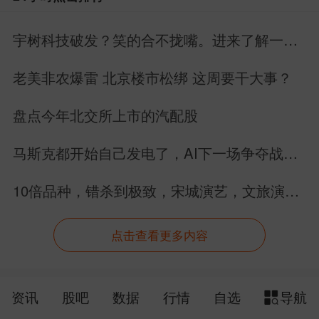
宇树科技破发？笑的合不拢嘴。进来了解一下
具身智能的未来。
老美非农爆雷 北京楼市松绑 这周要干大事？
盘点今年北交所上市的汽配股
马斯克都开始自己发电了，AI下一场争夺战还
是芯片吗？
10倍品种，错杀到极致，宋城演艺，文旅演绎
龙头股价竟跌回12年前
点击查看更多内容
资讯
股吧
数据
行情
自选
导航