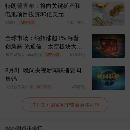
特朗普宣布：将向关键矿产和
电池项目投资30亿美元
财联社
1334
评论
APP专享
全球市场：纳指涨超1% 标普
创新高 光通信、太空板块大涨
SpaceX涨超15%
东方财富Choice数据
548
评论
APP专享
8月8日晚间央视新闻联播要闻
集锦
央视新闻客户端
45
评论
APP专享
打开东方财富APP查看更多内容
24小时点击排行