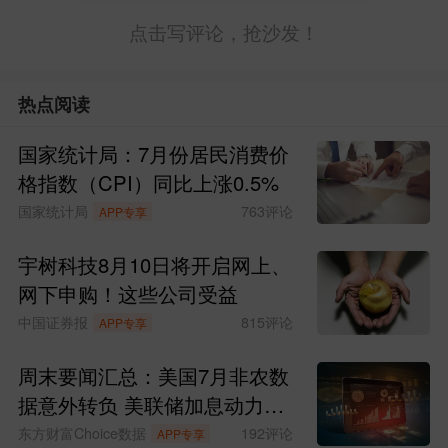
点击写评论，抢沙发！
热点阅读
国家统计局：7月份居民消费价
格指数（CPI）同比上涨0.5%
国家统计局
763
评论
APP专享
宇树科技8月10日将开启网上、
网下申购！这些公司受益
中国证券报
815
评论
APP专享
周末要闻汇总：美国7月非农数
据意外转负 美联储加息动力骤
减
东方财富Choice数据
192
评论
APP专享