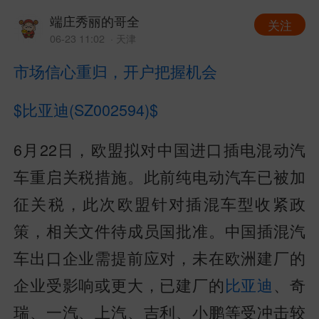
端庄秀丽的哥全
关注
06-23 11:02
· 天津
市场信心重归，开户把握机会
$比亚迪(SZ002594)$
6月22日，欧盟拟对中国进口插电混动汽
车重启关税措施。此前纯电动汽车已被加
征关税，此次欧盟针对插混车型收紧政
策，相关文件待成员国批准。中国插混汽
车出口企业需提前应对，未在欧洲建厂的
企业受影响或更大，已建厂的
比亚迪
、奇
瑞、一汽、上汽、吉利、小鹏等受冲击较