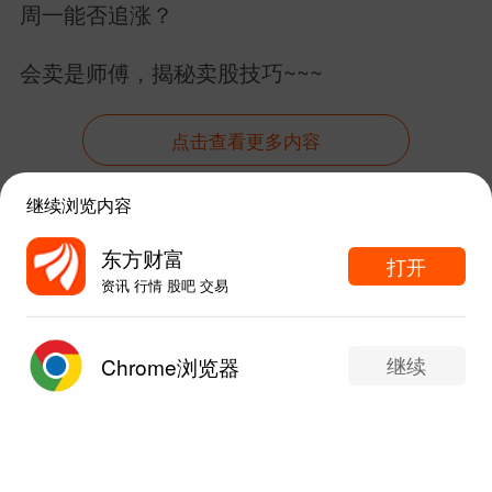
周一能否追涨？
会卖是师傅，揭秘卖股技巧~~~
点击查看更多内容
继续浏览内容
资讯
股吧
数据
行情
自选
导航
东方财富
打开
资讯 行情 股吧 交易
触屏版
电脑版
东方财富APP内打开
给网站提点意见
下载APP
继续
Chrome浏览器
1
1
6
写评论...
手机东方财富网 eastmoney.com
网站备案号:沪ICP备05006054号-11