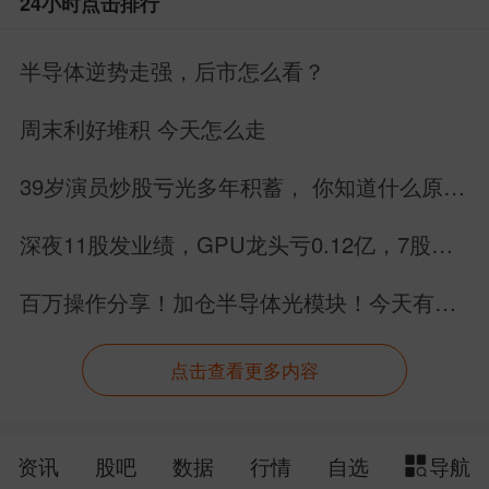
24小时点击排行
百万级出行体验。
半导体逆势走强，后市怎么看？
周末利好堆积 今天怎么走
39岁演员炒股亏光多年积蓄， 你知道什么原因
吗？
深夜11股发业绩，GPU龙头亏0.12亿，7股业
绩暴增，别搞错方向
百万操作分享！加仓半导体光模块！今天有大
手笔！
比亚迪第1700万辆新能源汽车下线，
点击查看更多内容
不仅是产销数据的历史性跨越，更是长期
深耕技术、打磨产品品质的厚积薄发，同
资讯
股吧
数据
行情
自选
导航
时也是全球市场与广大用户信赖的最好印