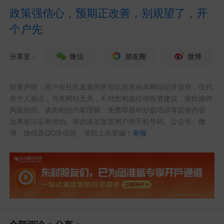
政策强信心，预期正改善，别观望了，开
球布局，稳居行业龙头地位。今年上半
个户先
年，比亚迪累计销量达1808511辆，其中
乘用车及皮卡海外累计销售789367辆，同
分享至：
微信
朋友圈
微博
比增长68%，海外市场增速亮眼。
郑重声明：用户在社区发表的所有信息将由本网站记录保存，仅代
表个人观点，与本网站无关，不对您构成任何投资建议，据此操作
风险自担。请勿相信代客理财、免费荐股和炒股培训等宣传内容，
远离非法证券活动。请勿添加发言用户的手机号码、公众号、微
博、微信及QQ等信息，谨防上当受骗！
举报