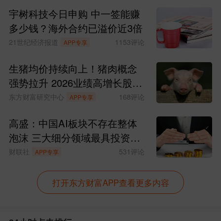
月，比亚迪再次率先承诺为城市领航安全
宇树科技今日申购 中一签能赚
兜底1年，并宣布全系车型均可搭载天神之
多少钱？海外合约已溢价近3倍
眼 B 辅助驾驶激光版，开创全民城市领航
21世纪经济报道
1153
评论
APP专享
时代。
生猪均价持续向上！猪肉概念
强势拉升 2026业绩高增长股来
作为第1700万辆下线的车型，海豹08
了
东方财富研究中心
168
评论
APP专享
是比亚迪海洋网的全新旗舰之作。海豹08
高盛：中国AI板块不存在整体
售价19.69万元-23.99万元，凭借越级产品
泡沫 三大细分领域最具投资价
力，成为30万以内最全能的旗舰家轿标
值
财联社
531
评论
APP专享
杆。海豹08以闪充技术、泊车智驾双兜
底、905km纯电续航、云辇-A加后轮转向
打开东方财富APP查看更多内容
等人无我有的产品实力以及37项全球第一
的领先优势，为时代精英献上超乎期待的