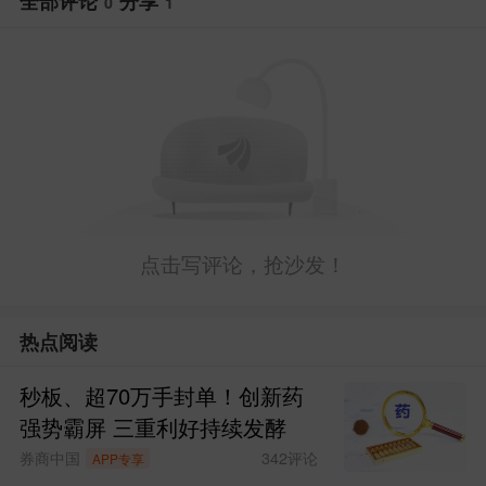
全部评论
分享
0
1
销量与市场口碑的持续突破，源于比
亚迪长期坚守“技术为王，创新为本”的核
心理念。今年以来，比亚迪加快电动化、
智能化核心技术落地，2026年3月，推出
点击写评论，抢沙发！
第二代刀片电池及闪充技术，可实现5分钟
充好，9分钟充饱，零下30℃只多3分钟，
热点阅读
一举攻克了“充电慢”和“低温充电难”的世界
秒板、超70万手封单！创新药
性难题，还将于年底在全国建成20000座
强势霸屏 三重利好持续发酵
闪充站，引领新能源汽车进入闪充时代；5
券商中国
342
评论
APP专享