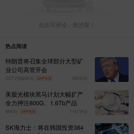
点击写评论，抢沙发！
热点阅读
特朗普将召集全球部分大型矿
业公司高管开会
CCTV国际时讯
582
评论
APP专享
美股光模块黑马计划大幅扩产
全力押注800G、1.6Tb产品
财联社
1157
评论
APP专享
SK海力士：将在韩国投资384