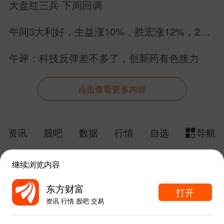
大盘红三兵 下周回调
午间3大利好，生益涨10%，胜宏涨12%，26
个PCB股集体涨停
午评：科技反弹差不多了，创新药有色接力
点击查看更多内容
资讯
股吧
数据
行情
自选
导航
触屏版
电脑版
继续浏览内容
给网站提点意见
下载APP
东方财富
打开
资讯 行情 股吧 交易
手机东方财富网 eastmoney.com
东方财富APP内打开
网站备案号:沪ICP备05006054号-11