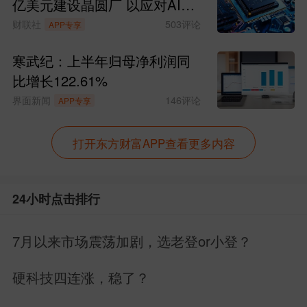
亿美元建设晶圆厂 以应对AI时
代持续增长的存储芯片需求
财联社
503
评论
APP专享
寒武纪：上半年归母净利润同
比增长122.61%
界面新闻
146
评论
APP专享
打开东方财富APP查看更多内容
24小时点击排行
7月以来市场震荡加剧，选老登or小登？
硬科技四连涨，稳了？