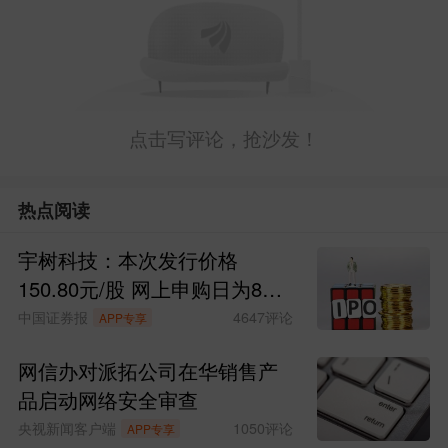
点击写评论，抢沙发！
热点阅读
宇树科技：本次发行价格
150.80元/股 网上申购日为8月
10日
中国证券报
4647
评论
APP专享
网信办对派拓公司在华销售产
品启动网络安全审查
央视新闻客户端
1050
评论
APP专享