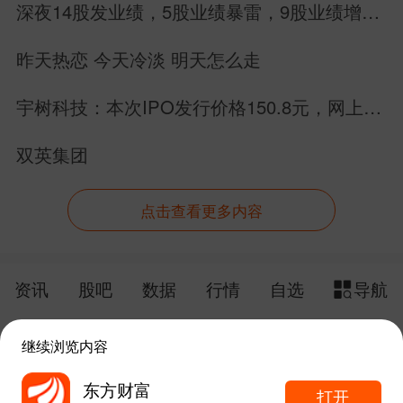
深夜14股发业绩，5股业绩暴雷，9股业绩增
长，别搞错方向
昨天热恋 今天冷淡 明天怎么走
宇树科技：本次IPO发行价格150.8元，网上申
购日为8月10日！
双英集团
点击查看更多内容
资讯
股吧
数据
行情
自选
导航
触屏版
电脑版
继续浏览内容
给网站提点意见
下载APP
东方财富
打开