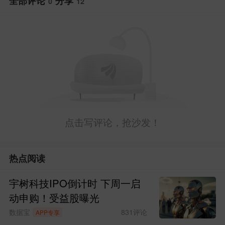
全部评论
分享
我们得认清一个事实，A股目前科技
0
12
股的情绪，受美股影响较大。
6月9日科技股的反弹，应该说与美股
相关板块和概念股的反弹有直接影响。
昨晚美股科技股集体修复，费城半导
体指数大涨5.6%，英特尔涨超11%，美光
点击写评论，抢沙发！
科技涨超9%，应用材料涨超8%。美股的
暴力反攻，叠加存储芯片概念隔夜集体收
热点阅读
涨的映射效应，直接点燃了A股科技板块
宇树科技IPO倒计时 下周一启
的情绪。
动申购！受益股曝光
数据宝
831
评论
APP专享
从盘面上看，存储器、PCB、CPO、