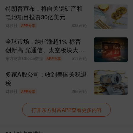
特朗普宣布：将向关键矿产和
半导体设备等概念股表现活跃。
电池项目投资30亿美元
反弹来得合乎逻辑，但是否能持久？
财联社
838
评论
APP专享
全球市场：纳指涨超1% 标普
其实，我们可以思考的是，科技股昨
创新高 光通信、太空板块大涨
日的暴跌，是获利盘的集体兑现，本质上
SpaceX涨超15%
东方财富Choice数据
517
评论
APP专享
是对过高估值的集中消化。
多家A股公司：收到美国关税退
目前沪深创三指皆跌破5日、10日、2
税
0日、30日均线，也就是说，从技术的范
财联社
266
评论
APP专享
畴来看，三指走入了下跌趋势。在此背景
打开东方财富APP查看更多内容
下，6月9日的反弹大概率属于“超跌反弹
+结构分化”的修复行情。