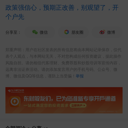
光库科技也下跌了一个多点。
政策强信心，预期正改善，别观望了，开
个户先
“299.7元的时候犹豫了一下，光库就
涨上去了，有点后悔，于是一气之下，抄
分享至：
微信
朋友圈
微博
底了江顺科技，结果跳到另一个坑里。”股
民小叶如是说。
郑重声明：用户在社区发表的所有信息将由本网站记录保存，仅代
表个人观点，与本网站无关，不对您构成任何投资建议，据此操作
风险自担。请勿相信代客理财、免费荐股和炒股培训等宣传内容，
一根阳线改变三观，如果不行，那就
远离非法证券活动。请勿添加发言用户的手机号码、公众号、微
再来一根。在市场里，投资者往往容易受
博、微信及QQ等信息，谨防上当受骗！
举报
到股价波动的影响，也是最容易犯错的时
刻。
现在的问题是，“易中天”能否抄底？