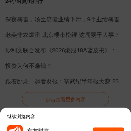
24小时点击排行
以笔者的经验来看，今日早盘最大的
深夜暴雷，汤臣倍健业绩下滑，9个业绩暴雷，
风险恰恰是“高开低走”，若无充分的增量
22个业绩增长
资金进场承接昨日被套筹码，抛压或将卷
老美非农爆雷 北京楼市松绑 这周要干大事？
土重来。
沙利文联合发布《2026港股18A蓝皮书》：生
物科技板块完成价值跃迁
截至笔者落笔，早盘的成交量不到1.5
投资为何不赚钱？
万亿元，缩量约1600亿元，净流出55亿
跟着卧龙一起看财报：寒武纪半年报大赚 23
元，也就是说，资金的活跃度不算高。
亿！内资跑路外资抄底，我们散户怎么办？
成交量未有效放大，市场情绪尚未真
点击查看更多内容
正走稳，科技股的反弹力度也似乎在逐步
继续浏览内容
减弱。部分个股开盘冲高后呈现回落迹
资讯
股吧
数据
行情
自选
导航
东方财富