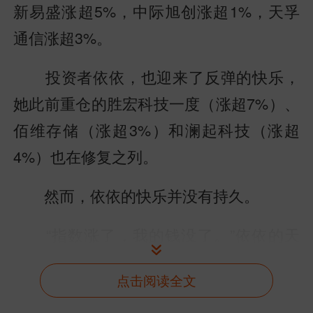
新易盛涨超5%，中际旭创涨超1%，天孚
通信涨超3%。
投资者依依，也迎来了反弹的快乐，
她此前重仓的胜宏科技一度（涨超7%）、
佰维存储（涨超3%）和澜起科技（涨超
4%）也在修复之列。
然而，依依的快乐并没有持久。
“指数涨了，我的钱没了。”依依的天
孚通信和佰维存储在笔者落笔之时，正在
点击阅读全文
回吐涨幅，甚至中际旭创下跌超过2个点，