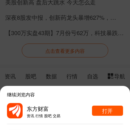
美股创新高 盘后大跳水 今天怎么走
深夜8股发中报，创新药龙头暴增627%，
MLCC暴雷，6股增长2股下滑
【300万实盘43期】7月份亏62万，科技暴跌的
深度思考（无鸡汤）
点击查看更多内容
资讯
股吧
数据
行情
自选
导航
触屏版
电脑版
继续浏览内容
给网站提点意见
下载APP
东方财富
打开
资讯 行情 股吧 交易
手机东方财富网 eastmoney.com
东方财富APP内打开
网站备案号:沪ICP备05006054号-11