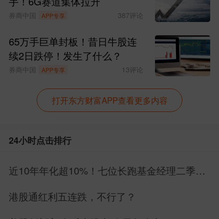
手！6G赛道集体拉升
券商中国
387
评论
APP专享
65万手巨单封板！昔日牛股连
续2日跌停！发生了什么？
券商中国
13
评论
APP专享
打开东方财富APP查看更多内容
24小时点击排行
近10年年化超10%！七位长跑基金经理二季报
深度解读
港股通红利五连跌，不行了？