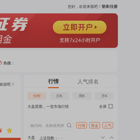
您好，欢迎来股吧！
登录/注册
热搜：
热门
行情
人气排名
旅游
吧
个股
分时
日K
周K
月K
大盘星图，一览市场行情
全屏
吧
页
行情
资金
人气
大盘
上证指数
：
-
-