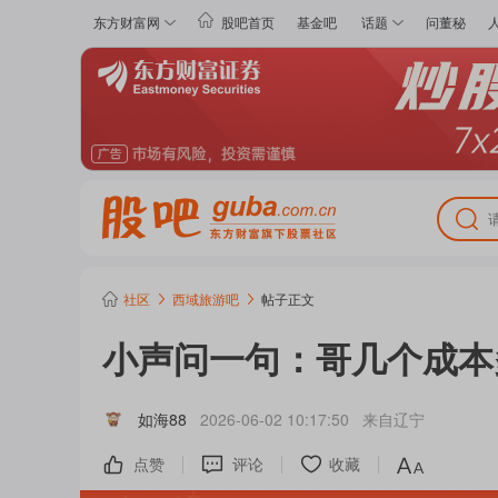
东方财富网
股吧首页
基金吧
话题
问董秘
社区
西域旅游
吧
帖子正文
小声问一句：哥几个成本
如海88
2026-06-02 10:17:50
来自
辽宁
点赞
评论
收藏