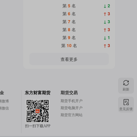
第
5
名
↓ 2
第
6
名
↑ 3
第
7
名
↓ 3
第
8
名
↑ 3
第
9
名
↓ 1
第
10
名
↑ 3
查看更多
刷新
金
东方财富期货
期货交易
期货手机开户
网微博
期货电脑开户
网微信
意见反馈
期货官方网站
扫一扫下载APP