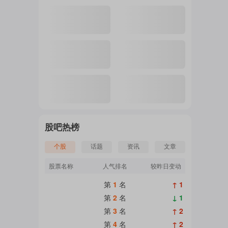
注
的
吧
股吧热榜
个股
话题
资讯
文章
更
股票名称
人气排名
较昨日变动
第
1
名
↑ 1
多
第
2
名
↓ 1
第
3
名
↑ 2
第
4
名
↑ 2