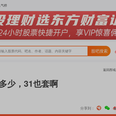
人气榜
股吧搜索
返回
西域
多少，31也套啊
分享到：