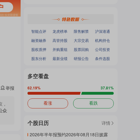
热
深证成指
：
-
-
面
沪深300
：
-
-
中小100
：
-
-
创业板指
：
-
-
门
加
智能点评
龙虎榜单
限售解禁
沪深港通
融资融券
高管持股
大宗交易
机构持仓
主
股权质押
并购重组
股票回购
公司投资
载
股东分析
最新业绩
研报公告
条件选股
题
多空看盘
中...
举报
62.19
%
37.81
%
吧
议，
看涨
看跌
公众
个股日历
详情
热
2026年半年报预约2026年08月18日披露