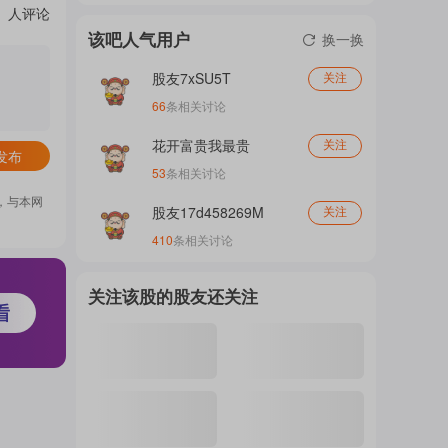
人评论
门
该吧人气用户
换一换
股友7xSU5T
关注
概
66
条相关讨论
花开富贵我最贵
关注
发布
53
条相关讨论
念
，与本网
股友17d458269M
关注
410
条相关讨论
吧
关注该股的股友还关注
我
关