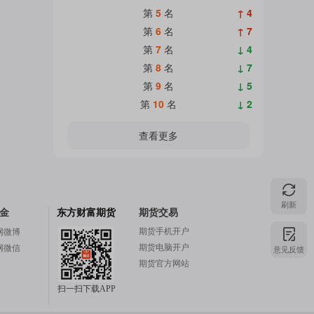
第
5
名
↑ 4
第
6
名
↑ 7
第
7
名
↓ 4
第
8
名
↓ 7
第
9
名
↓ 5
第
10
名
↓ 2
查看更多
刷新
金
东方财富期货
期货交易
期货手机开户
网微博
期货电脑开户
网微信
意见反馈
期货官方网站
扫一扫下载APP