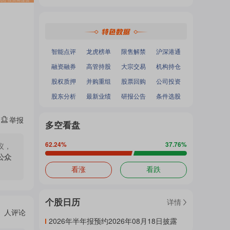
热
深证成指
：
-
-
面
沪深300
：
-
-
中小100
：
-
-
创业板指
：
-
-
门
加
智能点评
龙虎榜单
限售解禁
沪深港通
融资融券
高管持股
大宗交易
机构持仓
主
股权质押
并购重组
股票回购
公司投资
载
股东分析
最新业绩
研报公告
条件选股
举报
题
多空看盘
中...
62.24
%
37.76
%
议，
公众
吧
看涨
看跌
个股日历
详情
热
人评论
2026年半年报预约2026年08月18日披露