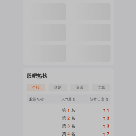
注
的
吧
股吧热榜
个股
话题
资讯
文章
更
股票名称
人气排名
较昨日变动
第
1
名
↑ 1
多
第
2
名
↑ 3
第
3
名
↑ 3
第
4
名
↑ 7