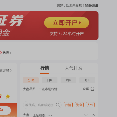
您好，欢迎来股吧！
登录/注册
热搜：
热门
行情
人气排名
旅游
吧
个股
分时
日K
周K
月K
大盘星图，一览市场行情
全屏
吧
页
行情
资金
人气
大盘
上证指数
：
-
-