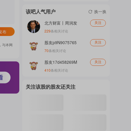
门
该吧人气用户
换一换
北方财富丨周润发
关注
概
229
条相关讨论
发布
股友p9N9075765
关注
，与本网
70
条相关讨论
念
股友17d458269M
关注
410
条相关讨论
吧
关注该股的股友还关注
我
关