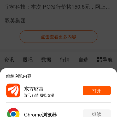
宇树科技：本次IPO发行价格150.8元，网上申
购日为8月10日！
双英集团
点击查看更多内容
资讯
股吧
数据
行情
自选
导航
触屏版
电脑版
继续浏览内容
给网站提点意见
下载APP
东方财富
打开
资讯 行情 股吧 交易
手机东方财富网 eastmoney.com
东方财富APP内打开
网站备案号:沪ICP备05006054号-11
继续
Chrome浏览器