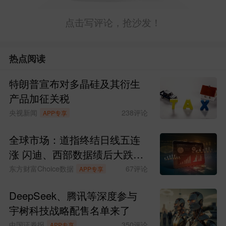
点击写评论，抢沙发！
热点阅读
特朗普宣布对多晶硅及其衍生
产品加征关税
央视新闻
238
评论
APP专享
全球市场：道指终结日线五连
涨 闪迪、西部数据绩后大跌
SpaceX涨超6%
东方财富Choice数据
67
评论
APP专享
DeepSeek、腾讯等深度参与
宇树科技战略配售名单来了
中国证券报
350
评论
APP专享