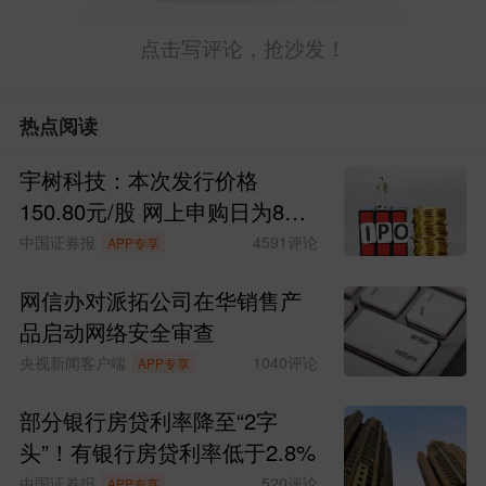
点击写评论，抢沙发！
热点阅读
宇树科技：本次发行价格
150.80元/股 网上申购日为8月
10日
中国证券报
4591
评论
APP专享
网信办对派拓公司在华销售产
品启动网络安全审查
央视新闻客户端
1040
评论
APP专享
部分银行房贷利率降至“2字
头”！有银行房贷利率低于2.8%
中国证券报
520
评论
APP专享