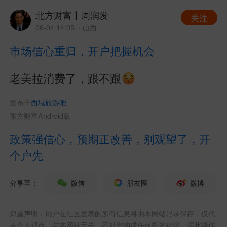
北方财富丨周润发
关注
06-04 14:05
· 山西
市场信心重归，开户把握机会
老美拉消费了，跟不跟
发布于
西域旅游吧
东方财富Android版
政策强信心，预期正改善，别观望了，开
个户先
分享至：
微信
朋友圈
微博
郑重声明：用户在社区发表的所有信息将由本网站记录保存，仅代
表个人观点，与本网站无关，不对您构成任何投资建议，据此操作