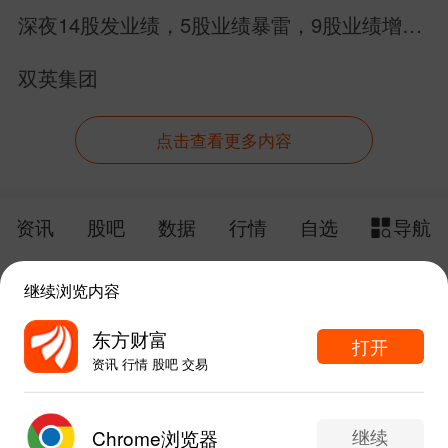
购日为8月10日！
深夜14股发业绩，5股业绩暴雷，9股业绩增
长，别搞错方向
双英集团
点击查看更多内容
资讯
股吧
数据
行情
自选
导航
触屏版
电脑版
继续浏览内容
给网站提点意见
下载APP
东方财富
打开
资讯 行情 股吧 交易
手机东方财富网 eastmoney.com
东方财富APP内打开
网站备案号:沪ICP备05006054号-11
继续
Chrome浏览器