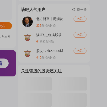
门
该吧人气用户
换一换
北方财富丨周润发
关注
概
229
条相关讨论
发布
满江红_红满股场
关注
，与本网
61
条相关讨论
念
股友17d458269M
关注
410
条相关讨论
吧
关注该股的股友还关注
我
关