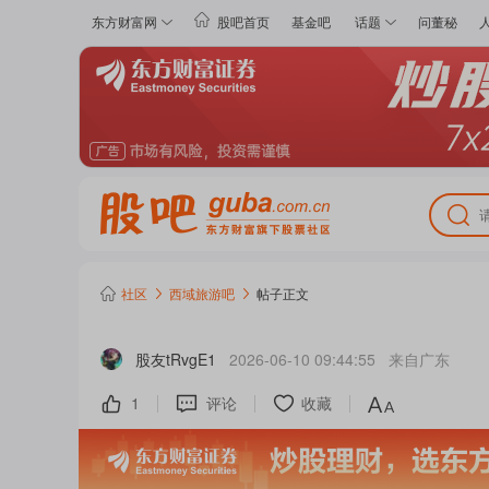
东方财富网
股吧首页
基金吧
话题
问董秘
社区
西域旅游
吧
帖子正文
股友tRvgE1
2026-06-10 09:44:55
来自
广东
1
评论
收藏