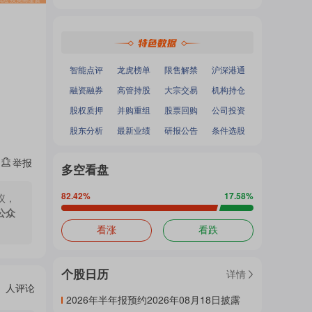
热
深证成指
：
-
-
面
沪深300
：
-
-
中小100
：
-
-
创业板指
：
-
-
门
加
智能点评
龙虎榜单
限售解禁
沪深港通
融资融券
高管持股
大宗交易
机构持仓
主
股权质押
并购重组
股票回购
公司投资
载
股东分析
最新业绩
研报公告
条件选股
举报
题
多空看盘
中...
82.42
%
17.58
%
议，
公众
吧
看涨
看跌
个股日历
详情
热
人评论
2026年半年报预约2026年08月18日披露