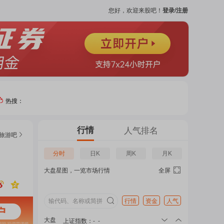
您好，欢迎来股吧！
登录/注册
热搜：
热门
行情
人气排名
旅游
吧
个股
分时
日K
周K
月K
大盘星图，一览市场行情
全屏
吧
页
行情
资金
人气
大盘
上证指数
：
-
-