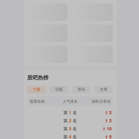
注
的
吧
股吧热榜
个股
话题
资讯
文章
更
股票名称
人气排名
较昨日变动
第
1
名
↑ 2
多
第
2
名
↑ 2
第
3
名
↑ 10
第
4
名
↑ 5