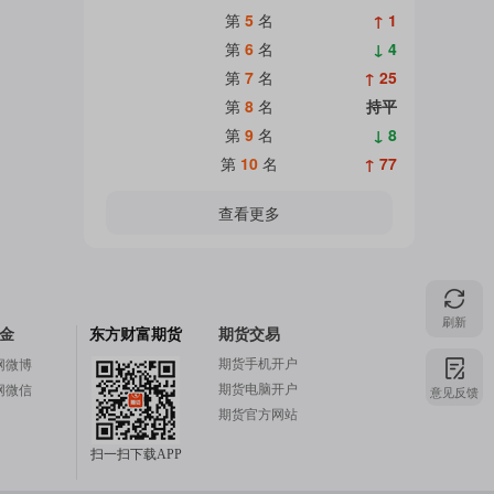
第
5
名
↑ 1
第
6
名
↓ 4
第
7
名
↑ 25
第
8
名
持平
第
9
名
↓ 8
第
10
名
↑ 77
查看更多
刷新
金
东方财富期货
期货交易
期货手机开户
网微博
期货电脑开户
网微信
意见反馈
期货官方网站
扫一扫下载APP