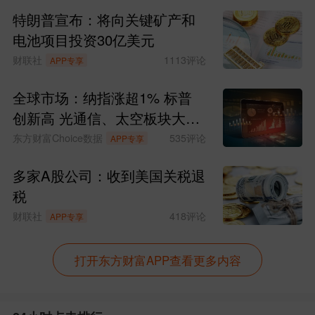
特朗普宣布：将向关键矿产和
电池项目投资30亿美元
财联社
1113
评论
APP专享
全球市场：纳指涨超1% 标普
创新高 光通信、太空板块大涨
SpaceX涨超15%
东方财富Choice数据
535
评论
APP专享
多家A股公司：收到美国关税退
税
财联社
418
评论
APP专享
打开东方财富APP查看更多内容