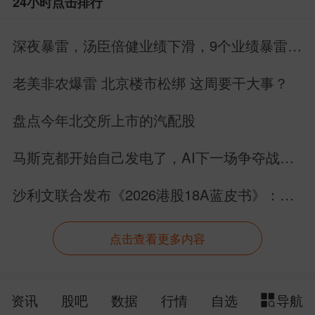
24小时点击排行
深夜暴雷，汤臣倍健业绩下滑，9个业绩暴雷，
22个业绩增长
老美非农爆雷 北京楼市松绑 这周要干大事？
盘点今年北交所上市的汽配股
马斯克都开始自己发电了，AI下一场争夺战还
是芯片吗？
沙利文联合发布《2026港股18A蓝皮书》：生
物科技板块完成价值跃迁
点击查看更多内容
资讯
股吧
数据
行情
自选
导航