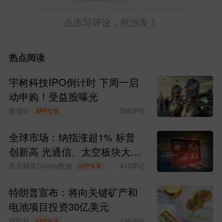
点击写评论，抢沙发！
热点阅读
宇树科技IPO倒计时 下周一启
动申购！受益股曝光
数据宝
396
评论
APP专享
全球市场：纳指涨超1% 标普
创新高 光通信、太空板块大涨
SpaceX涨超15%
东方财富Choice数据
413
评论
APP专享
特朗普宣布：将向关键矿产和
电池项目投资30亿美元
财联社
136
评论
APP专享