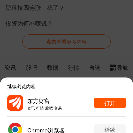
硬科技四连涨，稳了？
投资为何不赚钱？
点击查看更多内容
资讯
股吧
数据
行情
自选
导航
触屏版
电脑版
继续浏览内容
给网站提点意见
下载APP
东方财富
打开
资讯 行情 股吧 交易
手机东方财富网 eastmoney.com
东方财富APP内打开
网站备案号:沪ICP备05006054号-11
继续
Chrome浏览器