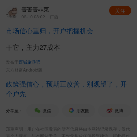
害害害非菜
关注
06-10 03:02
· 广西
市场信心重归，开户把握机会
干它，主力27成本
发布于
西域旅游吧
东方财富Android版
政策强信心，预期正改善，别观望了，开
个户先
分享至：
微信
朋友圈
微博
郑重声明：用户在社区发表的所有信息将由本网站记录保存，仅代
表个人观点，与本网站无关，不对您构成任何投资建议，据此操作