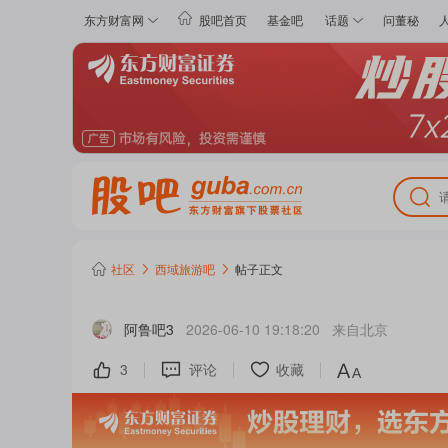
东方财富网
股吧首页
基金吧
话题
问董秘
社区
西域旅游
吧
帖子正文
阿鲁吧3
2026-06-10 19:18:20
来自
北京
3
评论
收藏