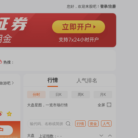
您好，欢迎来股吧！
登录/注册
热搜：
热门
行情
人气排名
旅游
吧
个股
分时
日K
周K
月K
大盘星图，一览市场行情
全屏
吧
页
行情
资金
人气
大盘
上证指数
：
-
-