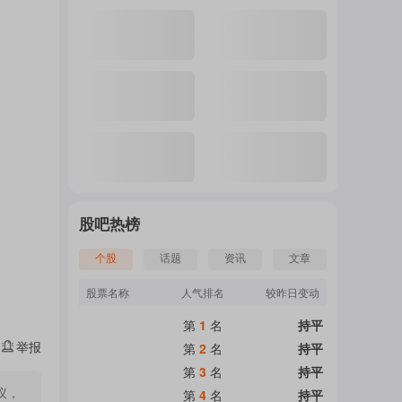
注
的
吧
股吧热榜
个股
话题
资讯
文章
更
股票名称
人气排名
较昨日变动
第
1
名
持平
多
举报
第
2
名
持平
第
3
名
持平
议，
第
4
名
持平