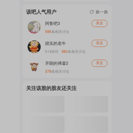
门
该吧人气用户
换一换
阿鲁吧3
关注
概
595
条相关讨论
踏实的老牛
关注
514
粉丝
360
条相关讨论
念
开朗的傅凝2
关注
378
条相关讨论
吧
关注该股的股友还关注
我
关