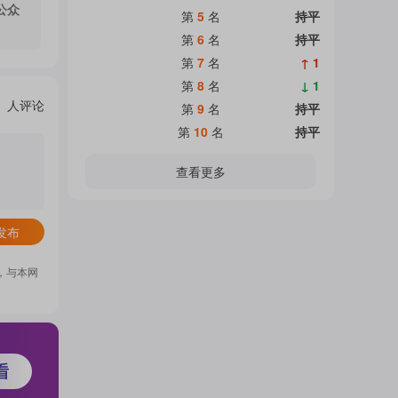
公众
第
5
名
持平
第
6
名
持平
第
7
名
↑ 1
第
8
名
↓ 1
人评论
第
9
名
持平
第
10
名
持平
查看更多
发布
，与本网