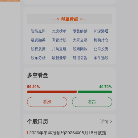
热
深证成指
：
-
-
面
沪深300
：
-
-
中小100
：
-
-
创业板指
：
-
-
门
加
智能点评
龙虎榜单
限售解禁
沪深港通
融资融券
高管持股
大宗交易
机构持仓
主
股权质押
并购重组
股票回购
公司投资
载
股东分析
最新业绩
研报公告
条件选股
题
多空看盘
中...
59.30
%
40.70
%
吧
看涨
看跌
个股日历
详情
热
2026年半年报预约2026年08月18日披露