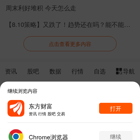
周末利好堆积 今天怎么走
【8.10策略】又跌了！趋势还在吗？能不能继
续格局了？
点击查看更多内容
资讯
股吧
数据
行情
自选
导航
触屏版
电脑版
继续浏览内容
给网站提点意见
下载APP
东方财富
打开
资讯 行情 股吧 交易
手机东方财富网 eastmoney.com
东方财富APP内打开
网站备案号:沪ICP备05006054号-11
继续
Chrome浏览器