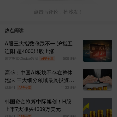
点击写评论，抢沙发！
热点阅读
A股三大指数涨跌不一 沪指五
连阳 超4000只股上涨
东方财富Choice数据
509
评论
APP专享
高盛：中国AI板块不存在整体
泡沫 三大细分领域最具投资价
值
财联社
1133
评论
APP专享
韩国资金抢筹中际旭创！H股
上市7天净买4339万美元
财联社
650
评论
APP专享