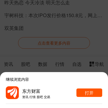
昨天热恋 今天冷淡 明天怎么走
宇树科技：本次IPO发行价格150.8元，网上申
购日为8月10日！
双英集团
点击查看更多内容
资讯
股吧
数据
行情
自选
导航
触屏版
电脑版
继续浏览内容
给网站提点意见
下载APP
东方财富
打开
资讯 行情 股吧 交易
手机东方财富网 eastmoney.com
东方财富APP内打开
网站备案号:沪ICP备05006054号-11