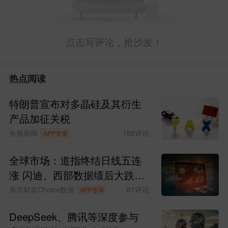
点击写评论，抢沙发！
热点阅读
特朗普宣布对多晶硅及其衍生
产品加征关税
央视新闻
186
评论
APP专享
全球市场：道指终结日线五连
涨 闪迪、西部数据绩后大跌
SpaceX涨超6%
东方财富Choice数据
61
评论
APP专享
DeepSeek、腾讯等深度参与