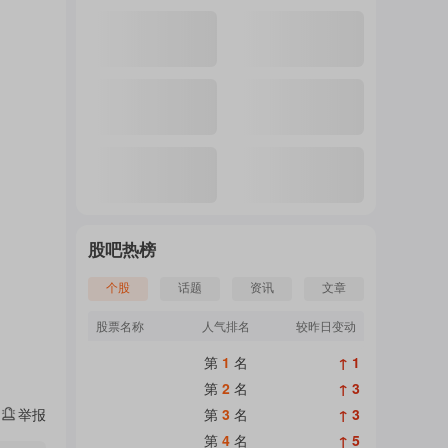
注
的
吧
股吧热榜
个股
话题
资讯
文章
更
股票名称
人气排名
较昨日变动
第
1
名
↑ 1
多
第
2
名
↑ 3
举报
第
3
名
↑ 3
第
4
名
↑ 5