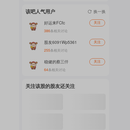
门
该吧人气用户
换一换
好运来FCfc
关注
概
386
条相关讨论
股友6091Wp5361
关注
255
条相关讨论
念
稳健的蔡三仟
关注
64
条相关讨论
吧
关注该股的股友还关注
我
关