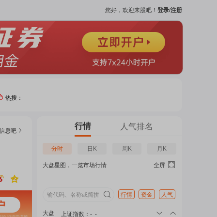
您好，欢迎来股吧！
登录/注册
热搜：
热门
行情
人气排名
信息
吧
个股
分时
日K
周K
月K
大盘星图，一览市场行情
全屏
吧
页
行情
资金
人气
大盘
上证指数
：
-
-