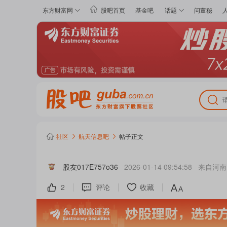
东方财富网
股吧首页
基金吧
话题
问董秘
社区
航天信息
吧
帖子正文
股友017E757o36
2026-01-14 09:54:58
来自
河南
2
评论
收藏