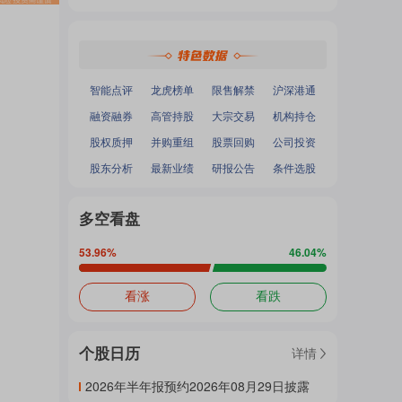
热
深证成指
：
-
-
面
沪深300
：
-
-
中小100
：
-
-
创业板指
：
-
-
门
加
智能点评
龙虎榜单
限售解禁
沪深港通
融资融券
高管持股
大宗交易
机构持仓
主
股权质押
并购重组
股票回购
公司投资
载
股东分析
最新业绩
研报公告
条件选股
题
多空看盘
中...
53.96
%
46.04
%
吧
看涨
看跌
个股日历
详情
热
2026年半年报预约2026年08月29日披露