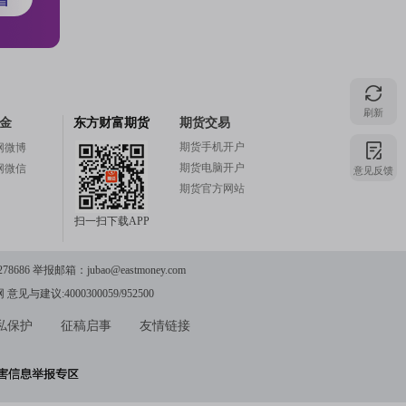
刷新
金
东方财富期货
期货交易
期货手机开户
网微博
期货电脑开户
网微信
意见反馈
期货官方网站
扫一扫下载APP
78686 举报邮箱：
jubao@eastmoney.com
网
意见与建议:4000300059/952500
私保护
征稿启事
友情链接