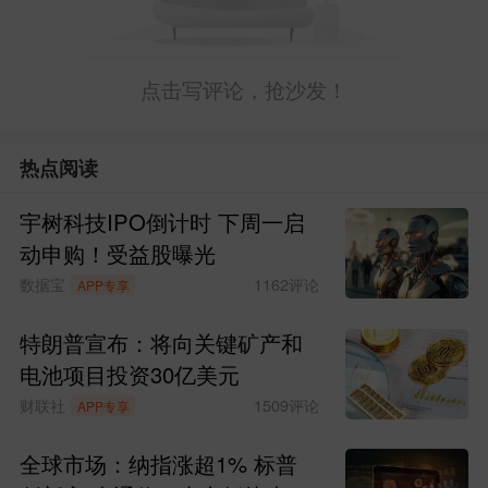
点击写评论，抢沙发！
热点阅读
宇树科技IPO倒计时 下周一启
动申购！受益股曝光
数据宝
1162
评论
APP专享
特朗普宣布：将向关键矿产和
电池项目投资30亿美元
财联社
1509
评论
APP专享
全球市场：纳指涨超1% 标普