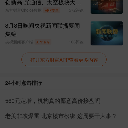
创新高 光通信、太空板块大涨
SpaceX涨超15%
东方财富Choice数据
572
评论
APP专享
8月8日晚间央视新闻联播要闻
集锦
央视新闻客户端
106
评论
APP专享
打开东方财富APP查看更多内容
24小时点击排行
560元定增，机构真的愿意高价接盘吗
老美非农爆雷 北京楼市松绑 这周要干大事？