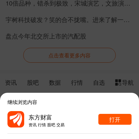
10倍品种，错杀到极致，宋城演艺，文旅演绎
龙头股价竟跌回12年前
宇树科技破发？笑的合不拢嘴。进来了解一下
具身智能的未来。
盘点今年北交所上市的汽配股
点击查看更多内容
资讯
股吧
数据
行情
自选
导航
触屏版
电脑版
继续浏览内容
给网站提点意见
下载APP
东方财富
打开
资讯 行情 股吧 交易
手机东方财富网 eastmoney.com
东方财富APP内打开
网站备案号:沪ICP备05006054号-11