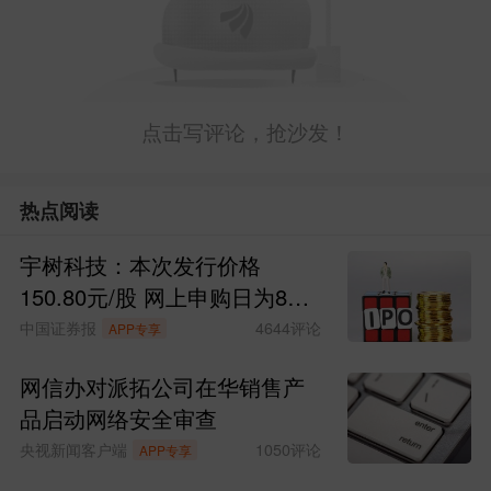
点击写评论，抢沙发！
热点阅读
宇树科技：本次发行价格
150.80元/股 网上申购日为8月
10日
中国证券报
4644
评论
APP专享
网信办对派拓公司在华销售产
品启动网络安全审查
央视新闻客户端
1050
评论
APP专享