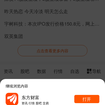
长，别搞错方向
昨天热恋 今天冷淡 明天怎么走
宇树科技：本次IPO发行价格150.8元，网上申
购日为8月10日！
双英集团
点击查看更多内容
资讯
股吧
数据
行情
自选
导航
触屏版
电脑版
继续浏览内容
给网站提点意见
下载APP
东方财富
打开
资讯 行情 股吧 交易