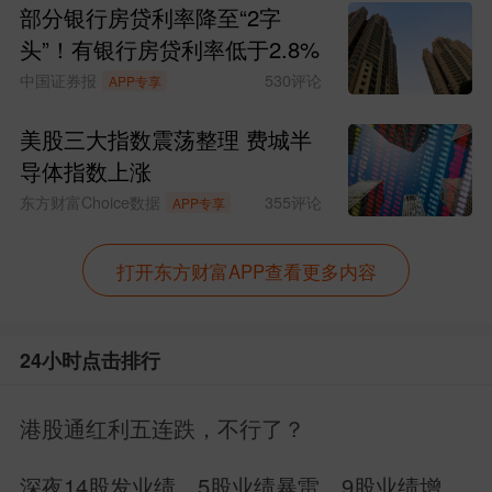
部分银行房贷利率降至“2字
头”！有银行房贷利率低于2.8%
中国证券报
530
评论
APP专享
美股三大指数震荡整理 费城半
导体指数上涨
东方财富Choice数据
355
评论
APP专享
打开东方财富APP查看更多内容
24小时点击排行
港股通红利五连跌，不行了？
深夜14股发业绩，5股业绩暴雷，9股业绩增