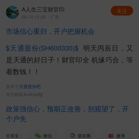
A人生三宝财官印
关注
06-10 11:29
· 广东
市场信心重归，开户把握机会
$天通股份(SH600330)$
明天丙辰日，又
是天通的好日子！财官印全 机缘巧合，等
着数钱！！
发布于
天通股份吧
东方财富Android版
政策强信心，预期正改善，别观望了，开
个户先
分享至：
微信
朋友圈
微博