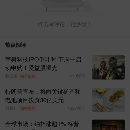
点击写评论，抢沙发！
热点阅读
宇树科技IPO倒计时 下周一启
动申购！受益股曝光
数据宝
1059
评论
APP专享
特朗普宣布：将向关键矿产和
电池项目投资30亿美元
财联社
1327
评论
APP专享
全球市场：纳指涨超1% 标普