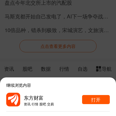
盘点今年北交所上市的汽配股
马斯克都开始自己发电了，AI下一场争夺战还
是芯片吗？
10倍品种，错杀到极致，宋城演艺，文旅演绎
龙头股价竟跌回12年前
点击查看更多内容
资讯
股吧
数据
行情
自选
导航
触屏版
电脑版
继续浏览内容
给网站提点意见
下载APP
东方财富
打开
资讯 行情 股吧 交易
手机东方财富网 eastmoney.com
东方财富APP内打开
网站备案号:沪ICP备05006054号-11