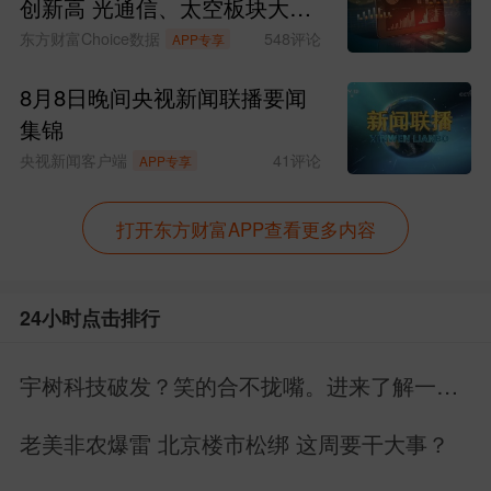
创新高 光通信、太空板块大涨
SpaceX涨超15%
东方财富Choice数据
548
评论
APP专享
8月8日晚间央视新闻联播要闻
集锦
央视新闻客户端
41
评论
APP专享
打开东方财富APP查看更多内容
24小时点击排行
宇树科技破发？笑的合不拢嘴。进来了解一下
具身智能的未来。
老美非农爆雷 北京楼市松绑 这周要干大事？