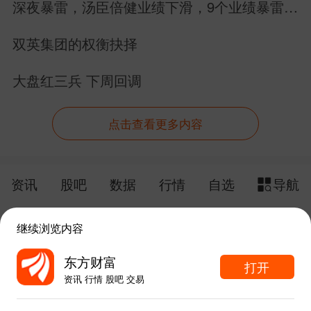
深夜暴雷，汤臣倍健业绩下滑，9个业绩暴雷，
22个业绩增长
双英集团的权衡抉择
大盘红三兵 下周回调
点击查看更多内容
资讯
股吧
数据
行情
自选
导航
触屏版
电脑版
继续浏览内容
给网站提点意见
下载APP
东方财富
打开
资讯 行情 股吧 交易
手机东方财富网 eastmoney.com
东方财富APP内打开
网站备案号:沪ICP备05006054号-11