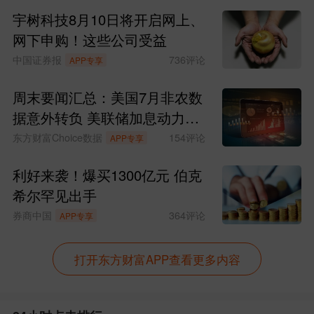
准，东方财富不对因该资料全部或部分内
宇树科技8月10日将开启网上、
网下申购！这些公司受益
容而引致的盈亏承担任何责任。用户个人
中国证券报
736
评论
APP专享
对服务的使用承担风险，东方财富对此不
作任何类型的担保。
周末要闻汇总：美国7月非农数
据意外转负 美联储加息动力骤
（文章来源：东方财富Choice数据）
减
东方财富Choice数据
154
评论
APP专享
发布于
盛和资源吧
利好来袭！爆买1300亿元 伯克
股吧网页版
希尔罕见出手
券商中国
364
评论
APP专享
打开东方财富APP查看更多内容