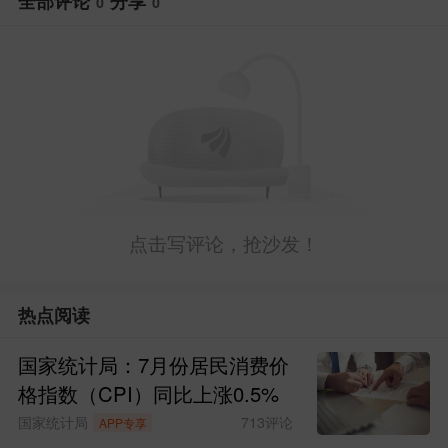
全部评论
分享
0
0
点击写评论，抢沙发！
免责声明：本文基于AI生产，仅供参考，
不构成任何投资建议，据此操作风险自
热点阅读
担。东方财富发布此内容旨在传播更多信
息，与本平台立场无关。东方财富力求但
国家统计局：7月份居民消费价
格指数（CPI）同比上涨0.5%
不保证数据的完全准确，如有错漏请以中
国家统计局
713
评论
APP专享
国证监会指定上市公司信息披露媒体为