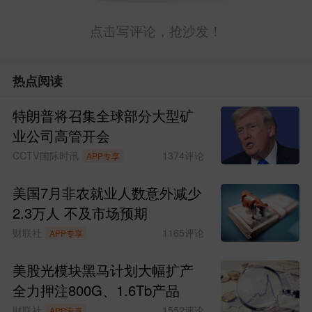
点击写评论，抢沙发！
热点阅读
特朗普将召集全球部分大型矿
业公司高管开会
CCTV国际时讯
1374
评论
APP专享
美国7月非农就业人数意外减少
2.3万人 不及市场预期
财联社
1165
评论
APP专享
美股光模块黑马计划大幅扩产
全力押注800G、1.6Tb产品
财联社
1552
评论
APP专享