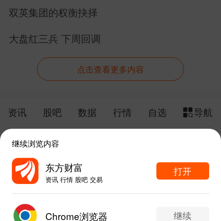
22个业绩增长
双英集团的权衡抉择
大盘红三兵 下周回调
点击查看更多内容
资讯
股吧
数据
行情
自选
导航
触屏版
电脑版
继续浏览内容
给网站提点意见
下载APP
东方财富
打开
资讯 行情 股吧 交易
手机东方财富网 eastmoney.com
东方财富APP内打开
网站备案号:沪ICP备05006054号-11
继续
Chrome浏览器