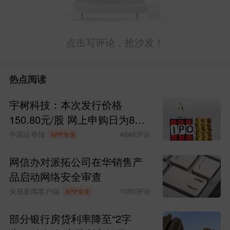
点击写评论，抢沙发！
热点阅读
宇树科技：本次发行价格
150.80元/股 网上申购日为8月
10日
中国证券报
4646
评论
APP专享
网信办对派拓公司在华销售产
品启动网络安全审查
央视新闻客户端
1050
评论
APP专享
部分银行房贷利率降至“2字