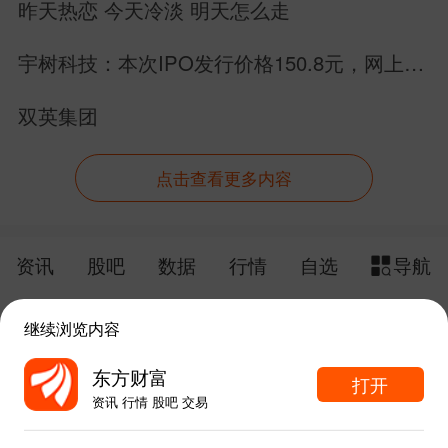
昨天热恋 今天冷淡 明天怎么走
宇树科技：本次IPO发行价格150.8元，网上申
购日为8月10日！
双英集团
点击查看更多内容
资讯
股吧
数据
行情
自选
导航
触屏版
电脑版
继续浏览内容
给网站提点意见
下载APP
东方财富
打开
资讯 行情 股吧 交易
手机东方财富网 eastmoney.com
东方财富APP内打开
网站备案号:沪ICP备05006054号-11